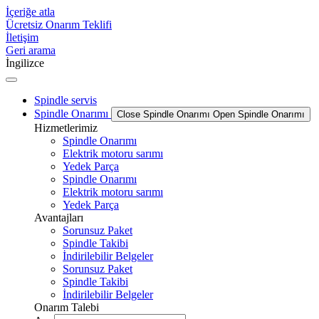
İçeriğe atla
Ücretsiz Onarım Teklifi
İletişim
Geri arama
İngilizce
Spindle servis
Spindle Onarımı
Close Spindle Onarımı
Open Spindle Onarımı
Hizmetlerimiz
Spindle Onarımı
Elektrik motoru sarımı
Yedek Parça
Spindle Onarımı
Elektrik motoru sarımı
Yedek Parça
Avantajları
Sorunsuz Paket
Spindle Takibi
İndirilebilir Belgeler
Sorunsuz Paket
Spindle Takibi
İndirilebilir Belgeler
Onarım Talebi