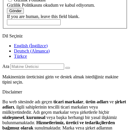
Gizlilik Politikasını okudum ve kabul ediyorum.
Gönder
If you are human, leave this field blank.
Dil Seçiniz
English
(
İngilizce
)
Deutsch
(
Almanca
)
Türkçe
Ara
Makinenizin üreticisini girin ve destek almak istediğiniz makine
tipini seçin.
Disclaimer
Bu web sitesinde adı geçen
ticari markalar
,
ürün adları
ve
şirket
adları
, ilgili sahiplerinin tescilli ticari markaları veya
mülkiyetindedir. Adı geçen markalar veya şirketlerle hiçbir
sözleşmesel
,
kurumsal
veya başka herhangi bir yasal ilişkimiz
bulunmamaktadır.
Hizmetlerimiz, üretici ve tedarikçilerden
bağımsız olarak
sunulmaktadır. Marka veya şirket adlarının