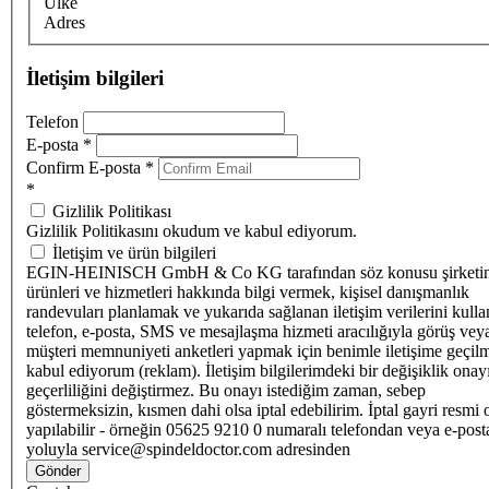
Ülke
Adres
İletişim bilgileri
Telefon
E-posta
*
Confirm E-posta
*
*
Gizlilik Politikası
Gizlilik Politikasını okudum ve kabul ediyorum.
İletişim ve ürün bilgileri
EGIN-HEINISCH GmbH & Co KG tarafından söz konusu şirketi
ürünleri ve hizmetleri hakkında bilgi vermek, kişisel danışmanlık
randevuları planlamak ve yukarıda sağlanan iletişim verilerini kull
telefon, e-posta, SMS ve mesajlaşma hizmeti aracılığıyla görüş vey
müşteri memnuniyeti anketleri yapmak için benimle iletişime geçilm
kabul ediyorum (reklam). İletişim bilgilerimdeki bir değişiklik ona
geçerliliğini değiştirmez. Bu onayı istediğim zaman, sebep
göstermeksizin, kısmen dahi olsa iptal edebilirim. İptal gayri resmi 
yapılabilir - örneğin 05625 9210 0 numaralı telefondan veya e-post
yoluyla service@spindeldoctor.com adresinden
Gönder