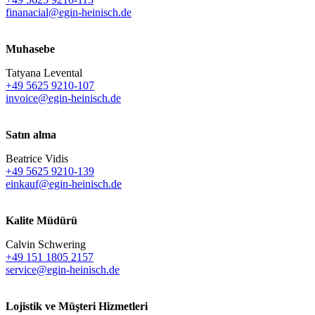
finanacial@egin-heinisch.de
Muhasebe
Tatyana Levental
+49 5625 9210-107
invoice@egin-heinisch.de
Satın alma
Beatrice Vidis
+49 5625 9210-139
einkauf@egin-heinisch.de
Kalite Müdürü
Calvin Schwering
+49 151 1805 2157
service@egin-heinisch.de
Lojistik ve
Müşteri Hizmetleri