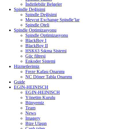
İndirilebilir Belgeler
Spindle Değişimi
Spindle Değişimi
Mevcut Exchange Spindle’lar
Spindle Oteli
Spindle Optimizasyonu
Spindle Optimizasyonu
BlackBoy I
BlackBoy II
HSK63 Sıkma Sistemi
Güç filtresi
Enkoder Sistemi
Hizmetlerimiz
Freze Kafası Onarımı
NC Döner Tabla Onarımı
Guide
EGIN-HEINISCH
EGIN-HEINISCH
Yönetim Kurulu
Bünyemiz
Team
News
Imagery
Bize Ulaşın
Canlı talep