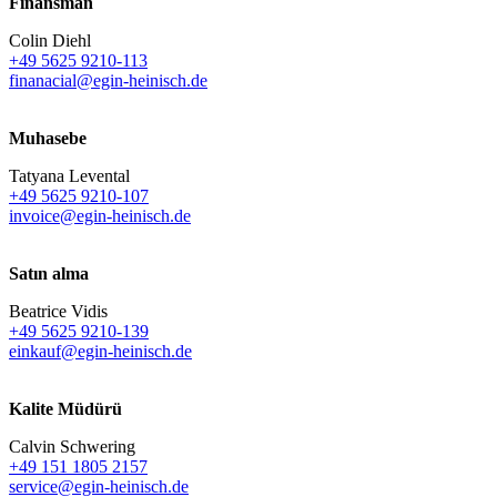
Finansman
Colin Diehl
+49 5625 9210-113
finanacial@egin-heinisch.de
Muhasebe
Tatyana Levental
+49 5625 9210-107
invoice@egin-heinisch.de
Satın alma
Beatrice Vidis
+49 5625 9210-139
einkauf@egin-heinisch.de
Kalite Müdürü
Calvin Schwering
+49 151 1805 2157
service@egin-heinisch.de