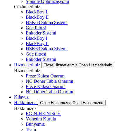
Spindle Optimizasyonu
Çözümlerimiz
BlackBoy I
BlackBoy II
HSK63 Sıkma Sistemi
Güç filtresi
Enkoder Sistemi
BlackBoy I
BlackBoy II
HSK63 Sıkma Sistemi
Güç filtresi
Enkoder Sistemi
Hizmetlerimiz
Close Hizmetlerimiz
Open Hizmetlerimiz
Hizmetlerimiz
Freze Kafası Onarımı
NC Döner Tabla Onarımı
Freze Kafası Onarımı
NC Döner Tabla Onarımı
Kılavuz
Hakkımızda
Close Hakkımızda
Open Hakkımızda
Hakkımızda
EGIN-HEINISCH
Yönetim Kurulu
Bünyemiz
Team