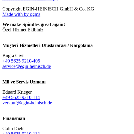
Copyright EGIN-HEINISCH GmbH & Co. KG
Made with
by ogma
We make Spindles great again!
Özel Hizmet Ekibiniz
Müşteri Hizmetleri Uluslararası / Kargolama
Bugra Civil
+49 5625 9210-405
service@egin-heinisch.de
Mil ve Servis Uzmanı
Eduard Krieger
+49 5625 9210-114
verkauf@egin-heinisch.de
Finansman
Colin Diehl
+49 5625 9210-113