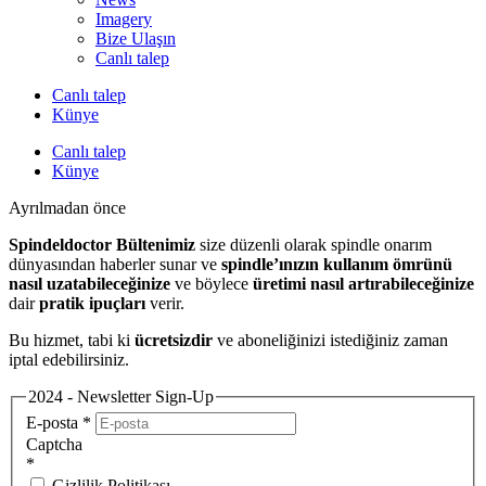
Imagery
Bize Ulaşın
Canlı talep
Canlı talep
Künye
Canlı talep
Künye
Ayrılmadan önce
Spindeldoctor Bültenimiz
size düzenli olarak spindle onarım
dünyasından haberler sunar ve
spindle’ınızın kullanım ömrünü
nasıl uzatabileceğinize
ve böylece
üretimi nasıl artırabileceğinize
dair
pratik ipuçları
verir.
Bu hizmet, tabi ki
ücretsizdir
ve aboneliğinizi istediğiniz zaman
iptal edebilirsiniz.
2024 - Newsletter Sign-Up
E-posta
*
Captcha
*
Gizlilik Politikası