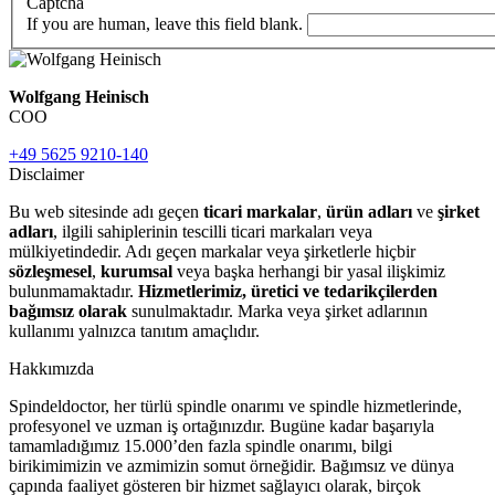
Captcha
If you are human, leave this field blank.
Wolfgang Heinisch
COO
+49 5625 9210-140
Disclaimer
Bu web sitesinde adı geçen
ticari markalar
,
ürün adları
ve
şirket
adları
, ilgili sahiplerinin tescilli ticari markaları veya
mülkiyetindedir. Adı geçen markalar veya şirketlerle hiçbir
sözleşmesel
,
kurumsal
veya başka herhangi bir yasal ilişkimiz
bulunmamaktadır.
Hizmetlerimiz, üretici ve tedarikçilerden
bağımsız olarak
sunulmaktadır. Marka veya şirket adlarının
kullanımı yalnızca tanıtım amaçlıdır.
Hakkımızda
Spindeldoctor, her türlü spindle onarımı ve spindle hizmetlerinde,
profesyonel ve uzman iş ortağınızdır. Bugüne kadar başarıyla
tamamladığımız 15.000’den fazla spindle onarımı, bilgi
birikimimizin ve azmimizin somut örneğidir. Bağımsız ve dünya
çapında faaliyet gösteren bir hizmet sağlayıcı olarak, birçok