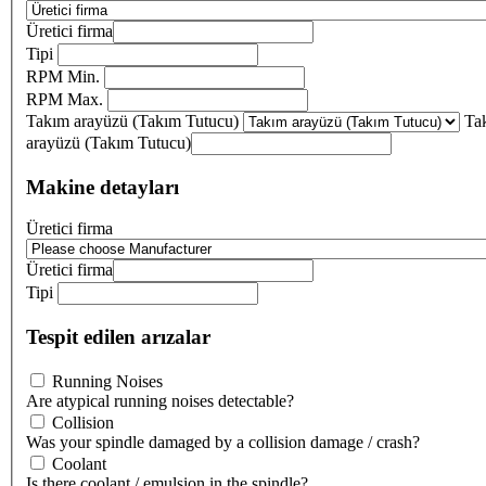
Üretici firma
Tipi
RPM Min.
RPM Max.
Takım arayüzü (Takım Tutucu)
Ta
arayüzü (Takım Tutucu)
Makine detayları
Üretici firma
Üretici firma
Tipi
Tespit edilen arızalar
Running Noises
Are atypical running noises detectable?
Collision
Was your spindle damaged by a collision damage / crash?
Coolant
Is there coolant / emulsion in the spindle?