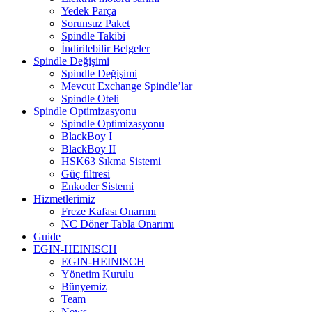
Yedek Parça
Sorunsuz Paket
Spindle Takibi
İndirilebilir Belgeler
Spindle Değişimi
Spindle Değişimi
Mevcut Exchange Spindle’lar
Spindle Oteli
Spindle Optimizasyonu
Spindle Optimizasyonu
BlackBoy I
BlackBoy II
HSK63 Sıkma Sistemi
Güç filtresi
Enkoder Sistemi
Hizmetlerimiz
Freze Kafası Onarımı
NC Döner Tabla Onarımı
Guide
EGIN-HEINISCH
EGIN-HEINISCH
Yönetim Kurulu
Bünyemiz
Team
News