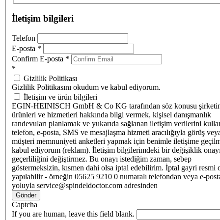
İletişim bilgileri
Telefon
E-posta
*
Confirm E-posta
*
*
Gizlilik Politikası
Gizlilik Politikasını okudum ve kabul ediyorum.
İletişim ve ürün bilgileri
EGIN-HEINISCH GmbH & Co KG tarafından söz konusu şirketi
ürünleri ve hizmetleri hakkında bilgi vermek, kişisel danışmanlık
randevuları planlamak ve yukarıda sağlanan iletişim verilerini kull
telefon, e-posta, SMS ve mesajlaşma hizmeti aracılığıyla görüş vey
müşteri memnuniyeti anketleri yapmak için benimle iletişime geçilm
kabul ediyorum (reklam). İletişim bilgilerimdeki bir değişiklik ona
geçerliliğini değiştirmez. Bu onayı istediğim zaman, sebep
göstermeksizin, kısmen dahi olsa iptal edebilirim. İptal gayri resmi 
yapılabilir - örneğin 05625 9210 0 numaralı telefondan veya e-post
yoluyla service@spindeldoctor.com adresinden
Gönder
Captcha
If you are human, leave this field blank.