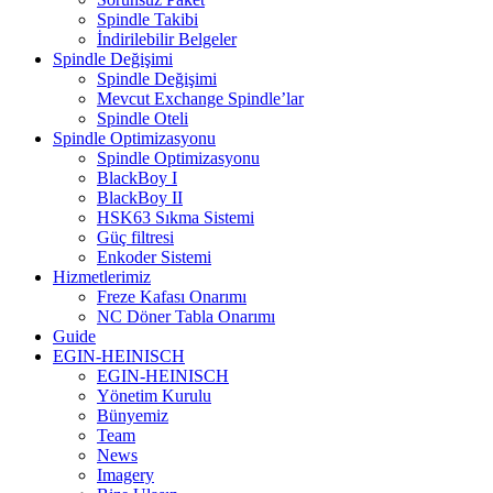
Spindle Takibi
İndirilebilir Belgeler
Spindle Değişimi
Spindle Değişimi
Mevcut Exchange Spindle’lar
Spindle Oteli
Spindle Optimizasyonu
Spindle Optimizasyonu
BlackBoy I
BlackBoy II
HSK63 Sıkma Sistemi
Güç filtresi
Enkoder Sistemi
Hizmetlerimiz
Freze Kafası Onarımı
NC Döner Tabla Onarımı
Guide
EGIN-HEINISCH
EGIN-HEINISCH
Yönetim Kurulu
Bünyemiz
Team
News
Imagery