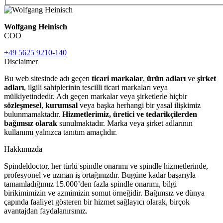
Wolfgang Heinisch
COO
+49 5625 9210-140
Disclaimer
Bu web sitesinde adı geçen
ticari markalar
,
ürün adları
ve
şirket
adları
, ilgili sahiplerinin tescilli ticari markaları veya
mülkiyetindedir. Adı geçen markalar veya şirketlerle hiçbir
sözleşmesel
,
kurumsal
veya başka herhangi bir yasal ilişkimiz
bulunmamaktadır.
Hizmetlerimiz, üretici ve tedarikçilerden
bağımsız olarak
sunulmaktadır. Marka veya şirket adlarının
kullanımı yalnızca tanıtım amaçlıdır.
Hakkımızda
Spindeldoctor, her türlü spindle onarımı ve spindle hizmetlerinde,
profesyonel ve uzman iş ortağınızdır. Bugüne kadar başarıyla
tamamladığımız 15.000’den fazla spindle onarımı, bilgi
birikimimizin ve azmimizin somut örneğidir. Bağımsız ve dünya
çapında faaliyet gösteren bir hizmet sağlayıcı olarak, birçok
avantajdan faydalanırsınız.