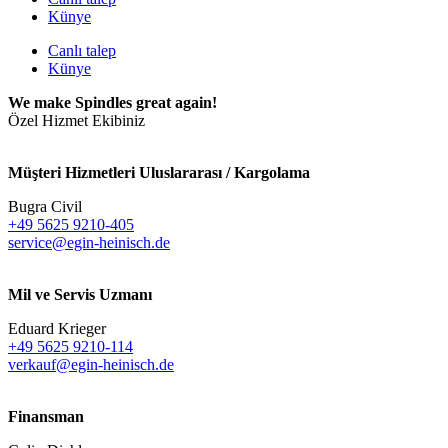
Künye
Canlı talep
Künye
We make Spindles great again!
Özel Hizmet Ekibiniz
Müşteri Hizmetleri Uluslararası / Kargolama
Bugra Civil
+49 5625 9210-405
service@egin-heinisch.de
Mil ve Servis Uzmanı
Eduard Krieger
+49 5625 9210-114
verkauf@egin-heinisch.de
Finansman