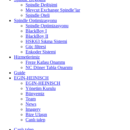
Spindle Değişimi
Mevcut Exchange Spindle’lar
Spindle Oteli
Spindle Optimizasyonu
Spindle Optimizasyonu
BlackBoy I
BlackBoy II
HSK63 Sıkma Sistemi
Güç filtresi
Enkoder Sistemi
Hizmetlerimiz
Freze Kafası Onarımı
NC Döner Tabla Onarımı
Guide
EGIN-HEINISCH
EGIN-HEINISCH
Yönetim Kurulu
Bünyemiz
Team
News
Imagery
Bize Ulaşın
Canlı talep
Canlı talep