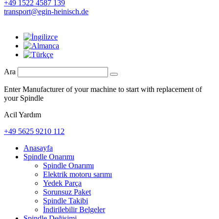
+49 1522 4587 139
transport@egin-heinisch.de
Ara
Enter Manufacturer of your machine to start with replacement of
your Spindle
Acil Yardım
+49 5625 9210 112
Anasayfa
Spindle Onarımı
Spindle Onarımı
Elektrik motoru sarımı
Yedek Parça
Sorunsuz Paket
Spindle Takibi
İndirilebilir Belgeler
Spindle Değişimi