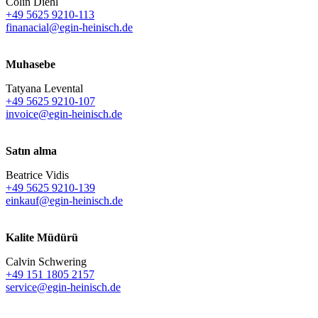
Colin Diehl
+49 5625 9210-113
finanacial@egin-heinisch.de
Muhasebe
Tatyana Levental
+49 5625 9210-107
invoice@egin-heinisch.de
Satın alma
Beatrice Vidis
+49 5625 9210-139
einkauf@egin-heinisch.de
Kalite Müdürü
Calvin Schwering
+49 151 1805 2157
service@egin-heinisch.de