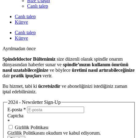
Bize Ulaşın
Canlı talep
Canlı talep
Künye
Canlı talep
Künye
Ayrılmadan önce
Spindeldoctor Bültenimiz
size düzenli olarak spindle onarım
dünyasından haberler sunar ve
spindle’ınızın kullanım ömrünü
nasıl uzatabileceğinize
ve böylece
üretimi nasıl artırabileceğinize
dair
pratik ipuçları
verir.
Bu hizmet, tabi ki
ücretsizdir
ve aboneliğinizi istediğiniz zaman
iptal edebilirsiniz.
2024 - Newsletter Sign-Up
E-posta
*
Captcha
*
Gizlilik Politikası
Gizlilik Politikasını okudum ve kabul ediyorum.