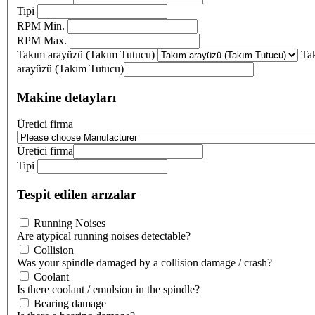
Tipi
RPM Min.
RPM Max.
Takım arayüzü (Takım Tutucu)
Ta
arayüzü (Takım Tutucu)
Makine detayları
Üretici firma
Üretici firma
Tipi
Tespit edilen arızalar
Running Noises
Are atypical running noises detectable?
Collision
Was your spindle damaged by a collision damage / crash?
Coolant
Is there coolant / emulsion in the spindle?
Bearing damage