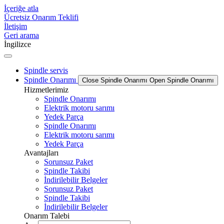
İçeriğe atla
Ücretsiz Onarım Teklifi
İletişim
Geri arama
İngilizce
Spindle servis
Spindle Onarımı
Close Spindle Onarımı
Open Spindle Onarımı
Hizmetlerimiz
Spindle Onarımı
Elektrik motoru sarımı
Yedek Parça
Spindle Onarımı
Elektrik motoru sarımı
Yedek Parça
Avantajları
Sorunsuz Paket
Spindle Takibi
İndirilebilir Belgeler
Sorunsuz Paket
Spindle Takibi
İndirilebilir Belgeler
Onarım Talebi