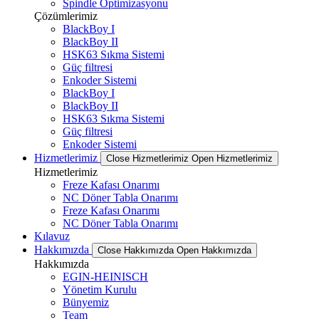
Spindle Optimizasyonu
Çözümlerimiz
BlackBoy I
BlackBoy II
HSK63 Sıkma Sistemi
Güç filtresi
Enkoder Sistemi
BlackBoy I
BlackBoy II
HSK63 Sıkma Sistemi
Güç filtresi
Enkoder Sistemi
Hizmetlerimiz
Close Hizmetlerimiz
Open Hizmetlerimiz
Hizmetlerimiz
Freze Kafası Onarımı
NC Döner Tabla Onarımı
Freze Kafası Onarımı
NC Döner Tabla Onarımı
Kılavuz
Hakkımızda
Close Hakkımızda
Open Hakkımızda
Hakkımızda
EGIN-HEINISCH
Yönetim Kurulu
Bünyemiz
Team