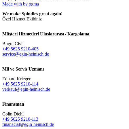
Made with
by ogma
We make Spindles great again!
Özel Hizmet Ekibiniz
Müşteri Hizmetleri Uluslararası / Kargolama
Bugra Civil
+49 5625 9210-405
service@egin-heinisch.de
Mil ve Servis Uzmanı
Eduard Krieger
+49 5625 9210-114
verkauf@egin-heinisch.de
Finansman
Colin Diehl
+49 5625 9210-113
finanacial@egin-heinisch.de