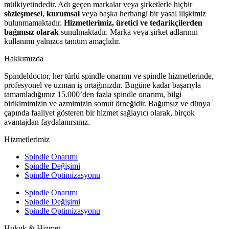
mülkiyetindedir. Adı geçen markalar veya şirketlerle hiçbir
sözleşmesel
,
kurumsal
veya başka herhangi bir yasal ilişkimiz
bulunmamaktadır.
Hizmetlerimiz, üretici ve tedarikçilerden
bağımsız olarak
sunulmaktadır. Marka veya şirket adlarının
kullanımı yalnızca tanıtım amaçlıdır.
Hakkımızda
Spindeldoctor, her türlü spindle onarımı ve spindle hizmetlerinde,
profesyonel ve uzman iş ortağınızdır. Bugüne kadar başarıyla
tamamladığımız 15.000’den fazla spindle onarımı, bilgi
birikimimizin ve azmimizin somut örneğidir. Bağımsız ve dünya
çapında faaliyet gösteren bir hizmet sağlayıcı olarak, birçok
avantajdan faydalanırsınız.
Hizmetlerimiz
Spindle Onarımı
Spindle Değişimi
Spindle Optimizasyonu
Spindle Onarımı
Spindle Değişimi
Spindle Optimizasyonu
Hukuk & Hizmet