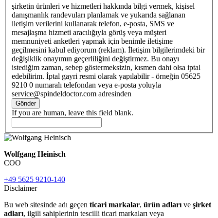
şirketin ürünleri ve hizmetleri hakkında bilgi vermek, kişisel
danışmanlık randevuları planlamak ve yukarıda sağlanan
iletişim verilerini kullanarak telefon, e-posta, SMS ve
mesajlaşma hizmeti aracılığıyla görüş veya müşteri
memnuniyeti anketleri yapmak için benimle iletişime
geçilmesini kabul ediyorum (reklam). İletişim bilgilerimdeki bir
değişiklik onayımın geçerliliğini değiştirmez. Bu onayı
istediğim zaman, sebep göstermeksizin, kısmen dahi olsa iptal
edebilirim. İptal gayri resmi olarak yapılabilir - örneğin 05625
9210 0 numaralı telefondan veya e-posta yoluyla
service@spindeldoctor.com adresinden
Gönder
If you are human, leave this field blank.
Wolfgang Heinisch
COO
+49 5625 9210-140
Disclaimer
Bu web sitesinde adı geçen
ticari markalar
,
ürün adları
ve
şirket
adları
, ilgili sahiplerinin tescilli ticari markaları veya