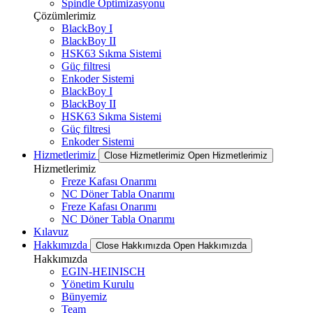
Spindle Optimizasyonu
Çözümlerimiz
BlackBoy I
BlackBoy II
HSK63 Sıkma Sistemi
Güç filtresi
Enkoder Sistemi
BlackBoy I
BlackBoy II
HSK63 Sıkma Sistemi
Güç filtresi
Enkoder Sistemi
Hizmetlerimiz
Close Hizmetlerimiz
Open Hizmetlerimiz
Hizmetlerimiz
Freze Kafası Onarımı
NC Döner Tabla Onarımı
Freze Kafası Onarımı
NC Döner Tabla Onarımı
Kılavuz
Hakkımızda
Close Hakkımızda
Open Hakkımızda
Hakkımızda
EGIN-HEINISCH
Yönetim Kurulu
Bünyemiz
Team