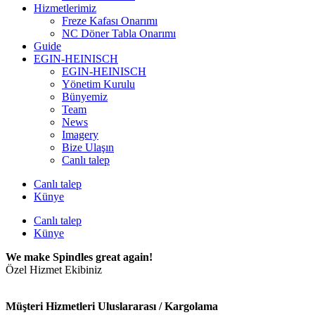
Hizmetlerimiz
Freze Kafası Onarımı
NC Döner Tabla Onarımı
Guide
EGIN-HEINISCH
EGIN-HEINISCH
Yönetim Kurulu
Bünyemiz
Team
News
Imagery
Bize Ulaşın
Canlı talep
Canlı talep
Künye
Canlı talep
Künye
We make Spindles great again!
Özel Hizmet Ekibiniz
Müşteri Hizmetleri Uluslararası / Kargolama