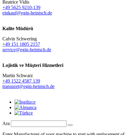
Beatrice Vidis
+49 5625 9210-139
einkauf@egin-heinisch.de
Kalite Müdürü
Calvin Schwering
+49 151 1805 2157
service@egin-heinisch.de
Lojistik ve
Müşteri Hizmetleri
Martin Schwarz
+49 1522 4587 139
transport@egin-heinisch.de
Ara
Enter Manufacturer of your machine to start with replacement of