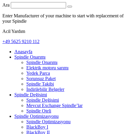
Ara
Enter Manufacturer of your machine to start with replacement of
your Spindle
Acil Yardım
+49 5625 9210 112
Anasayfa
Spindle Onarımı
Spindle Onarımı
Elektrik motoru sarımı
Yedek Parça
Sorunsuz Paket
Spindle Takibi
İndirilebilir Belgeler
Spindle Değişimi
Spindle Değişimi
Mevcut Exchange Spindle’lar
Spindle Oteli
Spindle Optimizasyonu
Spindle Optimizasyonu
BlackBoy I
BlackBoy II