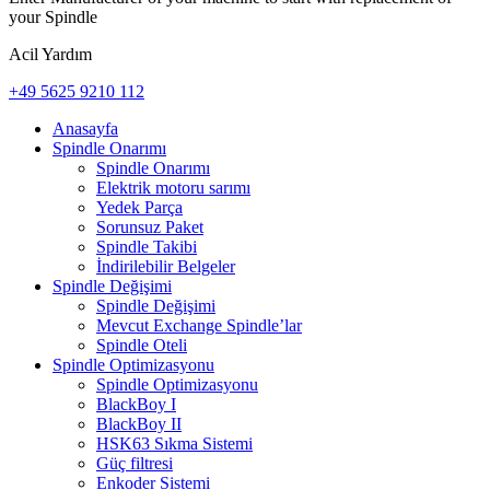
your Spindle
Acil Yardım
+49 5625 9210 112
Anasayfa
Spindle Onarımı
Spindle Onarımı
Elektrik motoru sarımı
Yedek Parça
Sorunsuz Paket
Spindle Takibi
İndirilebilir Belgeler
Spindle Değişimi
Spindle Değişimi
Mevcut Exchange Spindle’lar
Spindle Oteli
Spindle Optimizasyonu
Spindle Optimizasyonu
BlackBoy I
BlackBoy II
HSK63 Sıkma Sistemi
Güç filtresi
Enkoder Sistemi