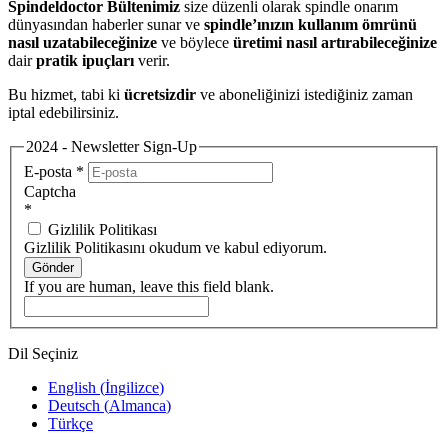
Spindeldoctor Bültenimiz
size düzenli olarak spindle onarım
dünyasından haberler sunar ve
spindle’ınızın kullanım ömrünü
nasıl uzatabileceğinize
ve böylece
üretimi nasıl artırabileceğinize
dair
pratik ipuçları
verir.
Bu hizmet, tabi ki
ücretsizdir
ve aboneliğinizi istediğiniz zaman
iptal edebilirsiniz.
2024 - Newsletter Sign-Up
E-posta
*
Captcha
*
Gizlilik Politikası
Gizlilik Politikasını okudum ve kabul ediyorum.
Gönder
If you are human, leave this field blank.
Dil Seçiniz
English
(
İngilizce
)
Deutsch
(
Almanca
)
Türkçe