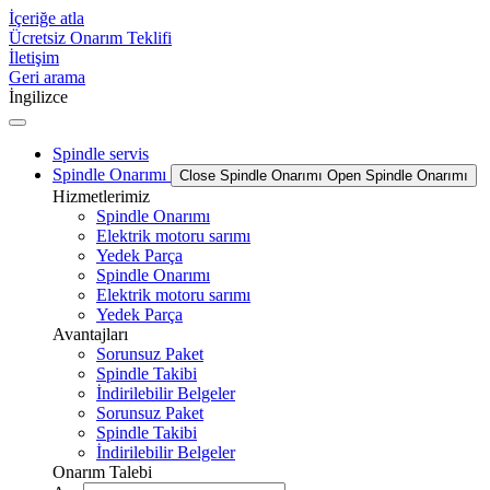
İçeriğe atla
Ücretsiz Onarım Teklifi
İletişim
Geri arama
İngilizce
Spindle servis
Spindle Onarımı
Close Spindle Onarımı
Open Spindle Onarımı
Hizmetlerimiz
Spindle Onarımı
Elektrik motoru sarımı
Yedek Parça
Spindle Onarımı
Elektrik motoru sarımı
Yedek Parça
Avantajları
Sorunsuz Paket
Spindle Takibi
İndirilebilir Belgeler
Sorunsuz Paket
Spindle Takibi
İndirilebilir Belgeler
Onarım Talebi