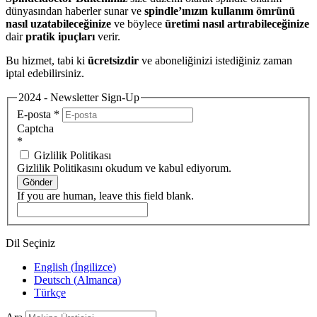
dünyasından haberler sunar ve
spindle’ınızın kullanım ömrünü
nasıl uzatabileceğinize
ve böylece
üretimi nasıl artırabileceğinize
dair
pratik ipuçları
verir.
Bu hizmet, tabi ki
ücretsizdir
ve aboneliğinizi istediğiniz zaman
iptal edebilirsiniz.
2024 - Newsletter Sign-Up
E-posta
*
Captcha
*
Gizlilik Politikası
Gizlilik Politikasını okudum ve kabul ediyorum.
Gönder
If you are human, leave this field blank.
Dil Seçiniz
English
(
İngilizce
)
Deutsch
(
Almanca
)
Türkçe