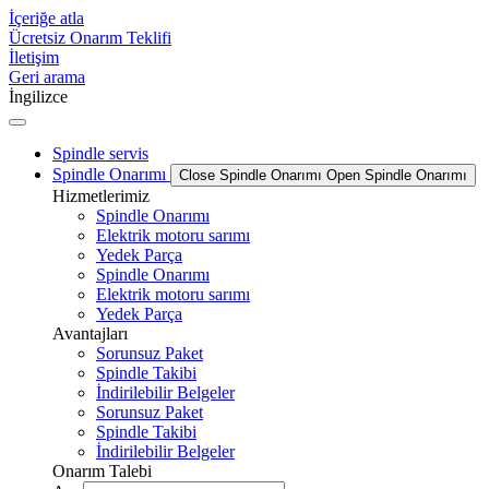
İçeriğe atla
Ücretsiz Onarım Teklifi
İletişim
Geri arama
İngilizce
Spindle servis
Spindle Onarımı
Close Spindle Onarımı
Open Spindle Onarımı
Hizmetlerimiz
Spindle Onarımı
Elektrik motoru sarımı
Yedek Parça
Spindle Onarımı
Elektrik motoru sarımı
Yedek Parça
Avantajları
Sorunsuz Paket
Spindle Takibi
İndirilebilir Belgeler
Sorunsuz Paket
Spindle Takibi
İndirilebilir Belgeler
Onarım Talebi