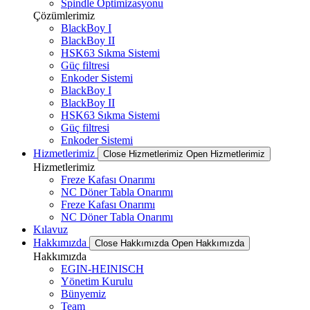
Spindle Optimizasyonu
Çözümlerimiz
BlackBoy I
BlackBoy II
HSK63 Sıkma Sistemi
Güç filtresi
Enkoder Sistemi
BlackBoy I
BlackBoy II
HSK63 Sıkma Sistemi
Güç filtresi
Enkoder Sistemi
Hizmetlerimiz
Close Hizmetlerimiz
Open Hizmetlerimiz
Hizmetlerimiz
Freze Kafası Onarımı
NC Döner Tabla Onarımı
Freze Kafası Onarımı
NC Döner Tabla Onarımı
Kılavuz
Hakkımızda
Close Hakkımızda
Open Hakkımızda
Hakkımızda
EGIN-HEINISCH
Yönetim Kurulu
Bünyemiz
Team