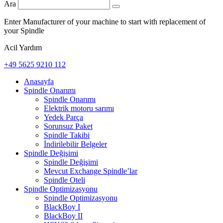
Ara
Enter Manufacturer of your machine to start with replacement of
your Spindle
Acil Yardım
+49 5625 9210 112
Anasayfa
Spindle Onarımı
Spindle Onarımı
Elektrik motoru sarımı
Yedek Parça
Sorunsuz Paket
Spindle Takibi
İndirilebilir Belgeler
Spindle Değişimi
Spindle Değişimi
Mevcut Exchange Spindle’lar
Spindle Oteli
Spindle Optimizasyonu
Spindle Optimizasyonu
BlackBoy I
BlackBoy II