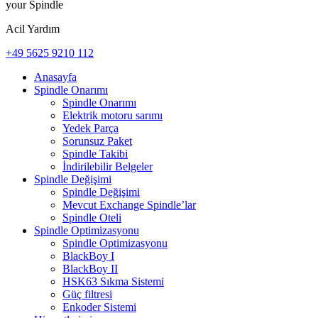
your Spindle
Acil Yardım
+49 5625 9210 112
Anasayfa
Spindle Onarımı
Spindle Onarımı
Elektrik motoru sarımı
Yedek Parça
Sorunsuz Paket
Spindle Takibi
İndirilebilir Belgeler
Spindle Değişimi
Spindle Değişimi
Mevcut Exchange Spindle’lar
Spindle Oteli
Spindle Optimizasyonu
Spindle Optimizasyonu
BlackBoy I
BlackBoy II
HSK63 Sıkma Sistemi
Güç filtresi
Enkoder Sistemi