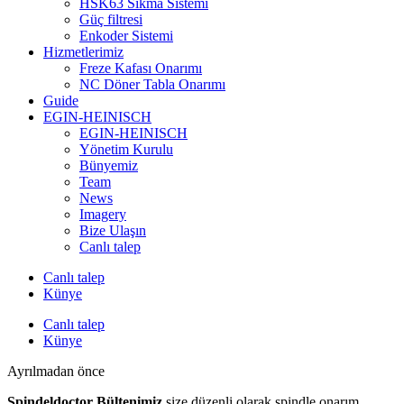
HSK63 Sıkma Sistemi
Güç filtresi
Enkoder Sistemi
Hizmetlerimiz
Freze Kafası Onarımı
NC Döner Tabla Onarımı
Guide
EGIN-HEINISCH
EGIN-HEINISCH
Yönetim Kurulu
Bünyemiz
Team
News
Imagery
Bize Ulaşın
Canlı talep
Canlı talep
Künye
Canlı talep
Künye
Ayrılmadan önce
Spindeldoctor Bültenimiz
size düzenli olarak spindle onarım