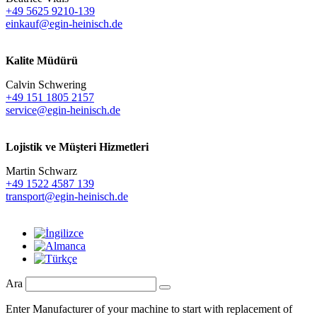
+49 5625 9210-139
einkauf@egin-heinisch.de
Kalite Müdürü
Calvin Schwering
+49 151 1805 2157
service@egin-heinisch.de
Lojistik ve
Müşteri Hizmetleri
Martin Schwarz
+49 1522 4587 139
transport@egin-heinisch.de
Ara
Enter Manufacturer of your machine to start with replacement of