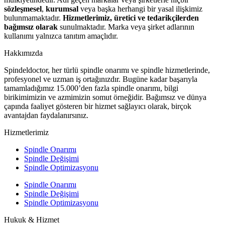
sözleşmesel
,
kurumsal
veya başka herhangi bir yasal ilişkimiz
bulunmamaktadır.
Hizmetlerimiz, üretici ve tedarikçilerden
bağımsız olarak
sunulmaktadır. Marka veya şirket adlarının
kullanımı yalnızca tanıtım amaçlıdır.
Hakkımızda
Spindeldoctor, her türlü spindle onarımı ve spindle hizmetlerinde,
profesyonel ve uzman iş ortağınızdır. Bugüne kadar başarıyla
tamamladığımız 15.000’den fazla spindle onarımı, bilgi
birikimimizin ve azmimizin somut örneğidir. Bağımsız ve dünya
çapında faaliyet gösteren bir hizmet sağlayıcı olarak, birçok
avantajdan faydalanırsınız.
Hizmetlerimiz
Spindle Onarımı
Spindle Değişimi
Spindle Optimizasyonu
Spindle Onarımı
Spindle Değişimi
Spindle Optimizasyonu
Hukuk & Hizmet