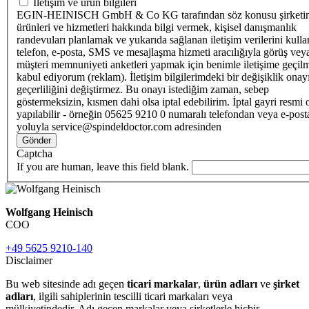
İletişim ve ürün bilgileri
EGIN-HEINISCH GmbH & Co KG tarafından söz konusu şirketi
ürünleri ve hizmetleri hakkında bilgi vermek, kişisel danışmanlık
randevuları planlamak ve yukarıda sağlanan iletişim verilerini kull
telefon, e-posta, SMS ve mesajlaşma hizmeti aracılığıyla görüş vey
müşteri memnuniyeti anketleri yapmak için benimle iletişime geçilm
kabul ediyorum (reklam). İletişim bilgilerimdeki bir değişiklik ona
geçerliliğini değiştirmez. Bu onayı istediğim zaman, sebep
göstermeksizin, kısmen dahi olsa iptal edebilirim. İptal gayri resmi 
yapılabilir - örneğin 05625 9210 0 numaralı telefondan veya e-post
yoluyla service@spindeldoctor.com adresinden
Gönder
Captcha
If you are human, leave this field blank.
Wolfgang Heinisch
COO
+49 5625 9210-140
Disclaimer
Bu web sitesinde adı geçen
ticari markalar
,
ürün adları
ve
şirket
adları
, ilgili sahiplerinin tescilli ticari markaları veya
mülkiyetindedir. Adı geçen markalar veya şirketlerle hiçbir