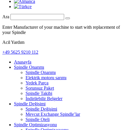
Ara
Enter Manufacturer of your machine to start with replacement of
your Spindle
Acil Yardım
+49 5625 9210 112
Anasayfa
Spindle Onarımı
Spindle Onarımı
Elektrik motoru sarımı
Yedek Parça
Sorunsuz Paket
Spindle Takibi
İndirilebilir Belgeler
Spindle Değişimi
Spindle Değişimi
Mevcut Exchange Spindle’lar
Spindle Oteli
Spindle Optimizasyonu
Spindle Optimizasyonu