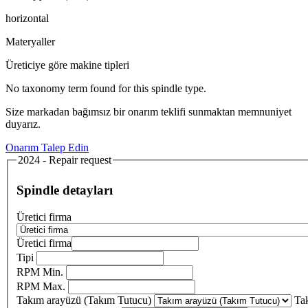
horizontal
Materyaller
Üreticiye göre makine tipleri
No taxonomy term found for this spindle type.
Size markadan bağımsız bir onarım teklifi sunmaktan memnuniyet
duyarız.
Onarım Talep Edin
2024 - Repair request
Spindle detayları
Üretici firma
Üretici firma
Tipi
RPM Min.
RPM Max.
Takım arayüzü (Takım Tutucu)
Ta