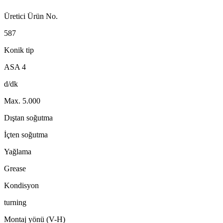
Üretici Ürün No.
587
Konik tip
ASA 4
d/dk
Max. 5.000
Dıştan soğutma
İçten soğutma
Yağlama
Grease
Kondisyon
turning
Montaj yönü (V-H)