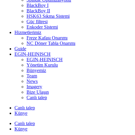
BlackBoy I
BlackBoy II
HSK63 Sıkma Sistemi
Güç filtresi
Enkoder Sistemi
Hizmetlerimiz
Freze Kafası Onarımı
NC Döner Tabla Onarımı
Guide
EGIN-HEINISCH
EGIN-HEINISCH
Yönetim Kurulu
Bünyemiz
Team
News
Imagery
Bize Ulaşın
Canlı talep
Canlı talep
Künye
Canlı talep
Künye