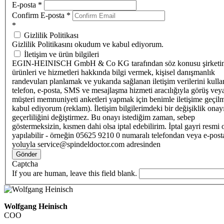
E-posta
*
Confirm E-posta
*
*
Gizlilik Politikası
Gizlilik Politikasını okudum ve kabul ediyorum.
İletişim ve ürün bilgileri
EGIN-HEINISCH GmbH & Co KG tarafından söz konusu şirketi
ürünleri ve hizmetleri hakkında bilgi vermek, kişisel danışmanlık
randevuları planlamak ve yukarıda sağlanan iletişim verilerini kull
telefon, e-posta, SMS ve mesajlaşma hizmeti aracılığıyla görüş vey
müşteri memnuniyeti anketleri yapmak için benimle iletişime geçilm
kabul ediyorum (reklam). İletişim bilgilerimdeki bir değişiklik ona
geçerliliğini değiştirmez. Bu onayı istediğim zaman, sebep
göstermeksizin, kısmen dahi olsa iptal edebilirim. İptal gayri resmi 
yapılabilir - örneğin 05625 9210 0 numaralı telefondan veya e-post
yoluyla service@spindeldoctor.com adresinden
Gönder
Captcha
If you are human, leave this field blank.
Wolfgang Heinisch
COO