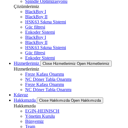
Spindle Optimizasyonu
Çözümlerimiz
BlackBoy I
BlackBoy II
HSK63 Sıkma Sistemi
Güç filtresi
Enkoder Sistemi
BlackBoy I
BlackBoy II
HSK63 Sıkma Sistemi
Güç filtresi
Enkoder Sistemi
Hizmetlerimiz
Close Hizmetlerimiz
Open Hizmetlerimiz
Hizmetlerimiz
Freze Kafası Onarımı
NC Döner Tabla Onarımı
Freze Kafası Onarımı
NC Döner Tabla Onarımı
Kılavuz
Hakkımızda
Close Hakkımızda
Open Hakkımızda
Hakkımızda
EGIN-HEINISCH
Yönetim Kurulu
Bünyemiz
Team