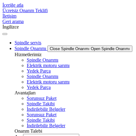
İçeriğe atla
Ücretsiz Onarım Teklifi
İletişim
Geri arama
İngilizce
Spindle servis
Spindle Onarımı
Close Spindle Onarımı
Open Spindle Onarımı
Hizmetlerimiz
Spindle Onarımı
Elektrik motoru sarımı
Yedek Parça
Spindle Onarımı
Elektrik motoru sarımı
Yedek Parça
Avantajları
Sorunsuz Paket
Spindle Takibi
İndirilebilir Belgeler
Sorunsuz Paket
Spindle Takibi
İndirilebilir Belgeler
Onarım Talebi