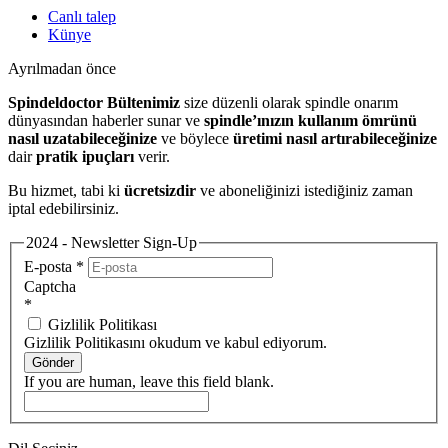
Canlı talep
Künye
Ayrılmadan önce
Spindeldoctor Bültenimiz
size düzenli olarak spindle onarım
dünyasından haberler sunar ve
spindle’ınızın kullanım ömrünü
nasıl uzatabileceğinize
ve böylece
üretimi nasıl artırabileceğinize
dair
pratik ipuçları
verir.
Bu hizmet, tabi ki
ücretsizdir
ve aboneliğinizi istediğiniz zaman
iptal edebilirsiniz.
2024 - Newsletter Sign-Up
E-posta
*
Captcha
*
Gizlilik Politikası
Gizlilik Politikasını okudum ve kabul ediyorum.
Gönder
If you are human, leave this field blank.