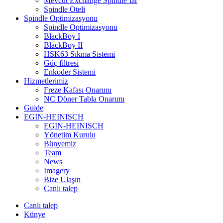
Mevcut Exchange Spindle’lar
Spindle Oteli
Spindle Optimizasyonu
Spindle Optimizasyonu
BlackBoy I
BlackBoy II
HSK63 Sıkma Sistemi
Güç filtresi
Enkoder Sistemi
Hizmetlerimiz
Freze Kafası Onarımı
NC Döner Tabla Onarımı
Guide
EGIN-HEINISCH
EGIN-HEINISCH
Yönetim Kurulu
Bünyemiz
Team
News
Imagery
Bize Ulaşın
Canlı talep
Canlı talep
Künye