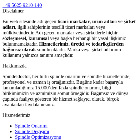
+49 5625 9210-140
Disclaimer
Bu web sitesinde adı geçen
ticari markalar
,
ürün adları
ve
şirket
adları
, ilgili sahiplerinin tescilli ticari markaları veya
mülkiyetindedir. Adı geçen markalar veya şirketlerle hiçbir
sözleşmesel
,
kurumsal
veya başka herhangi bir yasal ilişkimiz
bulunmamaktadır.
Hizmetlerimiz, üretici ve tedarikçilerden
bağımsız olarak
sunulmaktadır. Marka veya şirket adlarının
kullanımı yalnızca tanıtım amaçlıdır.
Hakkımızda
Spindeldoctor, her türlü spindle onarımı ve spindle hizmetlerinde,
profesyonel ve uzman iş ortağınızdır. Bugüne kadar başarıyla
tamamladığımız 15.000’den fazla spindle onarımı, bilgi
birikimimizin ve azmimizin somut örneğidir. Bağımsız ve dünya
çapında faaliyet gösteren bir hizmet sağlayıcı olarak, birçok
avantajdan faydalanırsınız.
Hizmetlerimiz
Spindle Onarımı
Spindle Değişimi
Spindle Optimizasyonu