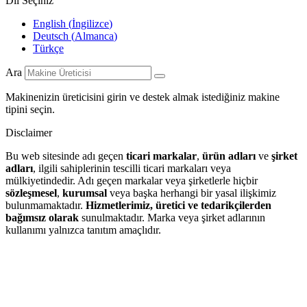
Dil Seçiniz
English
(
İngilizce
)
Deutsch
(
Almanca
)
Türkçe
Ara
Makinenizin üreticisini girin ve destek almak istediğiniz makine
tipini seçin.
Disclaimer
Bu web sitesinde adı geçen
ticari markalar
,
ürün adları
ve
şirket
adları
, ilgili sahiplerinin tescilli ticari markaları veya
mülkiyetindedir. Adı geçen markalar veya şirketlerle hiçbir
sözleşmesel
,
kurumsal
veya başka herhangi bir yasal ilişkimiz
bulunmamaktadır.
Hizmetlerimiz, üretici ve tedarikçilerden
bağımsız olarak
sunulmaktadır. Marka veya şirket adlarının
kullanımı yalnızca tanıtım amaçlıdır.