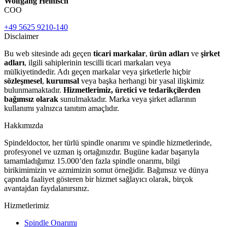
Wolfgang Heinisch
COO
+49 5625 9210-140
Disclaimer
Bu web sitesinde adı geçen
ticari markalar
,
ürün adları
ve
şirket
adları
, ilgili sahiplerinin tescilli ticari markaları veya
mülkiyetindedir. Adı geçen markalar veya şirketlerle hiçbir
sözleşmesel
,
kurumsal
veya başka herhangi bir yasal ilişkimiz
bulunmamaktadır.
Hizmetlerimiz, üretici ve tedarikçilerden
bağımsız olarak
sunulmaktadır. Marka veya şirket adlarının
kullanımı yalnızca tanıtım amaçlıdır.
Hakkımızda
Spindeldoctor, her türlü spindle onarımı ve spindle hizmetlerinde,
profesyonel ve uzman iş ortağınızdır. Bugüne kadar başarıyla
tamamladığımız 15.000’den fazla spindle onarımı, bilgi
birikimimizin ve azmimizin somut örneğidir. Bağımsız ve dünya
çapında faaliyet gösteren bir hizmet sağlayıcı olarak, birçok
avantajdan faydalanırsınız.
Hizmetlerimiz
Spindle Onarımı