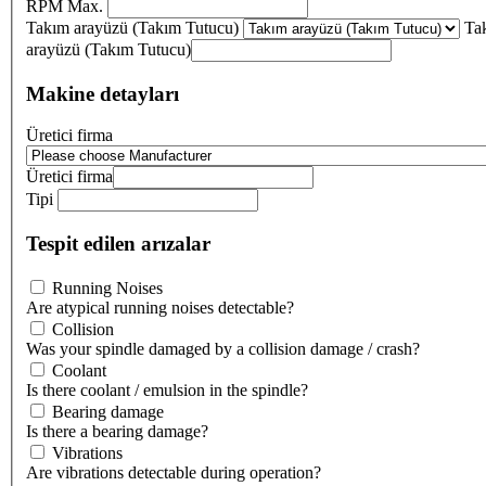
RPM Max.
Takım arayüzü (Takım Tutucu)
Ta
arayüzü (Takım Tutucu)
Makine detayları
Üretici firma
Üretici firma
Tipi
Tespit edilen arızalar
Running Noises
Are atypical running noises detectable?
Collision
Was your spindle damaged by a collision damage / crash?
Coolant
Is there coolant / emulsion in the spindle?
Bearing damage
Is there a bearing damage?
Vibrations
Are vibrations detectable during operation?