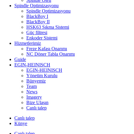
Spindle Oteli
Spindle Optimizasyonu
Spindle Optimizasyonu
BlackBoy I
BlackBoy II
HSK63 Sıkma Sistemi
Güç filtresi
Enkoder Sistemi
Hizmetlerimiz
Freze Kafası Onarımı
NC Döner Tabla Onarımı
Guide
EGIN-HEINISCH
EGIN-HEINISCH
Yönetim Kurulu
Bünyemiz
Team
News
Imagery
Bize Ulaşın
Canlı talep
Canlı talep
Künye
Canlı talep