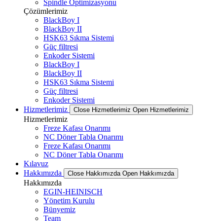
Spindle Optimizasyonu
Çözümlerimiz
BlackBoy I
BlackBoy II
HSK63 Sıkma Sistemi
Güç filtresi
Enkoder Sistemi
BlackBoy I
BlackBoy II
HSK63 Sıkma Sistemi
Güç filtresi
Enkoder Sistemi
Hizmetlerimiz
Close Hizmetlerimiz
Open Hizmetlerimiz
Hizmetlerimiz
Freze Kafası Onarımı
NC Döner Tabla Onarımı
Freze Kafası Onarımı
NC Döner Tabla Onarımı
Kılavuz
Hakkımızda
Close Hakkımızda
Open Hakkımızda
Hakkımızda
EGIN-HEINISCH
Yönetim Kurulu
Bünyemiz
Team