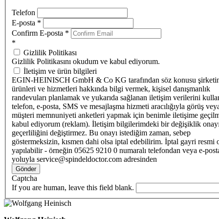
Telefon
E-posta
*
Confirm E-posta
*
*
Gizlilik Politikası
Gizlilik Politikasını okudum ve kabul ediyorum.
İletişim ve ürün bilgileri
EGIN-HEINISCH GmbH & Co KG tarafından söz konusu şirketi
ürünleri ve hizmetleri hakkında bilgi vermek, kişisel danışmanlık
randevuları planlamak ve yukarıda sağlanan iletişim verilerini kull
telefon, e-posta, SMS ve mesajlaşma hizmeti aracılığıyla görüş vey
müşteri memnuniyeti anketleri yapmak için benimle iletişime geçilm
kabul ediyorum (reklam). İletişim bilgilerimdeki bir değişiklik ona
geçerliliğini değiştirmez. Bu onayı istediğim zaman, sebep
göstermeksizin, kısmen dahi olsa iptal edebilirim. İptal gayri resmi 
yapılabilir - örneğin 05625 9210 0 numaralı telefondan veya e-post
yoluyla service@spindeldoctor.com adresinden
Gönder
Captcha
If you are human, leave this field blank.