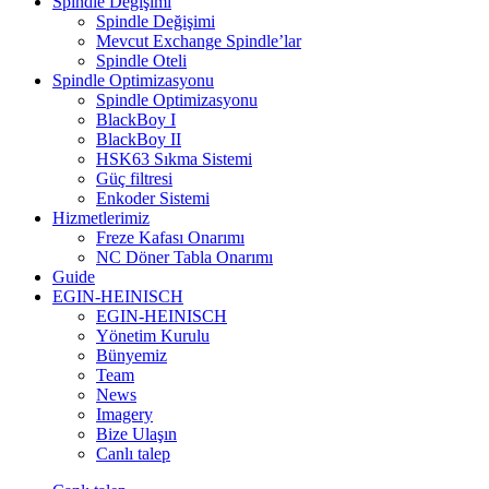
Spindle Değişimi
Spindle Değişimi
Mevcut Exchange Spindle’lar
Spindle Oteli
Spindle Optimizasyonu
Spindle Optimizasyonu
BlackBoy I
BlackBoy II
HSK63 Sıkma Sistemi
Güç filtresi
Enkoder Sistemi
Hizmetlerimiz
Freze Kafası Onarımı
NC Döner Tabla Onarımı
Guide
EGIN-HEINISCH
EGIN-HEINISCH
Yönetim Kurulu
Bünyemiz
Team
News
Imagery
Bize Ulaşın
Canlı talep