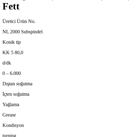
Fett
Üretici Ürün No.
NL 2000 Subspindel
Konik tip
KK 5 80,0
d/dk
0 – 6.000
Dıştan soğutma
İçten soğutma
Yağlama
Grease
Kondisyon
turning