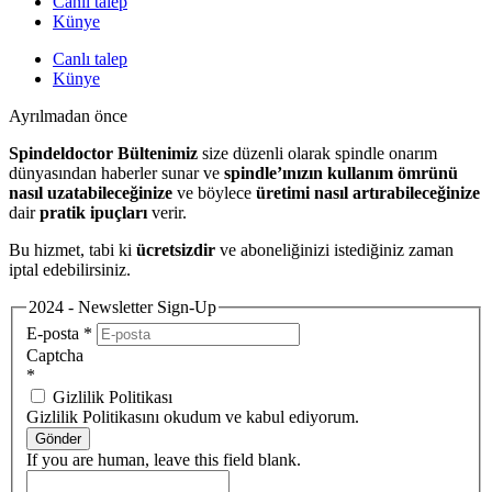
Canlı talep
Künye
Canlı talep
Künye
Ayrılmadan önce
Spindeldoctor Bültenimiz
size düzenli olarak spindle onarım
dünyasından haberler sunar ve
spindle’ınızın kullanım ömrünü
nasıl uzatabileceğinize
ve böylece
üretimi nasıl artırabileceğinize
dair
pratik ipuçları
verir.
Bu hizmet, tabi ki
ücretsizdir
ve aboneliğinizi istediğiniz zaman
iptal edebilirsiniz.
2024 - Newsletter Sign-Up
E-posta
*
Captcha
*
Gizlilik Politikası
Gizlilik Politikasını okudum ve kabul ediyorum.
Gönder
If you are human, leave this field blank.