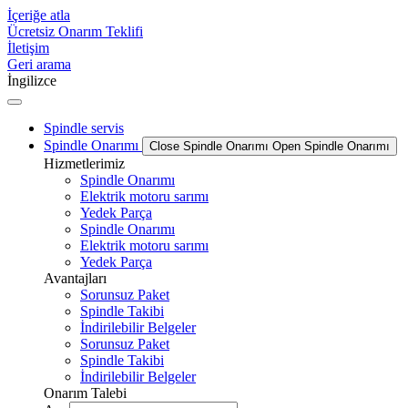
İçeriğe atla
Ücretsiz Onarım Teklifi
İletişim
Geri arama
İngilizce
Spindle servis
Spindle Onarımı
Close Spindle Onarımı
Open Spindle Onarımı
Hizmetlerimiz
Spindle Onarımı
Elektrik motoru sarımı
Yedek Parça
Spindle Onarımı
Elektrik motoru sarımı
Yedek Parça
Avantajları
Sorunsuz Paket
Spindle Takibi
İndirilebilir Belgeler
Sorunsuz Paket
Spindle Takibi
İndirilebilir Belgeler
Onarım Talebi