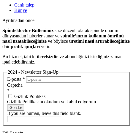
Canlı talep
Künye
Ayrılmadan önce
Spindeldoctor Bültenimiz
size düzenli olarak spindle onarım
dünyasından haberler sunar ve
spindle’ınızın kullanım ömrünü
nasıl uzatabileceğinize
ve böylece
üretimi nasıl artırabileceğinize
dair
pratik ipuçları
verir.
Bu hizmet, tabi ki
ücretsizdir
ve aboneliğinizi istediğiniz zaman
iptal edebilirsiniz.
2024 - Newsletter Sign-Up
E-posta
*
Captcha
*
Gizlilik Politikası
Gizlilik Politikasını okudum ve kabul ediyorum.
Gönder
If you are human, leave this field blank.