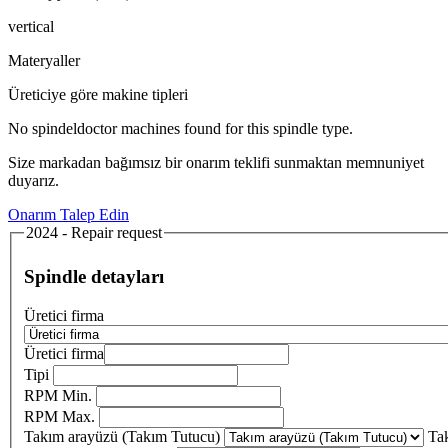
vertical
Materyaller
Üreticiye göre makine tipleri
No spindeldoctor machines found for this spindle type.
Size markadan bağımsız bir onarım teklifi sunmaktan memnuniyet
duyarız.
Onarım Talep Edin
2024 - Repair request
Spindle detayları
Üretici firma
Üretici firma
Tipi
RPM Min.
RPM Max.
Takım arayüzü (Takım Tutucu)
Ta