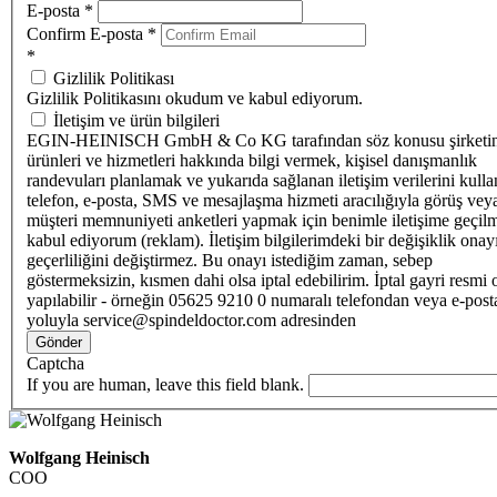
E-posta
*
Confirm E-posta
*
*
Gizlilik Politikası
Gizlilik Politikasını okudum ve kabul ediyorum.
İletişim ve ürün bilgileri
EGIN-HEINISCH GmbH & Co KG tarafından söz konusu şirketi
ürünleri ve hizmetleri hakkında bilgi vermek, kişisel danışmanlık
randevuları planlamak ve yukarıda sağlanan iletişim verilerini kull
telefon, e-posta, SMS ve mesajlaşma hizmeti aracılığıyla görüş vey
müşteri memnuniyeti anketleri yapmak için benimle iletişime geçilm
kabul ediyorum (reklam). İletişim bilgilerimdeki bir değişiklik ona
geçerliliğini değiştirmez. Bu onayı istediğim zaman, sebep
göstermeksizin, kısmen dahi olsa iptal edebilirim. İptal gayri resmi 
yapılabilir - örneğin 05625 9210 0 numaralı telefondan veya e-post
yoluyla service@spindeldoctor.com adresinden
Gönder
Captcha
If you are human, leave this field blank.
Wolfgang Heinisch
COO