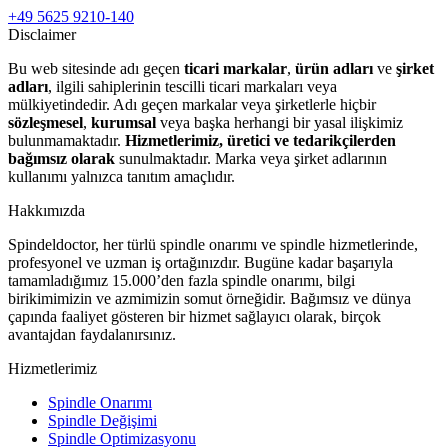
+49 5625 9210-140
Disclaimer
Bu web sitesinde adı geçen
ticari markalar
,
ürün adları
ve
şirket
adları
, ilgili sahiplerinin tescilli ticari markaları veya
mülkiyetindedir. Adı geçen markalar veya şirketlerle hiçbir
sözleşmesel
,
kurumsal
veya başka herhangi bir yasal ilişkimiz
bulunmamaktadır.
Hizmetlerimiz, üretici ve tedarikçilerden
bağımsız olarak
sunulmaktadır. Marka veya şirket adlarının
kullanımı yalnızca tanıtım amaçlıdır.
Hakkımızda
Spindeldoctor, her türlü spindle onarımı ve spindle hizmetlerinde,
profesyonel ve uzman iş ortağınızdır. Bugüne kadar başarıyla
tamamladığımız 15.000’den fazla spindle onarımı, bilgi
birikimimizin ve azmimizin somut örneğidir. Bağımsız ve dünya
çapında faaliyet gösteren bir hizmet sağlayıcı olarak, birçok
avantajdan faydalanırsınız.
Hizmetlerimiz
Spindle Onarımı
Spindle Değişimi
Spindle Optimizasyonu