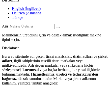
Dil Seçiniz
English
(
İngilizce
)
Deutsch
(
Almanca
)
Türkçe
Ara
Makinenizin üreticisini girin ve destek almak istediğiniz makine
tipini seçin.
Disclaimer
Bu web sitesinde adı geçen
ticari markalar
,
ürün adları
ve
şirket
adları
, ilgili sahiplerinin tescilli ticari markaları veya
mülkiyetindedir. Adı geçen markalar veya şirketlerle hiçbir
sözleşmesel
,
kurumsal
veya başka herhangi bir yasal ilişkimiz
bulunmamaktadır.
Hizmetlerimiz, üretici ve tedarikçilerden
bağımsız olarak
sunulmaktadır. Marka veya şirket adlarının
kullanımı yalnızca tanıtım amaçlıdır.