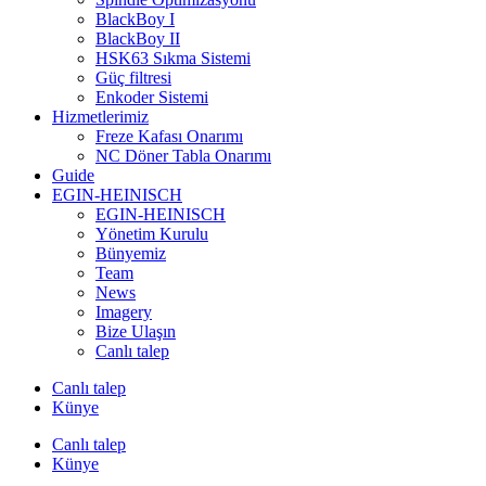
BlackBoy I
BlackBoy II
HSK63 Sıkma Sistemi
Güç filtresi
Enkoder Sistemi
Hizmetlerimiz
Freze Kafası Onarımı
NC Döner Tabla Onarımı
Guide
EGIN-HEINISCH
EGIN-HEINISCH
Yönetim Kurulu
Bünyemiz
Team
News
Imagery
Bize Ulaşın
Canlı talep
Canlı talep
Künye
Canlı talep
Künye