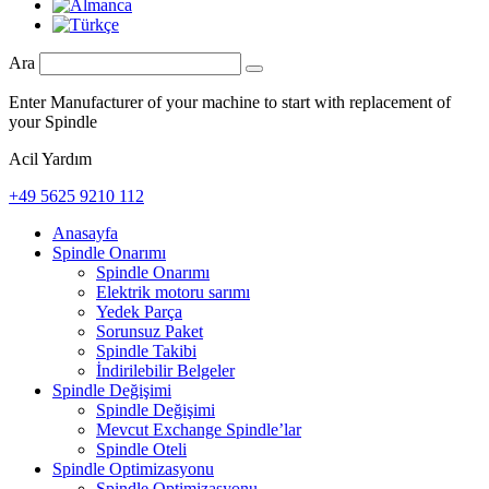
Ara
Enter Manufacturer of your machine to start with replacement of
your Spindle
Acil Yardım
+49 5625 9210 112
Anasayfa
Spindle Onarımı
Spindle Onarımı
Elektrik motoru sarımı
Yedek Parça
Sorunsuz Paket
Spindle Takibi
İndirilebilir Belgeler
Spindle Değişimi
Spindle Değişimi
Mevcut Exchange Spindle’lar
Spindle Oteli
Spindle Optimizasyonu
Spindle Optimizasyonu