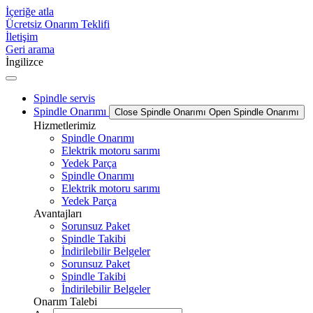
İçeriğe atla
Ücretsiz Onarım Teklifi
İletişim
Geri arama
İngilizce
Spindle servis
Spindle Onarımı
Close Spindle Onarımı
Open Spindle Onarımı
Hizmetlerimiz
Spindle Onarımı
Elektrik motoru sarımı
Yedek Parça
Spindle Onarımı
Elektrik motoru sarımı
Yedek Parça
Avantajları
Sorunsuz Paket
Spindle Takibi
İndirilebilir Belgeler
Sorunsuz Paket
Spindle Takibi
İndirilebilir Belgeler
Onarım Talebi