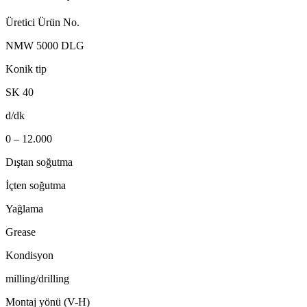
Üretici Ürün No.
NMW 5000 DLG
Konik tip
SK 40
d/dk
0 – 12.000
Dıştan soğutma
İçten soğutma
Yağlama
Grease
Kondisyon
milling/drilling
Montaj yönü (V-H)