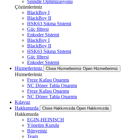
Spindle Optimizasyonu
Çözümlerimiz
BlackBoy I
BlackBoy II
HSK63 Sıkma Sistemi
Güç filtresi
Enkoder Sistemi
BlackBoy I
BlackBoy II
HSK63 Sıkma Sistemi
Güç filtresi
Enkoder Sistemi
Hizmetlerimiz
Close Hizmetlerimiz
Open Hizmetlerimiz
Hizmetlerimiz
Freze Kafası Onarımı
NC Döner Tabla Onarımı
Freze Kafası Onarımı
NC Döner Tabla Onarımı
Kılavuz
Hakkımızda
Close Hakkımızda
Open Hakkımızda
Hakkımızda
EGIN-HEINISCH
Yönetim Kurulu
Bünyemiz
Team