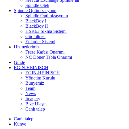
Mevcut Exchange Spindle’lar
Spindle Oteli
Spindle Optimizasyonu
Spindle Optimizasyonu
BlackBoy I
BlackBoy II
HSK63 Sıkma Sistemi
Güç filtresi
Enkoder Sistemi
Hizmetlerimiz
Freze Kafası Onarımı
NC Döner Tabla Onarımı
Guide
EGIN-HEINISCH
EGIN-HEINISCH
Yönetim Kurulu
Bünyemiz
Team
News
Imagery
Bize Ulaşın
Canlı talep
Canlı talep
Künye