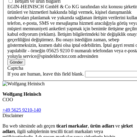
İletişim ve ürün bilgileri
EGIN-HEINISCH GmbH & Co KG tarafından söz konusu şirketi
ürünleri ve hizmetleri hakkında bilgi vermek, kişisel danışmanlık
randevuları planlamak ve yukarıda sağlanan iletişim verilerini kull
telefon, e-posta, SMS ve mesajlaşma hizmeti aracılığıyla görüş vey
müşteri memnuniyeti anketleri yapmak için benimle iletişime geçilm
kabul ediyorum (reklam). İletişim bilgilerimdeki bir değişiklik ona
geçerliliğini değiştirmez. Bu onayı istediğim zaman, sebep
göstermeksizin, kısmen dahi olsa iptal edebilirim. İptal gayri resmi 
yapılabilir - örneğin 05625 9210 0 numaralı telefondan veya e-post
yoluyla service@spindeldoctor.com adresinden
Gönder
Captcha
If you are human, leave this field blank.
Wolfgang Heinisch
COO
+49 5625 9210-140
Disclaimer
Bu web sitesinde adı geçen
ticari markalar
,
ürün adları
ve
şirket
adları
, ilgili sahiplerinin tescilli ticari markaları veya
mülkiyetindedir. Adı geçen markalar veya şirketlerle hiçbir