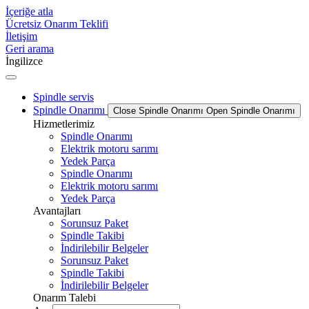
İçeriğe atla
Ücretsiz Onarım Teklifi
İletişim
Geri arama
İngilizce
Spindle servis
Spindle Onarımı
Close Spindle Onarımı
Open Spindle Onarımı
Hizmetlerimiz
Spindle Onarımı
Elektrik motoru sarımı
Yedek Parça
Spindle Onarımı
Elektrik motoru sarımı
Yedek Parça
Avantajları
Sorunsuz Paket
Spindle Takibi
İndirilebilir Belgeler
Sorunsuz Paket
Spindle Takibi
İndirilebilir Belgeler
Onarım Talebi