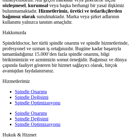
sözleşmesel
,
kurumsal
veya başka herhangi bir yasal ilişkimiz
bulunmamaktadır.
Hizmetlerimiz, üretici ve tedarikçilerden
bağımsız olarak
sunulmaktadır. Marka veya şirket adlarının
kullanımı yalnızca tanıtım amaçlıdır.
Hakkımızda
Spindeldoctor, her türlü spindle onarımı ve spindle hizmetlerinde,
profesyonel ve uzman iş ortağınızdır. Bugüne kadar başarıyla
tamamladığımız 15.000’den fazla spindle onarımı, bilgi
birikimimizin ve azmimizin somut örneğidir. Bağımsız ve dünya
çapında faaliyet gösteren bir hizmet sağlayıcı olarak, birçok
avantajdan faydalanırsınız.
Hizmetlerimiz
Spindle Onarımı
Spindle Değişimi
Spindle Optimizasyonu
Spindle Onarımı
Spindle Değişimi
Spindle Optimizasyonu
Hukuk & Hizmet