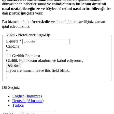
dünyasından haberler sunar ve
spindle’ınızın kullanım ömrünü
nasıl uzatabileceğinize
ve böylece
üretimi nasıl artırabileceğinize
dair
pratik ipuçları
verir.
Bu hizmet, tabi ki
ücretsizdir
ve aboneliğinizi istediğiniz zaman
iptal edebilirsiniz.
2024 - Newsletter Sign-Up
E-posta
*
Captcha
*
Gizlilik Politikası
Gizlilik Politikasını okudum ve kabul ediyorum.
Gönder
If you are human, leave this field blank.
Dil Seçiniz
English
(
İngilizce
)
Deutsch
(
Almanca
)
Türkçe