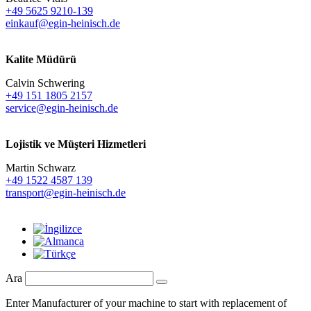
+49 5625 9210-139
einkauf@egin-heinisch.de
Kalite Müdürü
Calvin Schwering
+49 151 1805 2157
service@egin-heinisch.de
Lojistik ve
Müşteri Hizmetleri
Martin Schwarz
+49 1522 4587 139
transport@egin-heinisch.de
Ara
Enter Manufacturer of your machine to start with replacement of