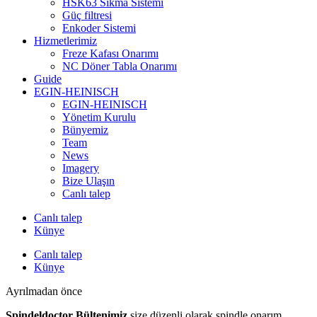
HSK63 Sıkma Sistemi
Güç filtresi
Enkoder Sistemi
Hizmetlerimiz
Freze Kafası Onarımı
NC Döner Tabla Onarımı
Guide
EGIN-HEINISCH
EGIN-HEINISCH
Yönetim Kurulu
Bünyemiz
Team
News
Imagery
Bize Ulaşın
Canlı talep
Canlı talep
Künye
Canlı talep
Künye
Ayrılmadan önce
Spindeldoctor Bültenimiz
size düzenli olarak spindle onarım