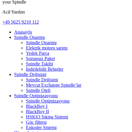
your Spindle
Acil Yardım
+49 5625 9210 112
Anasayfa
Spindle Onarımı
Spindle Onarımı
Elektrik motoru sarımı
Yedek Parça
Sorunsuz Paket
Spindle Takibi
İndirilebilir Belgeler
Spindle Değişimi
Spindle Değişimi
Mevcut Exchange Spindle’lar
Spindle Oteli
Spindle Optimizasyonu
Spindle Optimizasyonu
BlackBoy I
BlackBoy II
HSK63 Sıkma Sistemi
Güç filtresi
Enkoder Sistemi