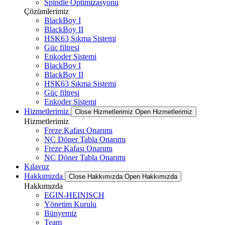
Spindle Optimizasyonu
Çözümlerimiz
BlackBoy I
BlackBoy II
HSK63 Sıkma Sistemi
Güç filtresi
Enkoder Sistemi
BlackBoy I
BlackBoy II
HSK63 Sıkma Sistemi
Güç filtresi
Enkoder Sistemi
Hizmetlerimiz
Close Hizmetlerimiz
Open Hizmetlerimiz
Hizmetlerimiz
Freze Kafası Onarımı
NC Döner Tabla Onarımı
Freze Kafası Onarımı
NC Döner Tabla Onarımı
Kılavuz
Hakkımızda
Close Hakkımızda
Open Hakkımızda
Hakkımızda
EGIN-HEINISCH
Yönetim Kurulu
Bünyemiz
Team