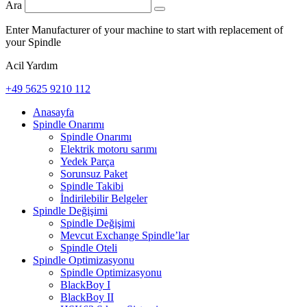
Ara
Enter Manufacturer of your machine to start with replacement of
your Spindle
Acil Yardım
+49 5625 9210 112
Anasayfa
Spindle Onarımı
Spindle Onarımı
Elektrik motoru sarımı
Yedek Parça
Sorunsuz Paket
Spindle Takibi
İndirilebilir Belgeler
Spindle Değişimi
Spindle Değişimi
Mevcut Exchange Spindle’lar
Spindle Oteli
Spindle Optimizasyonu
Spindle Optimizasyonu
BlackBoy I
BlackBoy II