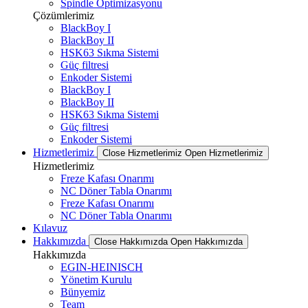
Spindle Optimizasyonu
Çözümlerimiz
BlackBoy I
BlackBoy II
HSK63 Sıkma Sistemi
Güç filtresi
Enkoder Sistemi
BlackBoy I
BlackBoy II
HSK63 Sıkma Sistemi
Güç filtresi
Enkoder Sistemi
Hizmetlerimiz
Close Hizmetlerimiz
Open Hizmetlerimiz
Hizmetlerimiz
Freze Kafası Onarımı
NC Döner Tabla Onarımı
Freze Kafası Onarımı
NC Döner Tabla Onarımı
Kılavuz
Hakkımızda
Close Hakkımızda
Open Hakkımızda
Hakkımızda
EGIN-HEINISCH
Yönetim Kurulu
Bünyemiz
Team