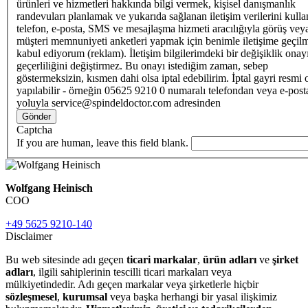
ürünleri ve hizmetleri hakkında bilgi vermek, kişisel danışmanlık
randevuları planlamak ve yukarıda sağlanan iletişim verilerini kull
telefon, e-posta, SMS ve mesajlaşma hizmeti aracılığıyla görüş vey
müşteri memnuniyeti anketleri yapmak için benimle iletişime geçilm
kabul ediyorum (reklam). İletişim bilgilerimdeki bir değişiklik ona
geçerliliğini değiştirmez. Bu onayı istediğim zaman, sebep
göstermeksizin, kısmen dahi olsa iptal edebilirim. İptal gayri resmi 
yapılabilir - örneğin 05625 9210 0 numaralı telefondan veya e-post
yoluyla service@spindeldoctor.com adresinden
Gönder
Captcha
If you are human, leave this field blank.
Wolfgang Heinisch
COO
+49 5625 9210-140
Disclaimer
Bu web sitesinde adı geçen
ticari markalar
,
ürün adları
ve
şirket
adları
, ilgili sahiplerinin tescilli ticari markaları veya
mülkiyetindedir. Adı geçen markalar veya şirketlerle hiçbir
sözleşmesel
,
kurumsal
veya başka herhangi bir yasal ilişkimiz