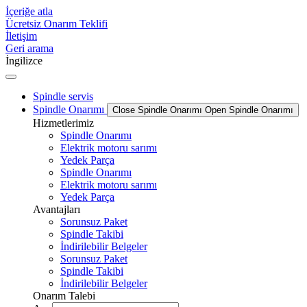
İçeriğe atla
Ücretsiz Onarım Teklifi
İletişim
Geri arama
İngilizce
Spindle servis
Spindle Onarımı
Close Spindle Onarımı
Open Spindle Onarımı
Hizmetlerimiz
Spindle Onarımı
Elektrik motoru sarımı
Yedek Parça
Spindle Onarımı
Elektrik motoru sarımı
Yedek Parça
Avantajları
Sorunsuz Paket
Spindle Takibi
İndirilebilir Belgeler
Sorunsuz Paket
Spindle Takibi
İndirilebilir Belgeler
Onarım Talebi