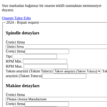
Size markadan bağımsız bir onarım teklifi sunmaktan memnuniyet
duyarız.
Onarım Talep Edin
2024 - Repair request
Spindle detayları
Üretici firma
Üretici firma
Tipi
RPM Min.
RPM Max.
Takım arayüzü (Takım Tutucu)
Ta
arayüzü (Takım Tutucu)
Makine detayları
Üretici firma
Üretici firma