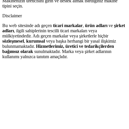
Makinenizin üreticisini girin ve destek almak istediğiniz makine
tipini seçin.
Disclaimer
Bu web sitesinde adı geçen
ticari markalar
,
ürün adları
ve
şirket
adları
, ilgili sahiplerinin tescilli ticari markaları veya
mülkiyetindedir. Adı geçen markalar veya şirketlerle hiçbir
sözleşmesel
,
kurumsal
veya başka herhangi bir yasal ilişkimiz
bulunmamaktadır.
Hizmetlerimiz, üretici ve tedarikçilerden
bağımsız olarak
sunulmaktadır. Marka veya şirket adlarının
kullanımı yalnızca tanıtım amaçlıdır.