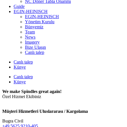
NC Döner Tabla Onarımı
Guide
EGIN-HEINISCH
EGIN-HEINISCH
Yönetim Kurulu
Bünyemiz
Team
News
Imagery
Bize Ulaşın
Canlı talep
Canlı talep
Künye
Canlı talep
Künye
We make Spindles great again!
Özel Hizmet Ekibiniz
Müşteri Hizmetleri Uluslararası / Kargolama
Bugra Civil
+49 5625 9210-405