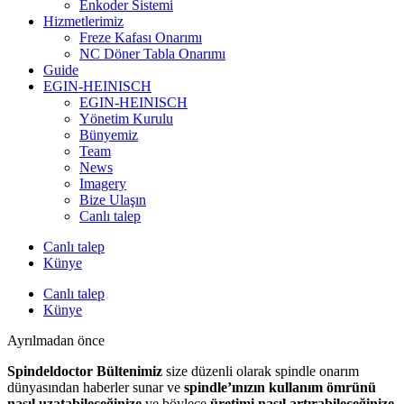
Enkoder Sistemi
Hizmetlerimiz
Freze Kafası Onarımı
NC Döner Tabla Onarımı
Guide
EGIN-HEINISCH
EGIN-HEINISCH
Yönetim Kurulu
Bünyemiz
Team
News
Imagery
Bize Ulaşın
Canlı talep
Canlı talep
Künye
Canlı talep
Künye
Ayrılmadan önce
Spindeldoctor Bültenimiz
size düzenli olarak spindle onarım
dünyasından haberler sunar ve
spindle’ınızın kullanım ömrünü
nasıl uzatabileceğinize
ve böylece
üretimi nasıl artırabileceğinize