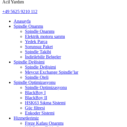
Acil Yardım
+49 5625 9210 112
Anasayfa
Spindle Onarımı
Spindle Onarımı
Elektrik motoru sarımı
Yedek Parça
Sorunsuz Paket
Spindle Takibi
İndirilebilir Belgeler
Spindle Değişimi
Spindle Değişimi
Mevcut Exchange Spindle’lar
Spindle Oteli
Spindle Optimizasyonu
Spindle Optimizasyonu
BlackBoy I
BlackBoy II
HSK63 Sıkma Sistemi
Güç filtresi
Enkoder Sistemi
Hizmetlerimiz
Freze Kafası Onarımı