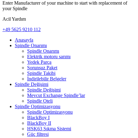
Enter Manufacturer of your machine to start with replacement of
your Spindle
Acil Yardım
+49 5625 9210 112
Anasayfa
Spindle Onarımı
Spindle Onarımı
Elektrik motoru sarımı
Yedek Parça
Sorunsuz Paket
Spindle Takibi
İndirilebilir Belgeler
Spindle Değişimi
Spindle Değişimi
Mevcut Exchange Spindle’lar
Spindle Oteli
Spindle Optimizasyonu
Spindle Optimizasyonu
BlackBoy I
BlackBoy II
HSK63 Sıkma Sistemi
Güç filtresi