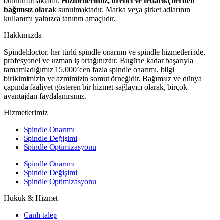
bulunmamaktadır.
Hizmetlerimiz, üretici ve tedarikçilerden
bağımsız olarak
sunulmaktadır. Marka veya şirket adlarının
kullanımı yalnızca tanıtım amaçlıdır.
Hakkımızda
Spindeldoctor, her türlü spindle onarımı ve spindle hizmetlerinde,
profesyonel ve uzman iş ortağınızdır. Bugüne kadar başarıyla
tamamladığımız 15.000’den fazla spindle onarımı, bilgi
birikimimizin ve azmimizin somut örneğidir. Bağımsız ve dünya
çapında faaliyet gösteren bir hizmet sağlayıcı olarak, birçok
avantajdan faydalanırsınız.
Hizmetlerimiz
Spindle Onarımı
Spindle Değişimi
Spindle Optimizasyonu
Spindle Onarımı
Spindle Değişimi
Spindle Optimizasyonu
Hukuk & Hizmet
Canlı talep