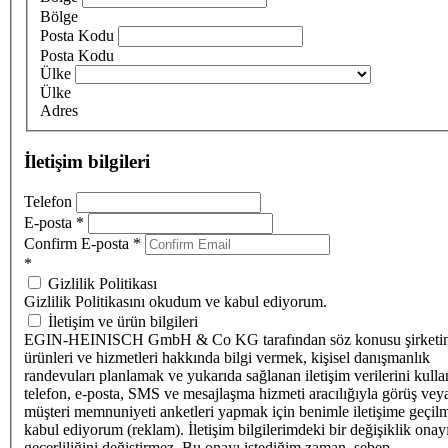
Bölge
Posta Kodu
Posta Kodu
Ülke
Ülke
Adres
İletişim bilgileri
Telefon
E-posta
*
Confirm E-posta
*
*
Gizlilik Politikası
Gizlilik Politikasını okudum ve kabul ediyorum.
İletişim ve ürün bilgileri
EGIN-HEINISCH GmbH & Co KG tarafından söz konusu şirketi
ürünleri ve hizmetleri hakkında bilgi vermek, kişisel danışmanlık
randevuları planlamak ve yukarıda sağlanan iletişim verilerini kull
telefon, e-posta, SMS ve mesajlaşma hizmeti aracılığıyla görüş vey
müşteri memnuniyeti anketleri yapmak için benimle iletişime geçilm
kabul ediyorum (reklam). İletişim bilgilerimdeki bir değişiklik ona
geçerliliğini değiştirmez. Bu onayı istediğim zaman, sebep