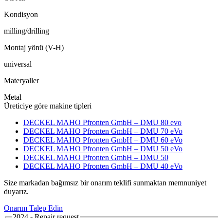
Kondisyon
milling/drilling
Montaj yönü (V-H)
universal
Materyaller
Metal
Üreticiye göre makine tipleri
DECKEL MAHO Pfronten GmbH – DMU 80 evo
DECKEL MAHO Pfronten GmbH – DMU 70 eVo
DECKEL MAHO Pfronten GmbH – DMU 60 eVo
DECKEL MAHO Pfronten GmbH – DMU 50 eVo
DECKEL MAHO Pfronten GmbH – DMU 50
DECKEL MAHO Pfronten GmbH – DMU 40 eVo
Size markadan bağımsız bir onarım teklifi sunmaktan memnuniyet
duyarız.
Onarım Talep Edin
2024 - Repair request