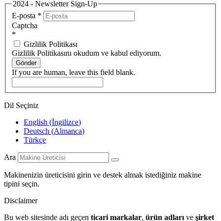
2024 - Newsletter Sign-Up
E-posta
*
Captcha
*
Gizlilik Politikası
Gizlilik Politikasını okudum ve kabul ediyorum.
Gönder
If you are human, leave this field blank.
Dil Seçiniz
English
(
İngilizce
)
Deutsch
(
Almanca
)
Türkçe
Ara
Makinenizin üreticisini girin ve destek almak istediğiniz makine
tipini seçin.
Disclaimer
Bu web sitesinde adı geçen
ticari markalar
,
ürün adları
ve
şirket