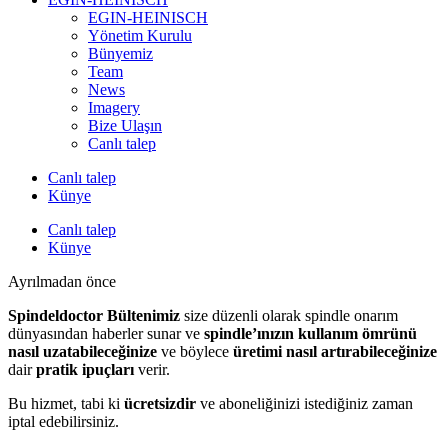
EGIN-HEINISCH
Yönetim Kurulu
Bünyemiz
Team
News
Imagery
Bize Ulaşın
Canlı talep
Canlı talep
Künye
Canlı talep
Künye
Ayrılmadan önce
Spindeldoctor Bültenimiz
size düzenli olarak spindle onarım
dünyasından haberler sunar ve
spindle’ınızın kullanım ömrünü
nasıl uzatabileceğinize
ve böylece
üretimi nasıl artırabileceğinize
dair
pratik ipuçları
verir.
Bu hizmet, tabi ki
ücretsizdir
ve aboneliğinizi istediğiniz zaman
iptal edebilirsiniz.