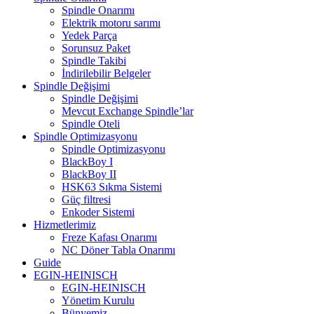
Spindle Onarımı
Elektrik motoru sarımı
Yedek Parça
Sorunsuz Paket
Spindle Takibi
İndirilebilir Belgeler
Spindle Değişimi
Spindle Değişimi
Mevcut Exchange Spindle’lar
Spindle Oteli
Spindle Optimizasyonu
Spindle Optimizasyonu
BlackBoy I
BlackBoy II
HSK63 Sıkma Sistemi
Güç filtresi
Enkoder Sistemi
Hizmetlerimiz
Freze Kafası Onarımı
NC Döner Tabla Onarımı
Guide
EGIN-HEINISCH
EGIN-HEINISCH
Yönetim Kurulu
Bünyemiz