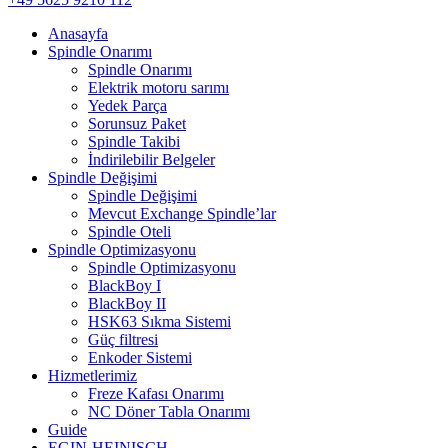
Anasayfa
Spindle Onarımı
Spindle Onarımı
Elektrik motoru sarımı
Yedek Parça
Sorunsuz Paket
Spindle Takibi
İndirilebilir Belgeler
Spindle Değişimi
Spindle Değişimi
Mevcut Exchange Spindle’lar
Spindle Oteli
Spindle Optimizasyonu
Spindle Optimizasyonu
BlackBoy I
BlackBoy II
HSK63 Sıkma Sistemi
Güç filtresi
Enkoder Sistemi
Hizmetlerimiz
Freze Kafası Onarımı
NC Döner Tabla Onarımı
Guide
EGIN-HEINISCH