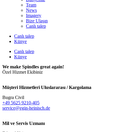
Team
News
Imagery
Bize Ulaşın
Canlı talep
Canlı talep
Künye
Canlı talep
Künye
We make Spindles great again!
Özel Hizmet Ekibiniz
Müşteri Hizmetleri Uluslararası / Kargolama
Bugra Civil
+49 5625 9210-405
service@egin-heinisch.de
Mil ve Servis Uzmanı