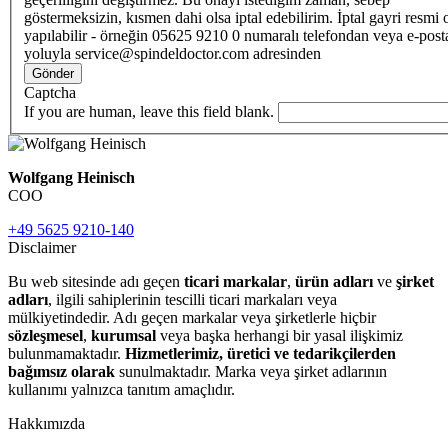
göstermeksizin, kısmen dahi olsa iptal edebilirim. İptal gayri resmi 
yapılabilir - örneğin 05625 9210 0 numaralı telefondan veya e-post
yoluyla service@spindeldoctor.com adresinden
Gönder
Captcha
If you are human, leave this field blank.
Wolfgang Heinisch
COO
+49 5625 9210-140
Disclaimer
Bu web sitesinde adı geçen
ticari markalar
,
ürün adları
ve
şirket
adları
, ilgili sahiplerinin tescilli ticari markaları veya
mülkiyetindedir. Adı geçen markalar veya şirketlerle hiçbir
sözleşmesel
,
kurumsal
veya başka herhangi bir yasal ilişkimiz
bulunmamaktadır.
Hizmetlerimiz, üretici ve tedarikçilerden
bağımsız olarak
sunulmaktadır. Marka veya şirket adlarının
kullanımı yalnızca tanıtım amaçlıdır.
Hakkımızda