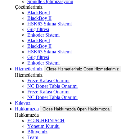
Spindle Optimizasyonu
Çözümlerimiz
BlackBoy I
BlackBoy II
HSK63 Sıkma Sistemi
Güç filtresi
Enkoder Sistemi
BlackBoy I
BlackBoy II
HSK63 Sıkma Sistemi
Güç filtresi
Enkoder Sistemi
Hizmetlerimiz
Close Hizmetlerimiz
Open Hizmetlerimiz
Hizmetlerimiz
Freze Kafası Onarımı
NC Döner Tabla Onarımı
Freze Kafası Onarımı
NC Döner Tabla Onarımı
Kılavuz
Hakkımızda
Close Hakkımızda
Open Hakkımızda
Hakkımızda
EGIN-HEINISCH
Yönetim Kurulu
Bünyemiz
Team