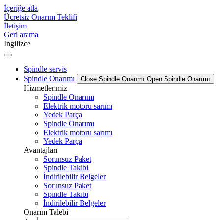
İçeriğe atla
Ücretsiz Onarım Teklifi
İletişim
Geri arama
İngilizce
Spindle servis
Spindle Onarımı
Close Spindle Onarımı
Open Spindle Onarımı
Hizmetlerimiz
Spindle Onarımı
Elektrik motoru sarımı
Yedek Parça
Spindle Onarımı
Elektrik motoru sarımı
Yedek Parça
Avantajları
Sorunsuz Paket
Spindle Takibi
İndirilebilir Belgeler
Sorunsuz Paket
Spindle Takibi
İndirilebilir Belgeler
Onarım Talebi