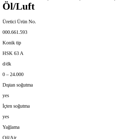
Öl/Luft
Üretici Ürün No.
000.661.593
Konik tip
HSK 63 A
d/dk
0 – 24.000
Dıştan soğutma
yes
İçten soğutma
yes
Yağlama
Oil/Air