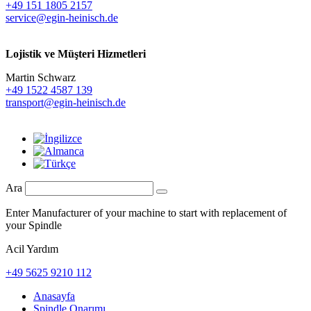
+49 151 1805 2157
service@egin-heinisch.de
Lojistik ve
Müşteri Hizmetleri
Martin Schwarz
+49 1522 4587 139
transport@egin-heinisch.de
Ara
Enter Manufacturer of your machine to start with replacement of
your Spindle
Acil Yardım
+49 5625 9210 112
Anasayfa
Spindle Onarımı