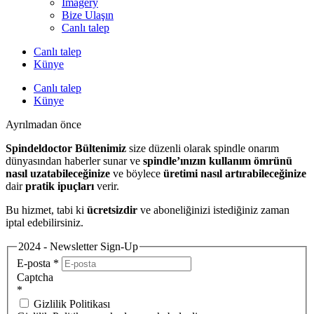
Imagery
Bize Ulaşın
Canlı talep
Canlı talep
Künye
Canlı talep
Künye
Ayrılmadan önce
Spindeldoctor Bültenimiz
size düzenli olarak spindle onarım
dünyasından haberler sunar ve
spindle’ınızın kullanım ömrünü
nasıl uzatabileceğinize
ve böylece
üretimi nasıl artırabileceğinize
dair
pratik ipuçları
verir.
Bu hizmet, tabi ki
ücretsizdir
ve aboneliğinizi istediğiniz zaman
iptal edebilirsiniz.
2024 - Newsletter Sign-Up
E-posta
*
Captcha
*
Gizlilik Politikası