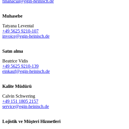
finanacial@egin-heinisch.de
Muhasebe
Tatyana Levental
+49 5625 9210-107
invoice@egin-heinisch.de
Satın alma
Beatrice Vidis
+49 5625 9210-139
einkauf@egin-heinisch.de
Kalite Müdürü
Calvin Schwering
+49 151 1805 2157
service@egin-heinisch.de
Lojistik ve
Müşteri Hizmetleri