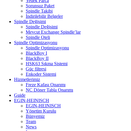
Yedek Parça
Sorunsuz Paket
Spindle Takibi
İndirilebilir Belgeler
Spindle Değişimi
Spindle Değişimi
Mevcut Exchange Spindle’lar
Spindle Oteli
Spindle Optimizasyonu
Spindle Optimizasyonu
BlackBoy I
BlackBoy II
HSK63 Sıkma Sistemi
Güç filtresi
Enkoder Sistemi
Hizmetlerimiz
Freze Kafası Onarımı
NC Döner Tabla Onarımı
Guide
EGIN-HEINISCH
EGIN-HEINISCH
Yönetim Kurulu
Bünyemiz
Team
News