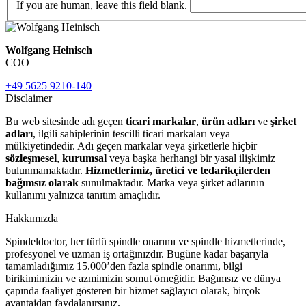
If you are human, leave this field blank.
Wolfgang Heinisch
COO
+49 5625 9210-140
Disclaimer
Bu web sitesinde adı geçen
ticari markalar
,
ürün adları
ve
şirket
adları
, ilgili sahiplerinin tescilli ticari markaları veya
mülkiyetindedir. Adı geçen markalar veya şirketlerle hiçbir
sözleşmesel
,
kurumsal
veya başka herhangi bir yasal ilişkimiz
bulunmamaktadır.
Hizmetlerimiz, üretici ve tedarikçilerden
bağımsız olarak
sunulmaktadır. Marka veya şirket adlarının
kullanımı yalnızca tanıtım amaçlıdır.
Hakkımızda
Spindeldoctor, her türlü spindle onarımı ve spindle hizmetlerinde,
profesyonel ve uzman iş ortağınızdır. Bugüne kadar başarıyla
tamamladığımız 15.000’den fazla spindle onarımı, bilgi
birikimimizin ve azmimizin somut örneğidir. Bağımsız ve dünya
çapında faaliyet gösteren bir hizmet sağlayıcı olarak, birçok
avantajdan faydalanırsınız.