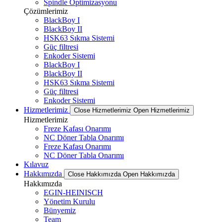
Spindle Optimizasyonu
Çözümlerimiz
BlackBoy I
BlackBoy II
HSK63 Sıkma Sistemi
Güç filtresi
Enkoder Sistemi
BlackBoy I
BlackBoy II
HSK63 Sıkma Sistemi
Güç filtresi
Enkoder Sistemi
Hizmetlerimiz
Close Hizmetlerimiz
Open Hizmetlerimiz
Hizmetlerimiz
Freze Kafası Onarımı
NC Döner Tabla Onarımı
Freze Kafası Onarımı
NC Döner Tabla Onarımı
Kılavuz
Hakkımızda
Close Hakkımızda
Open Hakkımızda
Hakkımızda
EGIN-HEINISCH
Yönetim Kurulu
Bünyemiz
Team