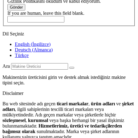
Gizlilik Politikasını okudum ve kabul ediyorum.
Gönder
If you are human, leave this field blank.
Dil Seçiniz
English
(
İngilizce
)
Deutsch
(
Almanca
)
Türkçe
Ara
Makinenizin üreticisini girin ve destek almak istediğiniz makine
tipini seçin.
Disclaimer
Bu web sitesinde adı geçen
ticari markalar
,
ürün adları
ve
şirket
adları
, ilgili sahiplerinin tescilli ticari markaları veya
mülkiyetindedir. Adı geçen markalar veya şirketlerle hiçbir
sözleşmesel
,
kurumsal
veya başka herhangi bir yasal ilişkimiz
bulunmamaktadır.
Hizmetlerimiz, üretici ve tedarikçilerden
bağımsız olarak
sunulmaktadır. Marka veya şirket adlarının
kullanımı yalnızca tanıtım amaçlıdır.