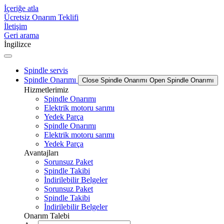
İçeriğe atla
Ücretsiz Onarım Teklifi
İletişim
Geri arama
İngilizce
Spindle servis
Spindle Onarımı
Close Spindle Onarımı
Open Spindle Onarımı
Hizmetlerimiz
Spindle Onarımı
Elektrik motoru sarımı
Yedek Parça
Spindle Onarımı
Elektrik motoru sarımı
Yedek Parça
Avantajları
Sorunsuz Paket
Spindle Takibi
İndirilebilir Belgeler
Sorunsuz Paket
Spindle Takibi
İndirilebilir Belgeler
Onarım Talebi