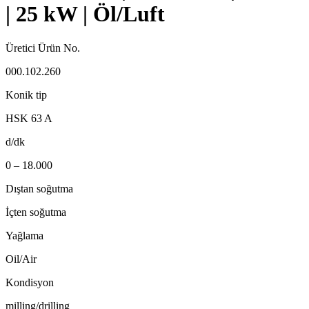
| 25 kW | Öl/Luft
Üretici Ürün No.
000.102.260
Konik tip
HSK 63 A
d/dk
0 – 18.000
Dıştan soğutma
İçten soğutma
Yağlama
Oil/Air
Kondisyon
milling/drilling