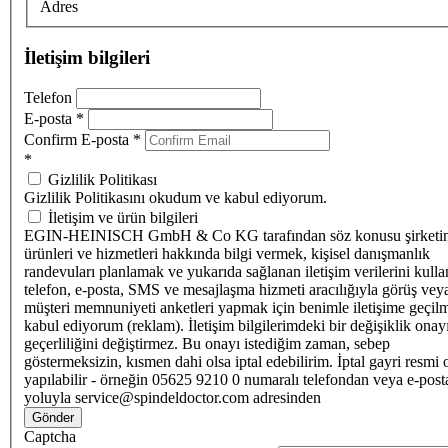
Adres
İletişim bilgileri
Telefon
E-posta
*
Confirm E-posta
*
*
Gizlilik Politikası
Gizlilik Politikasını okudum ve kabul ediyorum.
İletişim ve ürün bilgileri
EGIN-HEINISCH GmbH & Co KG tarafından söz konusu şirketi
ürünleri ve hizmetleri hakkında bilgi vermek, kişisel danışmanlık
randevuları planlamak ve yukarıda sağlanan iletişim verilerini kull
telefon, e-posta, SMS ve mesajlaşma hizmeti aracılığıyla görüş vey
müşteri memnuniyeti anketleri yapmak için benimle iletişime geçilm
kabul ediyorum (reklam). İletişim bilgilerimdeki bir değişiklik ona
geçerliliğini değiştirmez. Bu onayı istediğim zaman, sebep
göstermeksizin, kısmen dahi olsa iptal edebilirim. İptal gayri resmi 
yapılabilir - örneğin 05625 9210 0 numaralı telefondan veya e-post
yoluyla service@spindeldoctor.com adresinden
Gönder
Captcha