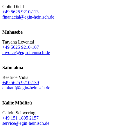
Colin Diehl
+49 5625 9210-113
finanacial@egin-heinisch.de
Muhasebe
Tatyana Levental
+49 5625 9210-107
invoice@egin-heinisch.de
Satın alma
Beatrice Vidis
+49 5625 9210-139
einkauf@egin-heinisch.de
Kalite Müdürü
Calvin Schwering
+49 151 1805 2157
service@egin-heinisch.de