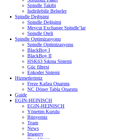
Spindle Takibi
İndirilebilir Belgeler
Spindle Değişimi
Spindle Değişimi
Mevcut Exchange Spindle’lar
Spindle Oteli
Spindle Optimizasyonu
Spindle Optimizasyonu
BlackBoy I
BlackBoy II
HSK63 Sıkma Sistemi
Güç filtresi
Enkoder Sistemi
Hizmetlerimiz
Freze Kafası Onarımı
NC Döner Tabla Onarımı
Guide
EGIN-HEINISCH
EGIN-HEINISCH
Yönetim Kurulu
Bünyemiz
Team
News
Imagery