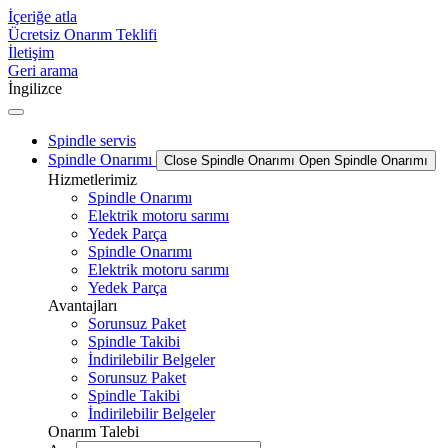
İçeriğe atla
Ücretsiz Onarım Teklifi
İletişim
Geri arama
İngilizce
Spindle servis
Spindle Onarımı
Close Spindle Onarımı
Open Spindle Onarımı
Hizmetlerimiz
Spindle Onarımı
Elektrik motoru sarımı
Yedek Parça
Spindle Onarımı
Elektrik motoru sarımı
Yedek Parça
Avantajları
Sorunsuz Paket
Spindle Takibi
İndirilebilir Belgeler
Sorunsuz Paket
Spindle Takibi
İndirilebilir Belgeler
Onarım Talebi