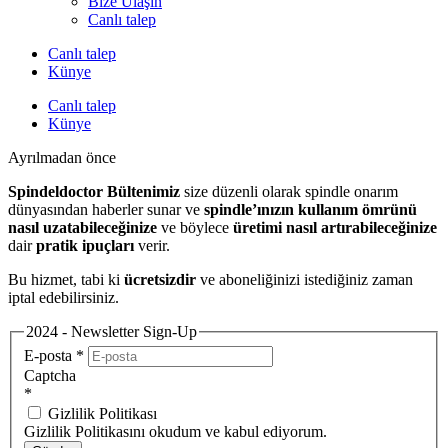
Bize Ulaşın
Canlı talep
Canlı talep
Künye
Canlı talep
Künye
Ayrılmadan önce
Spindeldoctor Bültenimiz
size düzenli olarak spindle onarım
dünyasından haberler sunar ve
spindle’ınızın kullanım ömrünü
nasıl uzatabileceğinize
ve böylece
üretimi nasıl artırabileceğinize
dair
pratik ipuçları
verir.
Bu hizmet, tabi ki
ücretsizdir
ve aboneliğinizi istediğiniz zaman
iptal edebilirsiniz.
2024 - Newsletter Sign-Up
E-posta
*
Captcha
*
Gizlilik Politikası
Gizlilik Politikasını okudum ve kabul ediyorum.