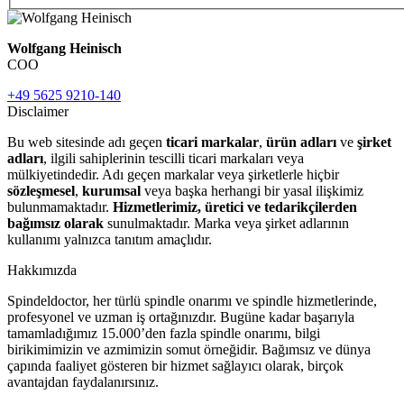
Wolfgang Heinisch
COO
+49 5625 9210-140
Disclaimer
Bu web sitesinde adı geçen
ticari markalar
,
ürün adları
ve
şirket
adları
, ilgili sahiplerinin tescilli ticari markaları veya
mülkiyetindedir. Adı geçen markalar veya şirketlerle hiçbir
sözleşmesel
,
kurumsal
veya başka herhangi bir yasal ilişkimiz
bulunmamaktadır.
Hizmetlerimiz, üretici ve tedarikçilerden
bağımsız olarak
sunulmaktadır. Marka veya şirket adlarının
kullanımı yalnızca tanıtım amaçlıdır.
Hakkımızda
Spindeldoctor, her türlü spindle onarımı ve spindle hizmetlerinde,
profesyonel ve uzman iş ortağınızdır. Bugüne kadar başarıyla
tamamladığımız 15.000’den fazla spindle onarımı, bilgi
birikimimizin ve azmimizin somut örneğidir. Bağımsız ve dünya
çapında faaliyet gösteren bir hizmet sağlayıcı olarak, birçok
avantajdan faydalanırsınız.