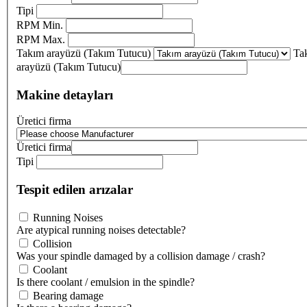
Tipi
RPM Min.
RPM Max.
Takım arayüzü (Takım Tutucu)
Ta
arayüzü (Takım Tutucu)
Makine detayları
Üretici firma
Üretici firma
Tipi
Tespit edilen arızalar
Running Noises
Are atypical running noises detectable?
Collision
Was your spindle damaged by a collision damage / crash?
Coolant
Is there coolant / emulsion in the spindle?
Bearing damage