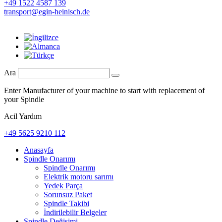
+49 1522 4587 139
transport@egin-heinisch.de
Ara
Enter Manufacturer of your machine to start with replacement of
your Spindle
Acil Yardım
+49 5625 9210 112
Anasayfa
Spindle Onarımı
Spindle Onarımı
Elektrik motoru sarımı
Yedek Parça
Sorunsuz Paket
Spindle Takibi
İndirilebilir Belgeler
Spindle Değişimi