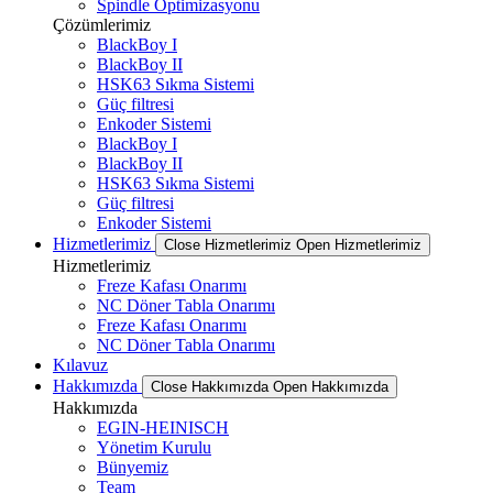
Spindle Optimizasyonu
Çözümlerimiz
BlackBoy I
BlackBoy II
HSK63 Sıkma Sistemi
Güç filtresi
Enkoder Sistemi
BlackBoy I
BlackBoy II
HSK63 Sıkma Sistemi
Güç filtresi
Enkoder Sistemi
Hizmetlerimiz
Close Hizmetlerimiz
Open Hizmetlerimiz
Hizmetlerimiz
Freze Kafası Onarımı
NC Döner Tabla Onarımı
Freze Kafası Onarımı
NC Döner Tabla Onarımı
Kılavuz
Hakkımızda
Close Hakkımızda
Open Hakkımızda
Hakkımızda
EGIN-HEINISCH
Yönetim Kurulu
Bünyemiz
Team