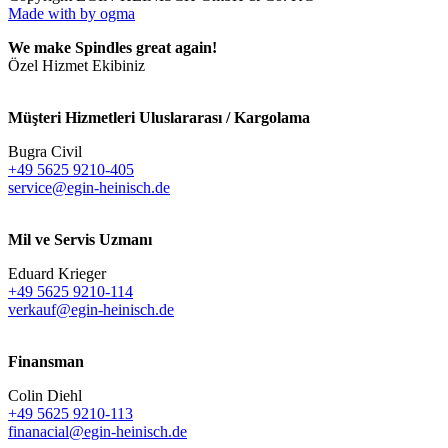
Made with
by ogma
We make Spindles great again!
Özel Hizmet Ekibiniz
Müşteri Hizmetleri Uluslararası / Kargolama
Bugra Civil
+49 5625 9210-405
service@egin-heinisch.de
Mil ve Servis Uzmanı
Eduard Krieger
+49 5625 9210-114
verkauf@egin-heinisch.de
Finansman
Colin Diehl
+49 5625 9210-113
finanacial@egin-heinisch.de