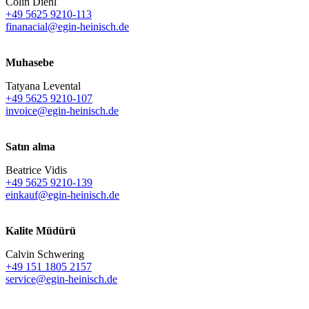
Colin Diehl
+49 5625 9210-113
finanacial@egin-heinisch.de
Muhasebe
Tatyana Levental
+49 5625 9210-107
invoice@egin-heinisch.de
Satın alma
Beatrice Vidis
+49 5625 9210-139
einkauf@egin-heinisch.de
Kalite Müdürü
Calvin Schwering
+49 151 1805 2157
service@egin-heinisch.de