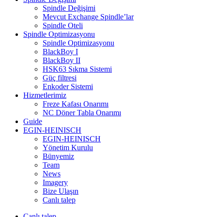
Spindle Değişimi
Mevcut Exchange Spindle’lar
Spindle Oteli
Spindle Optimizasyonu
Spindle Optimizasyonu
BlackBoy I
BlackBoy II
HSK63 Sıkma Sistemi
Güç filtresi
Enkoder Sistemi
Hizmetlerimiz
Freze Kafası Onarımı
NC Döner Tabla Onarımı
Guide
EGIN-HEINISCH
EGIN-HEINISCH
Yönetim Kurulu
Bünyemiz
Team
News
Imagery
Bize Ulaşın
Canlı talep
Canlı talep