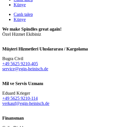
Künye
Canlı talep
Künye
We make Spindles great again!
Özel Hizmet Ekibiniz
Müşteri Hizmetleri Uluslararası / Kargolama
Bugra Civil
+49 5625 9210-405
service@egin-heinisch.de
Mil ve Servis Uzmanı
Eduard Krieger
+49 5625 9210-114
verkauf@egin-heinisch.de
Finansman