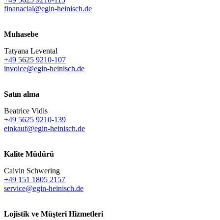
finanacial@egin-heinisch.de
Muhasebe
Tatyana Levental
+49 5625 9210-107
invoice@egin-heinisch.de
Satın alma
Beatrice Vidis
+49 5625 9210-139
einkauf@egin-heinisch.de
Kalite Müdürü
Calvin Schwering
+49 151 1805 2157
service@egin-heinisch.de
Lojistik ve
Müşteri Hizmetleri