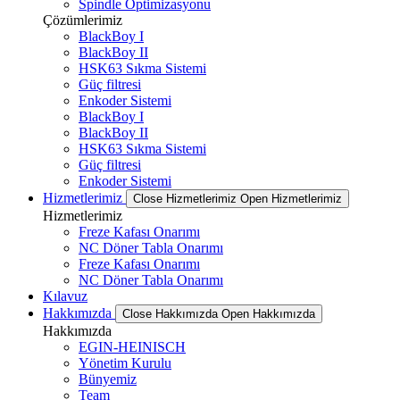
Spindle Optimizasyonu
Çözümlerimiz
BlackBoy I
BlackBoy II
HSK63 Sıkma Sistemi
Güç filtresi
Enkoder Sistemi
BlackBoy I
BlackBoy II
HSK63 Sıkma Sistemi
Güç filtresi
Enkoder Sistemi
Hizmetlerimiz
Close Hizmetlerimiz
Open Hizmetlerimiz
Hizmetlerimiz
Freze Kafası Onarımı
NC Döner Tabla Onarımı
Freze Kafası Onarımı
NC Döner Tabla Onarımı
Kılavuz
Hakkımızda
Close Hakkımızda
Open Hakkımızda
Hakkımızda
EGIN-HEINISCH
Yönetim Kurulu
Bünyemiz
Team