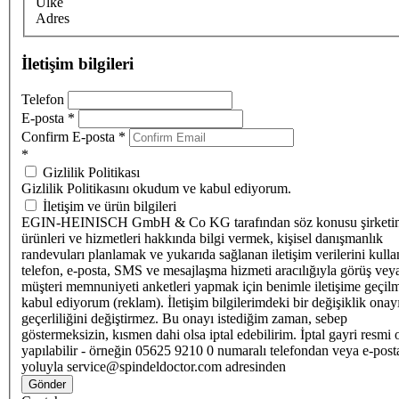
Ülke
Adres
İletişim bilgileri
Telefon
E-posta
*
Confirm E-posta
*
*
Gizlilik Politikası
Gizlilik Politikasını okudum ve kabul ediyorum.
İletişim ve ürün bilgileri
EGIN-HEINISCH GmbH & Co KG tarafından söz konusu şirketi
ürünleri ve hizmetleri hakkında bilgi vermek, kişisel danışmanlık
randevuları planlamak ve yukarıda sağlanan iletişim verilerini kull
telefon, e-posta, SMS ve mesajlaşma hizmeti aracılığıyla görüş vey
müşteri memnuniyeti anketleri yapmak için benimle iletişime geçilm
kabul ediyorum (reklam). İletişim bilgilerimdeki bir değişiklik ona
geçerliliğini değiştirmez. Bu onayı istediğim zaman, sebep
göstermeksizin, kısmen dahi olsa iptal edebilirim. İptal gayri resmi 
yapılabilir - örneğin 05625 9210 0 numaralı telefondan veya e-post
yoluyla service@spindeldoctor.com adresinden
Gönder