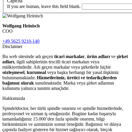
Captcha
If you are human, leave this field blank.
Wolfgang Heinisch
COO
+49 5625 9210-140
Disclaimer
Bu web sitesinde adı geçen
ticari markalar
,
ürün adları
ve
şirket
adları
, ilgili sahiplerinin tescilli ticari markaları veya
mülkiyetindedir. Adı geçen markalar veya şirketlerle hiçbir
sözleşmesel
,
kurumsal
veya başka herhangi bir yasal ilişkimiz
bulunmamaktadır.
Hizmetlerimiz, üretici ve tedarikçilerden
bağımsız olarak
sunulmaktadır. Marka veya şirket adlarının
kullanımı yalnızca tanıtım amaçlıdır.
Hakkımızda
Spindeldoctor, her türlü spindle onarımı ve spindle hizmetlerinde,
profesyonel ve uzman iş ortağınızdır. Bugüne kadar başarıyla
tamamladığımız 15.000’den fazla spindle onarımı, bilgi
birikimimizin ve azmimizin somut örneğidir. Bağımsız ve dünya
çapında faaliyet gösteren bir hizmet sağlayıcı olarak, birçok