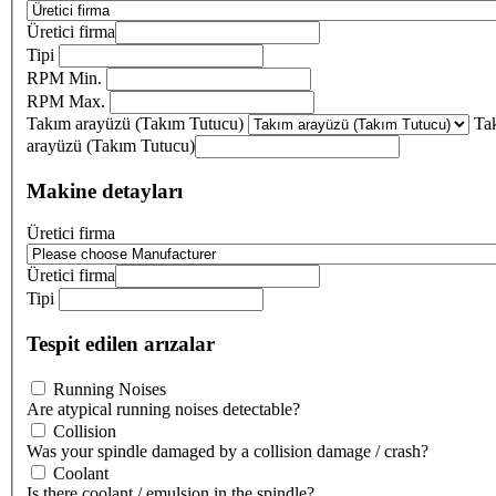
Üretici firma
Tipi
RPM Min.
RPM Max.
Takım arayüzü (Takım Tutucu)
Ta
arayüzü (Takım Tutucu)
Makine detayları
Üretici firma
Üretici firma
Tipi
Tespit edilen arızalar
Running Noises
Are atypical running noises detectable?
Collision
Was your spindle damaged by a collision damage / crash?
Coolant
Is there coolant / emulsion in the spindle?