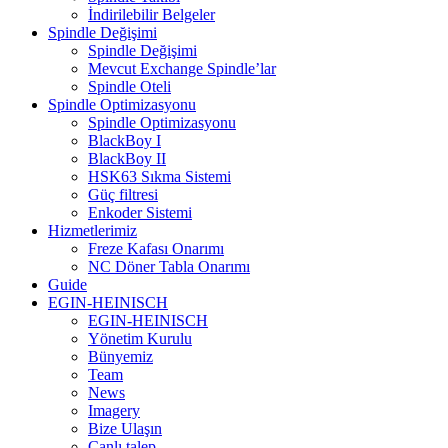
İndirilebilir Belgeler
Spindle Değişimi
Spindle Değişimi
Mevcut Exchange Spindle’lar
Spindle Oteli
Spindle Optimizasyonu
Spindle Optimizasyonu
BlackBoy I
BlackBoy II
HSK63 Sıkma Sistemi
Güç filtresi
Enkoder Sistemi
Hizmetlerimiz
Freze Kafası Onarımı
NC Döner Tabla Onarımı
Guide
EGIN-HEINISCH
EGIN-HEINISCH
Yönetim Kurulu
Bünyemiz
Team
News
Imagery
Bize Ulaşın
Canlı talep