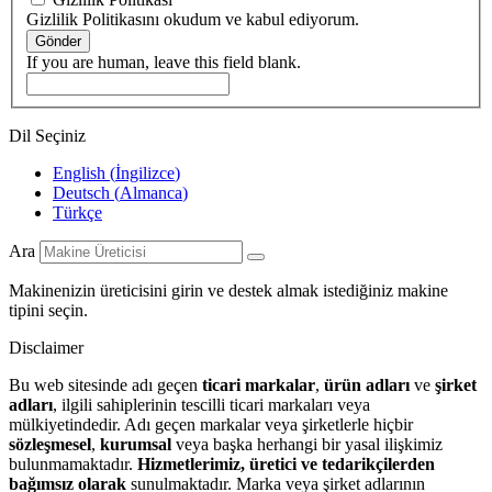
Gizlilik Politikasını okudum ve kabul ediyorum.
Gönder
If you are human, leave this field blank.
Dil Seçiniz
English
(
İngilizce
)
Deutsch
(
Almanca
)
Türkçe
Ara
Makinenizin üreticisini girin ve destek almak istediğiniz makine
tipini seçin.
Disclaimer
Bu web sitesinde adı geçen
ticari markalar
,
ürün adları
ve
şirket
adları
, ilgili sahiplerinin tescilli ticari markaları veya
mülkiyetindedir. Adı geçen markalar veya şirketlerle hiçbir
sözleşmesel
,
kurumsal
veya başka herhangi bir yasal ilişkimiz
bulunmamaktadır.
Hizmetlerimiz, üretici ve tedarikçilerden
bağımsız olarak
sunulmaktadır. Marka veya şirket adlarının