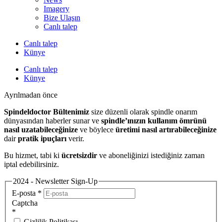
Imagery
Bize Ulaşın
Canlı talep
Canlı talep
Künye
Canlı talep
Künye
Ayrılmadan önce
Spindeldoctor Bültenimiz
size düzenli olarak spindle onarım
dünyasından haberler sunar ve
spindle’ınızın kullanım ömrünü
nasıl uzatabileceğinize
ve böylece
üretimi nasıl artırabileceğinize
dair
pratik ipuçları
verir.
Bu hizmet, tabi ki
ücretsizdir
ve aboneliğinizi istediğiniz zaman
iptal edebilirsiniz.
2024 - Newsletter Sign-Up
E-posta
*
Captcha
*
Gizlilik Politikası