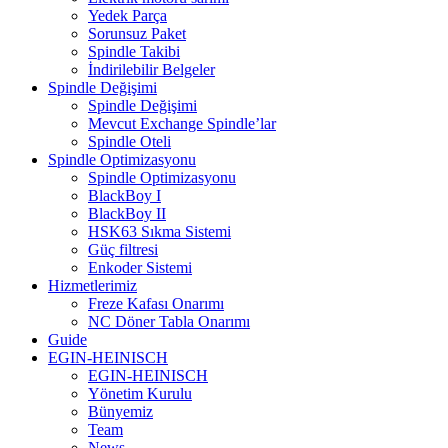
Yedek Parça
Sorunsuz Paket
Spindle Takibi
İndirilebilir Belgeler
Spindle Değişimi
Spindle Değişimi
Mevcut Exchange Spindle’lar
Spindle Oteli
Spindle Optimizasyonu
Spindle Optimizasyonu
BlackBoy I
BlackBoy II
HSK63 Sıkma Sistemi
Güç filtresi
Enkoder Sistemi
Hizmetlerimiz
Freze Kafası Onarımı
NC Döner Tabla Onarımı
Guide
EGIN-HEINISCH
EGIN-HEINISCH
Yönetim Kurulu
Bünyemiz
Team
News