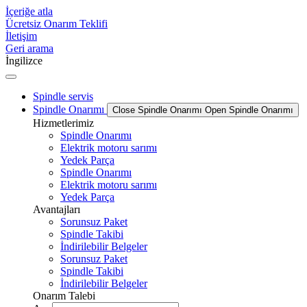
İçeriğe atla
Ücretsiz Onarım Teklifi
İletişim
Geri arama
İngilizce
Spindle servis
Spindle Onarımı
Close Spindle Onarımı
Open Spindle Onarımı
Hizmetlerimiz
Spindle Onarımı
Elektrik motoru sarımı
Yedek Parça
Spindle Onarımı
Elektrik motoru sarımı
Yedek Parça
Avantajları
Sorunsuz Paket
Spindle Takibi
İndirilebilir Belgeler
Sorunsuz Paket
Spindle Takibi
İndirilebilir Belgeler
Onarım Talebi