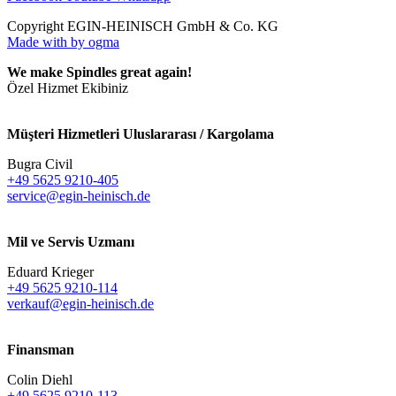
Copyright EGIN-HEINISCH GmbH & Co. KG
Made with
by ogma
We make Spindles great again!
Özel Hizmet Ekibiniz
Müşteri Hizmetleri Uluslararası / Kargolama
Bugra Civil
+49 5625 9210-405
service@egin-heinisch.de
Mil ve Servis Uzmanı
Eduard Krieger
+49 5625 9210-114
verkauf@egin-heinisch.de
Finansman
Colin Diehl
+49 5625 9210-113