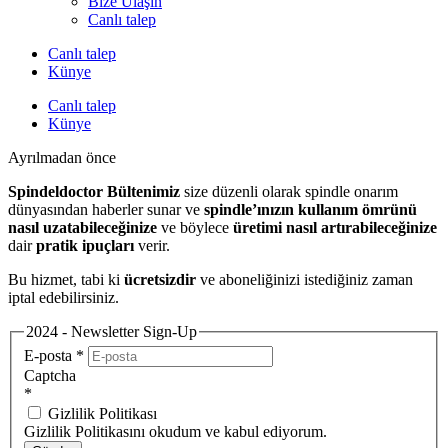
Bize Ulaşın
Canlı talep
Canlı talep
Künye
Canlı talep
Künye
Ayrılmadan önce
Spindeldoctor Bültenimiz
size düzenli olarak spindle onarım
dünyasından haberler sunar ve
spindle’ınızın kullanım ömrünü
nasıl uzatabileceğinize
ve böylece
üretimi nasıl artırabileceğinize
dair
pratik ipuçları
verir.
Bu hizmet, tabi ki
ücretsizdir
ve aboneliğinizi istediğiniz zaman
iptal edebilirsiniz.
2024 - Newsletter Sign-Up
E-posta
*
Captcha
*
Gizlilik Politikası
Gizlilik Politikasını okudum ve kabul ediyorum.