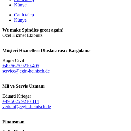
Künye
Canlı talep
Künye
We make Spindles great again!
Özel Hizmet Ekibiniz
Müşteri Hizmetleri Uluslararası / Kargolama
Bugra Civil
+49 5625 9210-405
service@egin-heinisch.de
Mil ve Servis Uzmanı
Eduard Krieger
+49 5625 9210-114
verkauf@egin-heinisch.de
Finansman