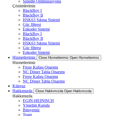
Spindle Optimizasyonu
Çözümlerimiz
BlackBoy I
BlackBoy II
HSK63 Sıkma Sistemi
Güç filtresi
Enkoder Sistemi
BlackBoy I
BlackBoy II
HSK63 Sıkma Sistemi
Güç filtresi
Enkoder Sistemi
Hizmetlerimiz
Close Hizmetlerimiz
Open Hizmetlerimiz
Hizmetlerimiz
Freze Kafası Onarımı
NC Döner Tabla Onarımı
Freze Kafası Onarımı
NC Döner Tabla Onarımı
Kılavuz
Hakkımızda
Close Hakkımızda
Open Hakkımızda
Hakkımızda
EGIN-HEINISCH
Yönetim Kurulu
Bünyemiz
Team