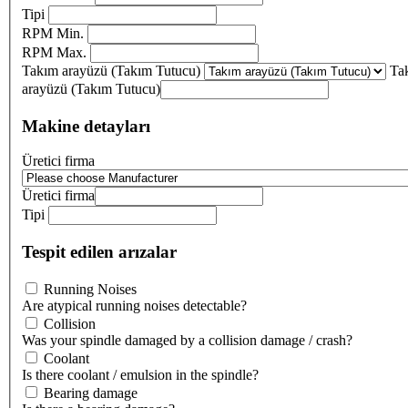
Tipi
RPM Min.
RPM Max.
Takım arayüzü (Takım Tutucu)
Ta
arayüzü (Takım Tutucu)
Makine detayları
Üretici firma
Üretici firma
Tipi
Tespit edilen arızalar
Running Noises
Are atypical running noises detectable?
Collision
Was your spindle damaged by a collision damage / crash?
Coolant
Is there coolant / emulsion in the spindle?
Bearing damage