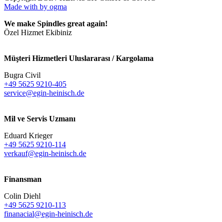
Made with
by ogma
We make Spindles great again!
Özel Hizmet Ekibiniz
Müşteri Hizmetleri Uluslararası / Kargolama
Bugra Civil
+49 5625 9210-405
service@egin-heinisch.de
Mil ve Servis Uzmanı
Eduard Krieger
+49 5625 9210-114
verkauf@egin-heinisch.de
Finansman
Colin Diehl
+49 5625 9210-113
finanacial@egin-heinisch.de