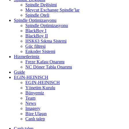
Spindle Değişimi
Mevcut Exchange Spindle’lar
Spindle Oteli
Spindle Optimizasyonu
Spindle Optimizasyonu
BlackBoy I
BlackBoy II
HSK63 Sıkma Sistemi
Güç filtresi
Enkoder Sistemi
Hizmetlerimiz
Freze Kafası Onarımı
NC Döner Tabla Onarımı
Guide
EGIN-HEINISCH
EGIN-HEINISCH
Yönetim Kurulu
Bünyemiz
Team
News
Imagery
Bize Ulaşın
Canlı talep
Canlı talep