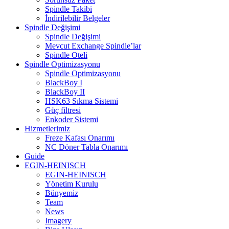
Spindle Takibi
İndirilebilir Belgeler
Spindle Değişimi
Spindle Değişimi
Mevcut Exchange Spindle’lar
Spindle Oteli
Spindle Optimizasyonu
Spindle Optimizasyonu
BlackBoy I
BlackBoy II
HSK63 Sıkma Sistemi
Güç filtresi
Enkoder Sistemi
Hizmetlerimiz
Freze Kafası Onarımı
NC Döner Tabla Onarımı
Guide
EGIN-HEINISCH
EGIN-HEINISCH
Yönetim Kurulu
Bünyemiz
Team
News
Imagery