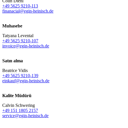
Colin Diehl
+49 5625 9210-113
finanacial@egin-heinisch.de
Muhasebe
Tatyana Levental
+49 5625 9210-107
invoice@egin-heinisch.de
Satın alma
Beatrice Vidis
+49 5625 9210-139
einkauf@egin-heinisch.de
Kalite Müdürü
Calvin Schwering
+49 151 1805 2157
service@egin-heinisch.de