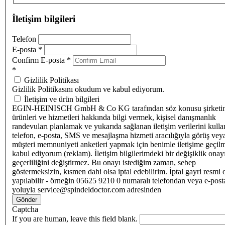
İletişim bilgileri
Telefon
E-posta
*
Confirm E-posta
*
*
Gizlilik Politikası
Gizlilik Politikasını okudum ve kabul ediyorum.
İletişim ve ürün bilgileri
EGIN-HEINISCH GmbH & Co KG tarafından söz konusu şirketi
ürünleri ve hizmetleri hakkında bilgi vermek, kişisel danışmanlık
randevuları planlamak ve yukarıda sağlanan iletişim verilerini kull
telefon, e-posta, SMS ve mesajlaşma hizmeti aracılığıyla görüş vey
müşteri memnuniyeti anketleri yapmak için benimle iletişime geçilm
kabul ediyorum (reklam). İletişim bilgilerimdeki bir değişiklik ona
geçerliliğini değiştirmez. Bu onayı istediğim zaman, sebep
göstermeksizin, kısmen dahi olsa iptal edebilirim. İptal gayri resmi 
yapılabilir - örneğin 05625 9210 0 numaralı telefondan veya e-post
yoluyla service@spindeldoctor.com adresinden
Gönder
Captcha
If you are human, leave this field blank.