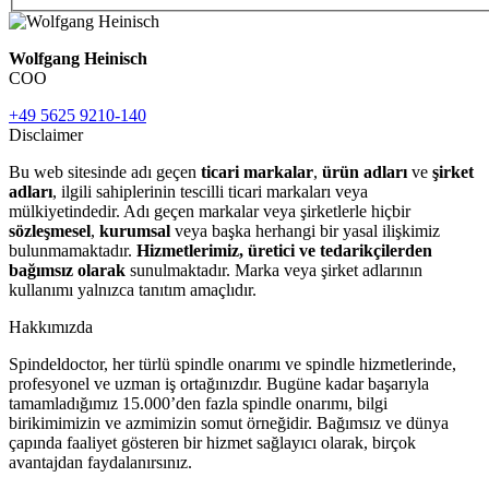
Wolfgang Heinisch
COO
+49 5625 9210-140
Disclaimer
Bu web sitesinde adı geçen
ticari markalar
,
ürün adları
ve
şirket
adları
, ilgili sahiplerinin tescilli ticari markaları veya
mülkiyetindedir. Adı geçen markalar veya şirketlerle hiçbir
sözleşmesel
,
kurumsal
veya başka herhangi bir yasal ilişkimiz
bulunmamaktadır.
Hizmetlerimiz, üretici ve tedarikçilerden
bağımsız olarak
sunulmaktadır. Marka veya şirket adlarının
kullanımı yalnızca tanıtım amaçlıdır.
Hakkımızda
Spindeldoctor, her türlü spindle onarımı ve spindle hizmetlerinde,
profesyonel ve uzman iş ortağınızdır. Bugüne kadar başarıyla
tamamladığımız 15.000’den fazla spindle onarımı, bilgi
birikimimizin ve azmimizin somut örneğidir. Bağımsız ve dünya
çapında faaliyet gösteren bir hizmet sağlayıcı olarak, birçok
avantajdan faydalanırsınız.