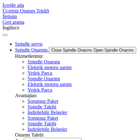
İçeriğe atla
Ücretsiz Onarım Teklifi
İletişim
Geri arama
İngilizce
Spindle servis
Spindle Onarımı
Close Spindle Onarımı
Open Spindle Onarımı
Hizmetlerimiz
Spindle Onarımı
Elektrik motoru sarımı
Yedek Parça
Spindle Onarımı
Elektrik motoru sarımı
Yedek Parça
Avantajları
Sorunsuz Paket
Spindle Takibi
İndirilebilir Belgeler
Sorunsuz Paket
Spindle Takibi
İndirilebilir Belgeler
Onarım Talebi