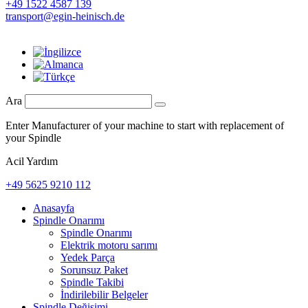
+49 1522 4587 139
transport@egin-heinisch.de
Ara
Enter Manufacturer of your machine to start with replacement of
your Spindle
Acil Yardım
+49 5625 9210 112
Anasayfa
Spindle Onarımı
Spindle Onarımı
Elektrik motoru sarımı
Yedek Parça
Sorunsuz Paket
Spindle Takibi
İndirilebilir Belgeler
Spindle Değişimi