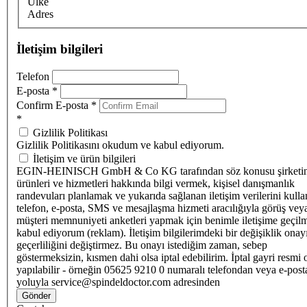
Ülke
Adres
İletişim bilgileri
Telefon
E-posta
*
Confirm E-posta
*
*
Gizlilik Politikası
Gizlilik Politikasını okudum ve kabul ediyorum.
İletişim ve ürün bilgileri
EGIN-HEINISCH GmbH & Co KG tarafından söz konusu şirketi
ürünleri ve hizmetleri hakkında bilgi vermek, kişisel danışmanlık
randevuları planlamak ve yukarıda sağlanan iletişim verilerini kull
telefon, e-posta, SMS ve mesajlaşma hizmeti aracılığıyla görüş vey
müşteri memnuniyeti anketleri yapmak için benimle iletişime geçilm
kabul ediyorum (reklam). İletişim bilgilerimdeki bir değişiklik ona
geçerliliğini değiştirmez. Bu onayı istediğim zaman, sebep
göstermeksizin, kısmen dahi olsa iptal edebilirim. İptal gayri resmi 
yapılabilir - örneğin 05625 9210 0 numaralı telefondan veya e-post
yoluyla service@spindeldoctor.com adresinden
Gönder