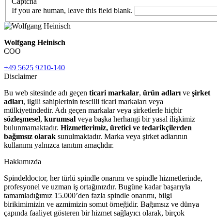
Captcha
If you are human, leave this field blank.
Wolfgang Heinisch
COO
+49 5625 9210-140
Disclaimer
Bu web sitesinde adı geçen
ticari markalar
,
ürün adları
ve
şirket
adları
, ilgili sahiplerinin tescilli ticari markaları veya
mülkiyetindedir. Adı geçen markalar veya şirketlerle hiçbir
sözleşmesel
,
kurumsal
veya başka herhangi bir yasal ilişkimiz
bulunmamaktadır.
Hizmetlerimiz, üretici ve tedarikçilerden
bağımsız olarak
sunulmaktadır. Marka veya şirket adlarının
kullanımı yalnızca tanıtım amaçlıdır.
Hakkımızda
Spindeldoctor, her türlü spindle onarımı ve spindle hizmetlerinde,
profesyonel ve uzman iş ortağınızdır. Bugüne kadar başarıyla
tamamladığımız 15.000’den fazla spindle onarımı, bilgi
birikimimizin ve azmimizin somut örneğidir. Bağımsız ve dünya
çapında faaliyet gösteren bir hizmet sağlayıcı olarak, birçok