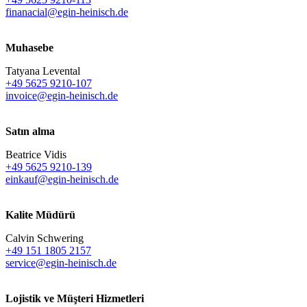
finanacial@egin-heinisch.de
Muhasebe
Tatyana Levental
+49 5625 9210-107
invoice@egin-heinisch.de
Satın alma
Beatrice Vidis
+49 5625 9210-139
einkauf@egin-heinisch.de
Kalite Müdürü
Calvin Schwering
+49 151 1805 2157
service@egin-heinisch.de
Lojistik ve
Müşteri Hizmetleri