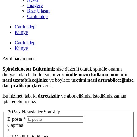
Imagery
Bize Ulaşın
Canlı talep
Canlı talep
Künye
Canlı talep
Künye
Ayrılmadan önce
Spindeldoctor Bültenimiz
size düzenli olarak spindle onarım
dünyasından haberler sunar ve
spindle’ınızın kullanım ömrünü
nasıl uzatabileceğinize
ve böylece
üretimi nasıl artırabileceğinize
dair
pratik ipuçları
verir.
Bu hizmet, tabi ki
ücretsizdir
ve aboneliğinizi istediğiniz zaman
iptal edebilirsiniz.
2024 - Newsletter Sign-Up
E-posta
*
Captcha
*
Gizlilik Politikası