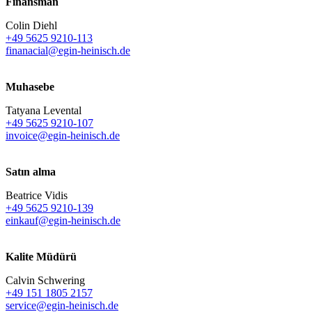
Finansman
Colin Diehl
+49 5625 9210-113
finanacial@egin-heinisch.de
Muhasebe
Tatyana Levental
+49 5625 9210-107
invoice@egin-heinisch.de
Satın alma
Beatrice Vidis
+49 5625 9210-139
einkauf@egin-heinisch.de
Kalite Müdürü
Calvin Schwering
+49 151 1805 2157
service@egin-heinisch.de