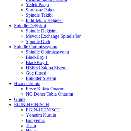
Yedek Parça
Sorunsuz Paket
Spindle Takibi
İndirilebilir Belgeler
Spindle Değişimi
Spindle Değişimi
Mevcut Exchange Spindle’lar
Spindle Oteli
Spindle Optimizasyonu
Spindle Optimizasyonu
BlackBoy I
BlackBoy II
HSK63 Sıkma Sistemi
Güç filtresi
Enkoder Sistemi
Hizmetlerimiz
Freze Kafası Onarımı
NC Döner Tabla Onarımı
Guide
EGIN-HEINISCH
EGIN-HEINISCH
Yönetim Kurulu
Bünyemiz
Team
News