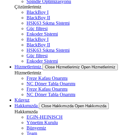
Spindle Optimizasyonu
Çözümlerimiz
BlackBoy I
BlackBoy II
HSK63 Sıkma Sistemi
Güç filtresi
Enkoder Sistemi
BlackBoy I
BlackBoy II
HSK63 Sıkma Sistemi
Güç filtresi
Enkoder Sistemi
Hizmetlerimiz
Close Hizmetlerimiz
Open Hizmetlerimiz
Hizmetlerimiz
Freze Kafası Onarımı
NC Döner Tabla Onarımı
Freze Kafası Onarımı
NC Döner Tabla Onarımı
Kılavuz
Hakkımızda
Close Hakkımızda
Open Hakkımızda
Hakkımızda
EGIN-HEINISCH
Yönetim Kurulu
Bünyemiz
Team