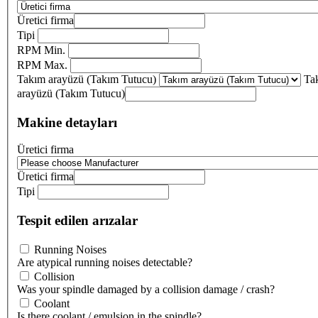
Üretici firma
Tipi
RPM Min.
RPM Max.
Takım arayüzü (Takım Tutucu)
Ta
arayüzü (Takım Tutucu)
Makine detayları
Üretici firma
Üretici firma
Tipi
Tespit edilen arızalar
Running Noises
Are atypical running noises detectable?
Collision
Was your spindle damaged by a collision damage / crash?
Coolant
Is there coolant / emulsion in the spindle?