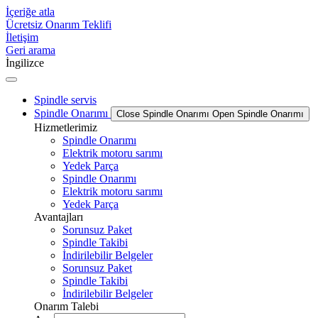
İçeriğe atla
Ücretsiz Onarım Teklifi
İletişim
Geri arama
İngilizce
Spindle servis
Spindle Onarımı
Close Spindle Onarımı
Open Spindle Onarımı
Hizmetlerimiz
Spindle Onarımı
Elektrik motoru sarımı
Yedek Parça
Spindle Onarımı
Elektrik motoru sarımı
Yedek Parça
Avantajları
Sorunsuz Paket
Spindle Takibi
İndirilebilir Belgeler
Sorunsuz Paket
Spindle Takibi
İndirilebilir Belgeler
Onarım Talebi