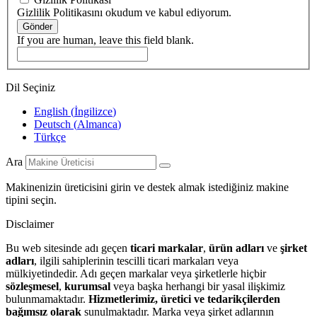
Gizlilik Politikasını okudum ve kabul ediyorum.
Gönder
If you are human, leave this field blank.
Dil Seçiniz
English
(
İngilizce
)
Deutsch
(
Almanca
)
Türkçe
Ara
Makinenizin üreticisini girin ve destek almak istediğiniz makine
tipini seçin.
Disclaimer
Bu web sitesinde adı geçen
ticari markalar
,
ürün adları
ve
şirket
adları
, ilgili sahiplerinin tescilli ticari markaları veya
mülkiyetindedir. Adı geçen markalar veya şirketlerle hiçbir
sözleşmesel
,
kurumsal
veya başka herhangi bir yasal ilişkimiz
bulunmamaktadır.
Hizmetlerimiz, üretici ve tedarikçilerden
bağımsız olarak
sunulmaktadır. Marka veya şirket adlarının