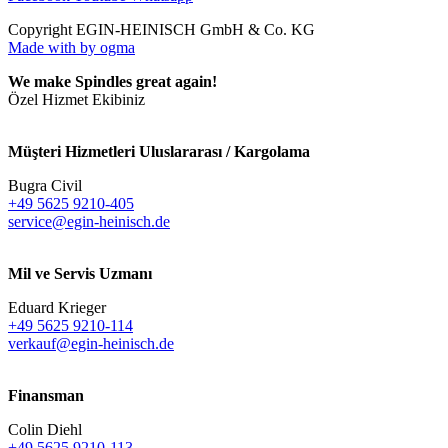
Copyright EGIN-HEINISCH GmbH & Co. KG
Made with
by ogma
We make Spindles great again!
Özel Hizmet Ekibiniz
Müşteri Hizmetleri Uluslararası / Kargolama
Bugra Civil
+49 5625 9210-405
service@egin-heinisch.de
Mil ve Servis Uzmanı
Eduard Krieger
+49 5625 9210-114
verkauf@egin-heinisch.de
Finansman
Colin Diehl
+49 5625 9210-113