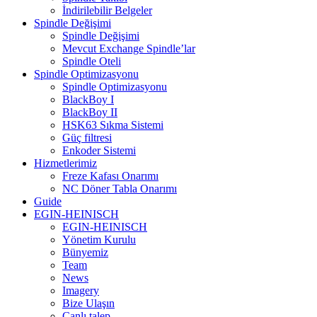
İndirilebilir Belgeler
Spindle Değişimi
Spindle Değişimi
Mevcut Exchange Spindle’lar
Spindle Oteli
Spindle Optimizasyonu
Spindle Optimizasyonu
BlackBoy I
BlackBoy II
HSK63 Sıkma Sistemi
Güç filtresi
Enkoder Sistemi
Hizmetlerimiz
Freze Kafası Onarımı
NC Döner Tabla Onarımı
Guide
EGIN-HEINISCH
EGIN-HEINISCH
Yönetim Kurulu
Bünyemiz
Team
News
Imagery
Bize Ulaşın
Canlı talep