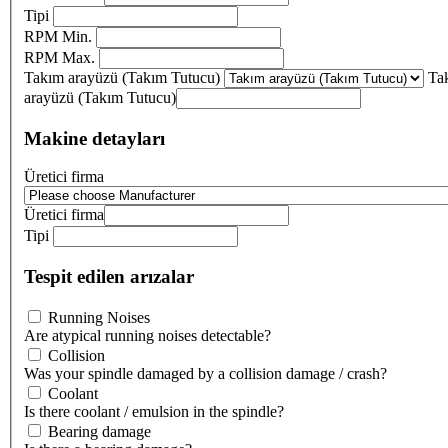
Tipi
RPM Min.
RPM Max.
Takım arayüzü (Takım Tutucu)
Ta
arayüzü (Takım Tutucu)
Makine detayları
Üretici firma
Üretici firma
Tipi
Tespit edilen arızalar
Running Noises
Are atypical running noises detectable?
Collision
Was your spindle damaged by a collision damage / crash?
Coolant
Is there coolant / emulsion in the spindle?
Bearing damage