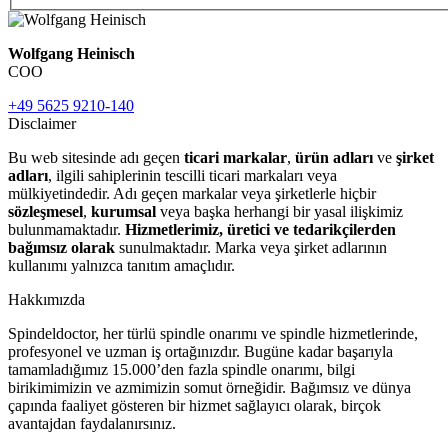
Wolfgang Heinisch
COO
+49 5625 9210-140
Disclaimer
Bu web sitesinde adı geçen
ticari markalar
,
ürün adları
ve
şirket
adları
, ilgili sahiplerinin tescilli ticari markaları veya
mülkiyetindedir. Adı geçen markalar veya şirketlerle hiçbir
sözleşmesel
,
kurumsal
veya başka herhangi bir yasal ilişkimiz
bulunmamaktadır.
Hizmetlerimiz, üretici ve tedarikçilerden
bağımsız olarak
sunulmaktadır. Marka veya şirket adlarının
kullanımı yalnızca tanıtım amaçlıdır.
Hakkımızda
Spindeldoctor, her türlü spindle onarımı ve spindle hizmetlerinde,
profesyonel ve uzman iş ortağınızdır. Bugüne kadar başarıyla
tamamladığımız 15.000’den fazla spindle onarımı, bilgi
birikimimizin ve azmimizin somut örneğidir. Bağımsız ve dünya
çapında faaliyet gösteren bir hizmet sağlayıcı olarak, birçok
avantajdan faydalanırsınız.