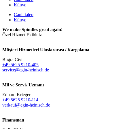
Künye
Canlı talep
Künye
We make Spindles great again!
Özel Hizmet Ekibiniz
Müşteri Hizmetleri Uluslararası / Kargolama
Bugra Civil
+49 5625 9210-405
service@egin-heinisch.de
Mil ve Servis Uzmanı
Eduard Krieger
+49 5625 9210-114
verkauf@egin-heinisch.de
Finansman