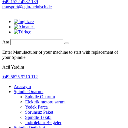
+49 1522 4587 139
transport@egin-heinisch.de
Ara
Enter Manufacturer of your machine to start with replacement of
your Spindle
Acil Yardım
+49 5625 9210 112
Anasayfa
Spindle Onarımı
Spindle Onarımı
Elektrik motoru sarımı
Yedek Parça
Sorunsuz Paket
Spindle Takibi
İndirilebilir Belgeler
Spindle Değişimi