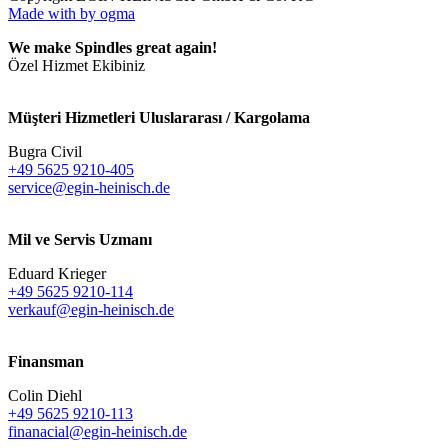
Made with
by ogma
We make Spindles great again!
Özel Hizmet Ekibiniz
Müşteri Hizmetleri Uluslararası / Kargolama
Bugra Civil
+49 5625 9210-405
service@egin-heinisch.de
Mil ve Servis Uzmanı
Eduard Krieger
+49 5625 9210-114
verkauf@egin-heinisch.de
Finansman
Colin Diehl
+49 5625 9210-113
finanacial@egin-heinisch.de