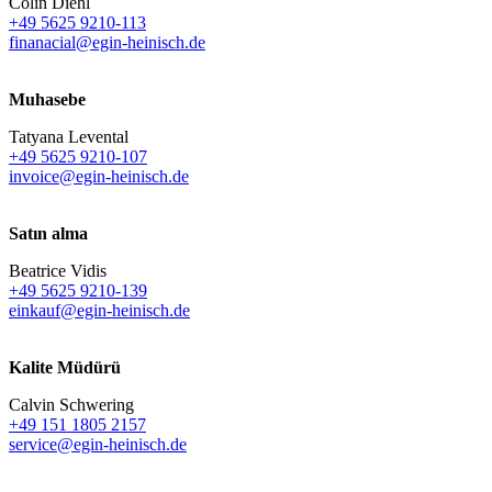
Colin Diehl
+49 5625 9210-113
finanacial@egin-heinisch.de
Muhasebe
Tatyana Levental
+49 5625 9210-107
invoice@egin-heinisch.de
Satın alma
Beatrice Vidis
+49 5625 9210-139
einkauf@egin-heinisch.de
Kalite Müdürü
Calvin Schwering
+49 151 1805 2157
service@egin-heinisch.de