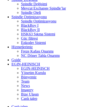
Spindle Değişimi
Mevcut Exchange Spindle’lar
Spindle Oteli
Spindle Optimizasyonu
Spindle Optimizasyonu
BlackBoy I
BlackBoy II
HSK63 Sıkma Sistemi
Güç filtresi
Enkoder Sistemi
Hizmetlerimiz
Freze Kafası Onarımı
NC Döner Tabla Onarımı
Guide
EGIN-HEINISCH
EGIN-HEINISCH
Yönetim Kurulu
Bünyemiz
Team
News
Imagery
Bize Ulaşın
Canlı talep
Canlı talep