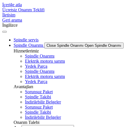
İçeriğe atla
Ücretsiz Onarım Teklifi
İletişim
Geri arama
İngilizce
Spindle servis
Spindle Onarımı
Close Spindle Onarımı
Open Spindle Onarımı
Hizmetlerimiz
Spindle Onarımı
Elektrik motoru sarımı
Yedek Parça
Spindle Onarımı
Elektrik motoru sarımı
Yedek Parça
Avantajları
Sorunsuz Paket
Spindle Takibi
İndirilebilir Belgeler
Sorunsuz Paket
Spindle Takibi
İndirilebilir Belgeler
Onarım Talebi