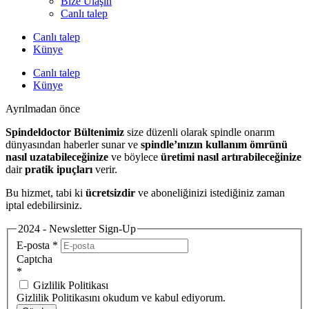
Bize Ulaşın
Canlı talep
Canlı talep
Künye
Canlı talep
Künye
Ayrılmadan önce
Spindeldoctor Bültenimiz
size düzenli olarak spindle onarım
dünyasından haberler sunar ve
spindle’ınızın kullanım ömrünü
nasıl uzatabileceğinize
ve böylece
üretimi nasıl artırabileceğinize
dair
pratik ipuçları
verir.
Bu hizmet, tabi ki
ücretsizdir
ve aboneliğinizi istediğiniz zaman
iptal edebilirsiniz.
2024 - Newsletter Sign-Up
E-posta
*
Captcha
*
Gizlilik Politikası
Gizlilik Politikasını okudum ve kabul ediyorum.