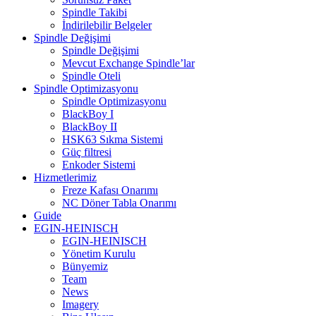
Spindle Takibi
İndirilebilir Belgeler
Spindle Değişimi
Spindle Değişimi
Mevcut Exchange Spindle’lar
Spindle Oteli
Spindle Optimizasyonu
Spindle Optimizasyonu
BlackBoy I
BlackBoy II
HSK63 Sıkma Sistemi
Güç filtresi
Enkoder Sistemi
Hizmetlerimiz
Freze Kafası Onarımı
NC Döner Tabla Onarımı
Guide
EGIN-HEINISCH
EGIN-HEINISCH
Yönetim Kurulu
Bünyemiz
Team
News
Imagery