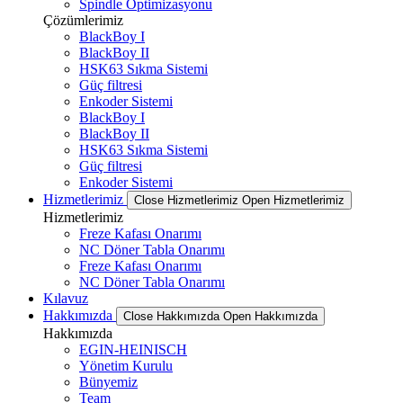
Spindle Optimizasyonu
Çözümlerimiz
BlackBoy I
BlackBoy II
HSK63 Sıkma Sistemi
Güç filtresi
Enkoder Sistemi
BlackBoy I
BlackBoy II
HSK63 Sıkma Sistemi
Güç filtresi
Enkoder Sistemi
Hizmetlerimiz
Close Hizmetlerimiz
Open Hizmetlerimiz
Hizmetlerimiz
Freze Kafası Onarımı
NC Döner Tabla Onarımı
Freze Kafası Onarımı
NC Döner Tabla Onarımı
Kılavuz
Hakkımızda
Close Hakkımızda
Open Hakkımızda
Hakkımızda
EGIN-HEINISCH
Yönetim Kurulu
Bünyemiz
Team