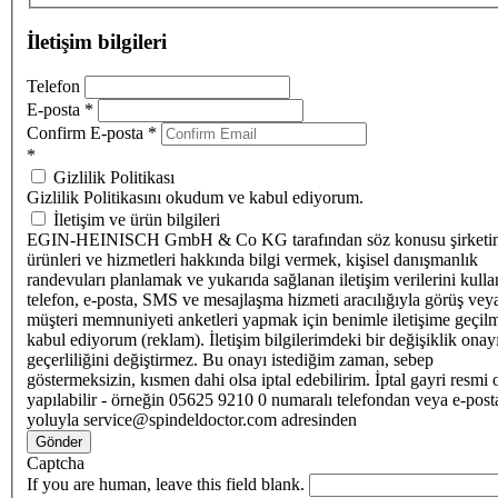
İletişim bilgileri
Telefon
E-posta
*
Confirm E-posta
*
*
Gizlilik Politikası
Gizlilik Politikasını okudum ve kabul ediyorum.
İletişim ve ürün bilgileri
EGIN-HEINISCH GmbH & Co KG tarafından söz konusu şirketi
ürünleri ve hizmetleri hakkında bilgi vermek, kişisel danışmanlık
randevuları planlamak ve yukarıda sağlanan iletişim verilerini kull
telefon, e-posta, SMS ve mesajlaşma hizmeti aracılığıyla görüş vey
müşteri memnuniyeti anketleri yapmak için benimle iletişime geçilm
kabul ediyorum (reklam). İletişim bilgilerimdeki bir değişiklik ona
geçerliliğini değiştirmez. Bu onayı istediğim zaman, sebep
göstermeksizin, kısmen dahi olsa iptal edebilirim. İptal gayri resmi 
yapılabilir - örneğin 05625 9210 0 numaralı telefondan veya e-post
yoluyla service@spindeldoctor.com adresinden
Gönder
Captcha
If you are human, leave this field blank.