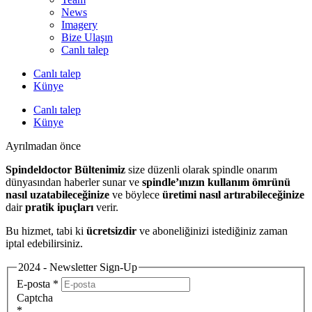
News
Imagery
Bize Ulaşın
Canlı talep
Canlı talep
Künye
Canlı talep
Künye
Ayrılmadan önce
Spindeldoctor Bültenimiz
size düzenli olarak spindle onarım
dünyasından haberler sunar ve
spindle’ınızın kullanım ömrünü
nasıl uzatabileceğinize
ve böylece
üretimi nasıl artırabileceğinize
dair
pratik ipuçları
verir.
Bu hizmet, tabi ki
ücretsizdir
ve aboneliğinizi istediğiniz zaman
iptal edebilirsiniz.
2024 - Newsletter Sign-Up
E-posta
*
Captcha
*