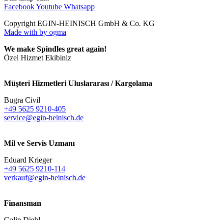
Facebook
Youtube
Whatsapp
Copyright EGIN-HEINISCH GmbH & Co. KG
Made with
by ogma
We make Spindles great again!
Özel Hizmet Ekibiniz
Müşteri Hizmetleri Uluslararası / Kargolama
Bugra Civil
+49 5625 9210-405
service@egin-heinisch.de
Mil ve Servis Uzmanı
Eduard Krieger
+49 5625 9210-114
verkauf@egin-heinisch.de
Finansman
Colin Diehl