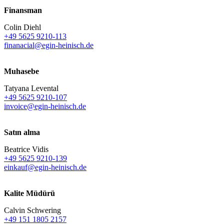
Finansman
Colin Diehl
+49 5625 9210-113
finanacial@egin-heinisch.de
Muhasebe
Tatyana Levental
+49 5625 9210-107
invoice@egin-heinisch.de
Satın alma
Beatrice Vidis
+49 5625 9210-139
einkauf@egin-heinisch.de
Kalite Müdürü
Calvin Schwering
+49 151 1805 2157