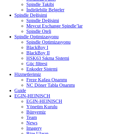
Spindle Takibi
İndirilebilir Belgeler
Spindle Değişimi
Spindle Değişimi
Mevcut Exchange Spindle’lar
Spindle Oteli
Spindle Optimizasyonu
Spindle Optimizasyonu
BlackBoy I
BlackBoy II
HSK63 Sıkma Sistemi
Güç filtresi
Enkoder Sistemi
Hizmetlerimiz
Freze Kafası Onarımı
NC Döner Tabla Onarımı
Guide
EGIN-HEINISCH
EGIN-HEINISCH
Yönetim Kurulu
Bünyemiz
Team
News
Imagery
Bize Ulaşın