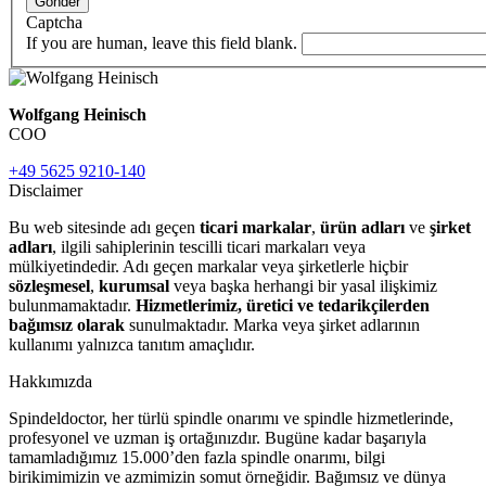
Gönder
Captcha
If you are human, leave this field blank.
Wolfgang Heinisch
COO
+49 5625 9210-140
Disclaimer
Bu web sitesinde adı geçen
ticari markalar
,
ürün adları
ve
şirket
adları
, ilgili sahiplerinin tescilli ticari markaları veya
mülkiyetindedir. Adı geçen markalar veya şirketlerle hiçbir
sözleşmesel
,
kurumsal
veya başka herhangi bir yasal ilişkimiz
bulunmamaktadır.
Hizmetlerimiz, üretici ve tedarikçilerden
bağımsız olarak
sunulmaktadır. Marka veya şirket adlarının
kullanımı yalnızca tanıtım amaçlıdır.
Hakkımızda
Spindeldoctor, her türlü spindle onarımı ve spindle hizmetlerinde,
profesyonel ve uzman iş ortağınızdır. Bugüne kadar başarıyla
tamamladığımız 15.000’den fazla spindle onarımı, bilgi
birikimimizin ve azmimizin somut örneğidir. Bağımsız ve dünya