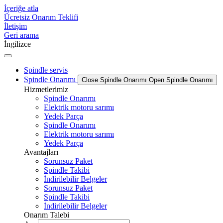
İçeriğe atla
Ücretsiz Onarım Teklifi
İletişim
Geri arama
İngilizce
Spindle servis
Spindle Onarımı
Close Spindle Onarımı
Open Spindle Onarımı
Hizmetlerimiz
Spindle Onarımı
Elektrik motoru sarımı
Yedek Parça
Spindle Onarımı
Elektrik motoru sarımı
Yedek Parça
Avantajları
Sorunsuz Paket
Spindle Takibi
İndirilebilir Belgeler
Sorunsuz Paket
Spindle Takibi
İndirilebilir Belgeler
Onarım Talebi