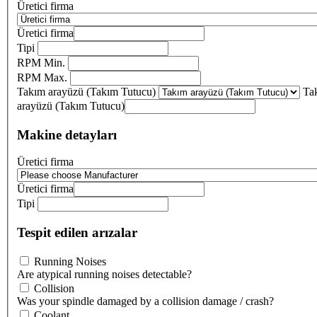
Üretici firma
Üretici firma
Tipi
RPM Min.
RPM Max.
Takım arayüzü (Takım Tutucu)
Ta
arayüzü (Takım Tutucu)
Makine detayları
Üretici firma
Üretici firma
Tipi
Tespit edilen arızalar
Running Noises
Are atypical running noises detectable?
Collision
Was your spindle damaged by a collision damage / crash?
Coolant