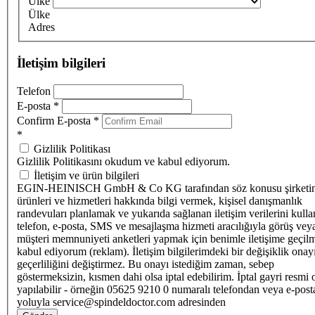
Ülke
Ülke
Adres
İletişim bilgileri
Telefon
E-posta
*
Confirm E-posta
*
*
Gizlilik Politikası
Gizlilik Politikasını okudum ve kabul ediyorum.
İletişim ve ürün bilgileri
EGIN-HEINISCH GmbH & Co KG tarafından söz konusu şirketi
ürünleri ve hizmetleri hakkında bilgi vermek, kişisel danışmanlık
randevuları planlamak ve yukarıda sağlanan iletişim verilerini kull
telefon, e-posta, SMS ve mesajlaşma hizmeti aracılığıyla görüş vey
müşteri memnuniyeti anketleri yapmak için benimle iletişime geçilm
kabul ediyorum (reklam). İletişim bilgilerimdeki bir değişiklik ona
geçerliliğini değiştirmez. Bu onayı istediğim zaman, sebep
göstermeksizin, kısmen dahi olsa iptal edebilirim. İptal gayri resmi 
yapılabilir - örneğin 05625 9210 0 numaralı telefondan veya e-post
yoluyla service@spindeldoctor.com adresinden