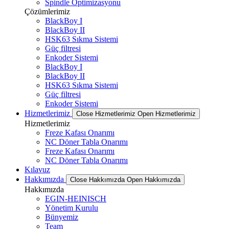
Spindle Optimizasyonu
Çözümlerimiz
BlackBoy I
BlackBoy II
HSK63 Sıkma Sistemi
Güç filtresi
Enkoder Sistemi
BlackBoy I
BlackBoy II
HSK63 Sıkma Sistemi
Güç filtresi
Enkoder Sistemi
Hizmetlerimiz
Close Hizmetlerimiz
Open Hizmetlerimiz
Hizmetlerimiz
Freze Kafası Onarımı
NC Döner Tabla Onarımı
Freze Kafası Onarımı
NC Döner Tabla Onarımı
Kılavuz
Hakkımızda
Close Hakkımızda
Open Hakkımızda
Hakkımızda
EGIN-HEINISCH
Yönetim Kurulu
Bünyemiz
Team