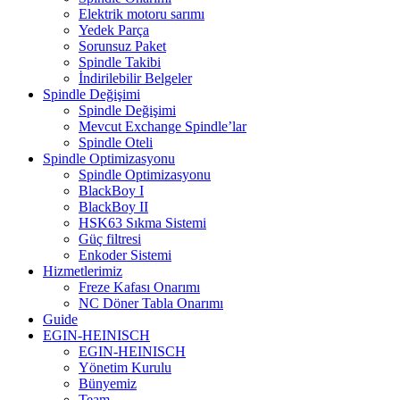
Elektrik motoru sarımı
Yedek Parça
Sorunsuz Paket
Spindle Takibi
İndirilebilir Belgeler
Spindle Değişimi
Spindle Değişimi
Mevcut Exchange Spindle’lar
Spindle Oteli
Spindle Optimizasyonu
Spindle Optimizasyonu
BlackBoy I
BlackBoy II
HSK63 Sıkma Sistemi
Güç filtresi
Enkoder Sistemi
Hizmetlerimiz
Freze Kafası Onarımı
NC Döner Tabla Onarımı
Guide
EGIN-HEINISCH
EGIN-HEINISCH
Yönetim Kurulu
Bünyemiz
Team