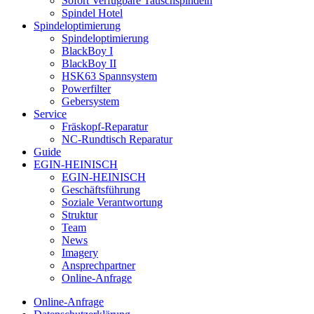
Sofort Verfügbare Tauschspindeln
Spindel Hotel
Spindeloptimierung
Spindeloptimierung
BlackBoy I
BlackBoy II
HSK63 Spannsystem
Powerfilter
Gebersystem
Service
Fräskopf-Reparatur
NC-Rundtisch Reparatur
Guide
EGIN-HEINISCH
EGIN-HEINISCH
Geschäftsführung
Soziale Verantwortung
Struktur
Team
News
Imagery
Ansprechpartner
Online-Anfrage
Online-Anfrage