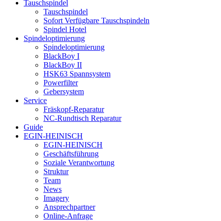
Tauschspindel
Tauschspindel
Sofort Verfügbare Tauschspindeln
Spindel Hotel
Spindeloptimierung
Spindeloptimierung
BlackBoy I
BlackBoy II
HSK63 Spannsystem
Powerfilter
Gebersystem
Service
Fräskopf-Reparatur
NC-Rundtisch Reparatur
Guide
EGIN-HEINISCH
EGIN-HEINISCH
Geschäftsführung
Soziale Verantwortung
Struktur
Team
News
Imagery
Ansprechpartner
Online-Anfrage