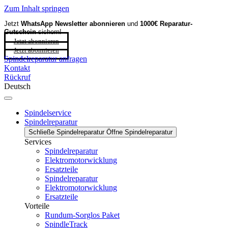
Zum Inhalt springen
Jetzt
WhatsApp Newsletter
abonnieren
und
1000€ Reparatur-
Gutschein
sichern!
Jetzt abonnieren
Jetzt abonnieren
Spindelreparatur anfragen
Kontakt
Rückruf
Deutsch
Spindelservice
Spindelreparatur
Schließe Spindelreparatur
Öffne Spindelreparatur
Services
Spindelreparatur
Elektromotorwicklung
Ersatzteile
Spindelreparatur
Elektromotorwicklung
Ersatzteile
Vorteile
Rundum-Sorglos Paket
SpindleTrack