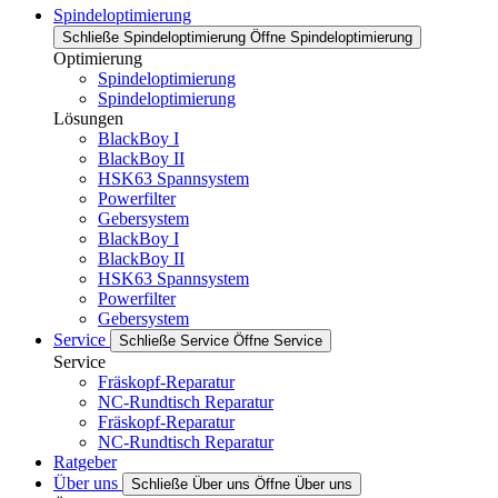
Spindeloptimierung
Schließe Spindeloptimierung
Öffne Spindeloptimierung
Optimierung
Spindeloptimierung
Spindeloptimierung
Lösungen
BlackBoy I
BlackBoy II
HSK63 Spannsystem
Powerfilter
Gebersystem
BlackBoy I
BlackBoy II
HSK63 Spannsystem
Powerfilter
Gebersystem
Service
Schließe Service
Öffne Service
Service
Fräskopf-Reparatur
NC-Rundtisch Reparatur
Fräskopf-Reparatur
NC-Rundtisch Reparatur
Ratgeber
Über uns
Schließe Über uns
Öffne Über uns