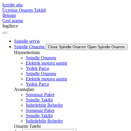
İçeriğe atla
Ücretsiz Onarım Teklifi
İletişim
Geri arama
İngilizce
Spindle servis
Spindle Onarımı
Close Spindle Onarımı
Open Spindle Onarımı
Hizmetlerimiz
Spindle Onarımı
Elektrik motoru sarımı
Yedek Parça
Spindle Onarımı
Elektrik motoru sarımı
Yedek Parça
Avantajları
Sorunsuz Paket
Spindle Takibi
İndirilebilir Belgeler
Sorunsuz Paket
Spindle Takibi
İndirilebilir Belgeler
Onarım Talebi