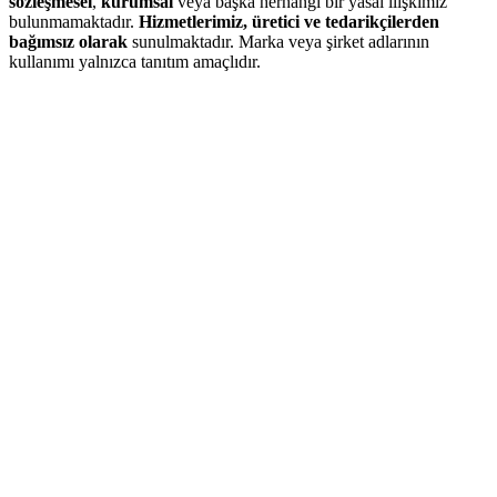
sözleşmesel
,
kurumsal
veya başka herhangi bir yasal ilişkimiz
bulunmamaktadır.
Hizmetlerimiz, üretici ve tedarikçilerden
bağımsız olarak
sunulmaktadır. Marka veya şirket adlarının
kullanımı yalnızca tanıtım amaçlıdır.