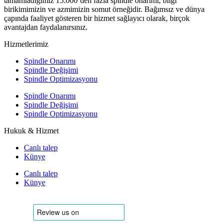
tamamladığımız 15.000’den fazla spindle onarımı, bilgi
birikimimizin ve azmimizin somut örneğidir. Bağımsız ve dünya
çapında faaliyet gösteren bir hizmet sağlayıcı olarak, birçok
avantajdan faydalanırsınız.
Hizmetlerimiz
Spindle Onarımı
Spindle Değişimi
Spindle Optimizasyonu
Spindle Onarımı
Spindle Değişimi
Spindle Optimizasyonu
Hukuk & Hizmet
Canlı talep
Künye
Canlı talep
Künye