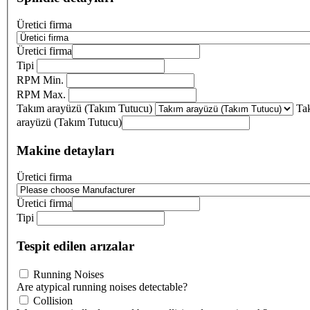
Üretici firma
Üretici firma
Tipi
RPM Min.
RPM Max.
Takım arayüzü (Takım Tutucu)
Ta
arayüzü (Takım Tutucu)
Makine detayları
Üretici firma
Üretici firma
Tipi
Tespit edilen arızalar
Running Noises
Are atypical running noises detectable?
Collision