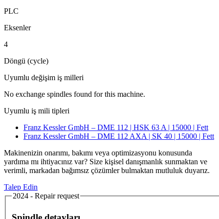
PLC
Eksenler
4
Döngü (cycle)
Uyumlu değişim iş milleri
No exchange spindles found for this machine.
Uyumlu iş mili tipleri
Franz Kessler GmbH – DME 112 | HSK 63 A | 15000 | Fett
Franz Kessler GmbH – DME 112 AXA | SK 40 | 15000 | Fett
Makinenizin onarımı, bakımı veya optimizasyonu konusunda
yardıma mı ihtiyacınız var? Size kişisel danışmanlık sunmaktan ve
verimli, markadan bağımsız çözümler bulmaktan mutluluk duyarız.
Talep Edin
2024 - Repair request
Spindle detayları