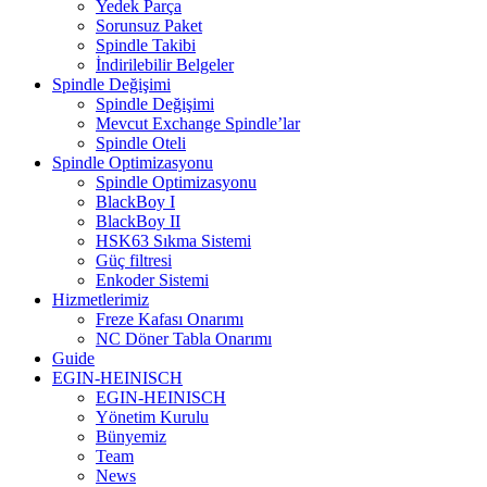
Yedek Parça
Sorunsuz Paket
Spindle Takibi
İndirilebilir Belgeler
Spindle Değişimi
Spindle Değişimi
Mevcut Exchange Spindle’lar
Spindle Oteli
Spindle Optimizasyonu
Spindle Optimizasyonu
BlackBoy I
BlackBoy II
HSK63 Sıkma Sistemi
Güç filtresi
Enkoder Sistemi
Hizmetlerimiz
Freze Kafası Onarımı
NC Döner Tabla Onarımı
Guide
EGIN-HEINISCH
EGIN-HEINISCH
Yönetim Kurulu
Bünyemiz
Team
News