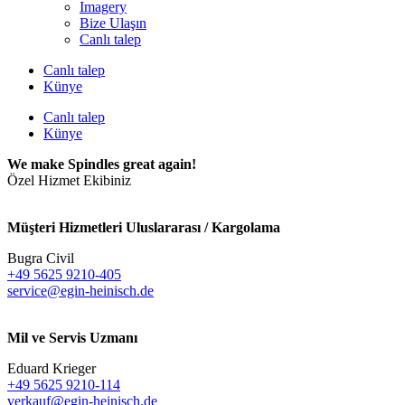
Imagery
Bize Ulaşın
Canlı talep
Canlı talep
Künye
Canlı talep
Künye
We make Spindles great again!
Özel Hizmet Ekibiniz
Müşteri Hizmetleri Uluslararası / Kargolama
Bugra Civil
+49 5625 9210-405
service@egin-heinisch.de
Mil ve Servis Uzmanı
Eduard Krieger
+49 5625 9210-114
verkauf@egin-heinisch.de