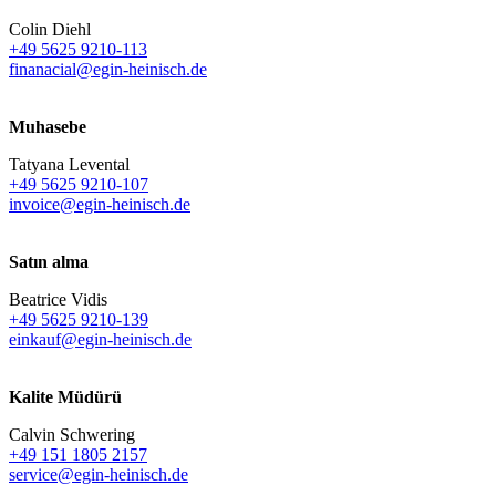
Colin Diehl
+49 5625 9210-113
finanacial@egin-heinisch.de
Muhasebe
Tatyana Levental
+49 5625 9210-107
invoice@egin-heinisch.de
Satın alma
Beatrice Vidis
+49 5625 9210-139
einkauf@egin-heinisch.de
Kalite Müdürü
Calvin Schwering
+49 151 1805 2157
service@egin-heinisch.de