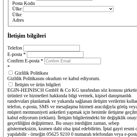
Posta Kodu
Ülke
Ülke
Adres
İletişim bilgileri
Telefon
E-posta
*
Confirm E-posta
*
*
Gizlilik Politikası
Gizlilik Politikasını okudum ve kabul ediyorum.
İletişim ve ürün bilgileri
EGIN-HEINISCH GmbH & Co KG tarafından söz konusu şirketi
ürünleri ve hizmetleri hakkında bilgi vermek, kişisel danışmanlık
randevuları planlamak ve yukarıda sağlanan iletişim verilerini kull
telefon, e-posta, SMS ve mesajlaşma hizmeti aracılığıyla görüş vey
müşteri memnuniyeti anketleri yapmak için benimle iletişime geçilm
kabul ediyorum (reklam). İletişim bilgilerimdeki bir değişiklik ona
geçerliliğini değiştirmez. Bu onayı istediğim zaman, sebep
göstermeksizin, kısmen dahi olsa iptal edebilirim. İptal gayri resmi 
yapılabilir - örneğin 05625 9210 0 numaralı telefondan veya e-post