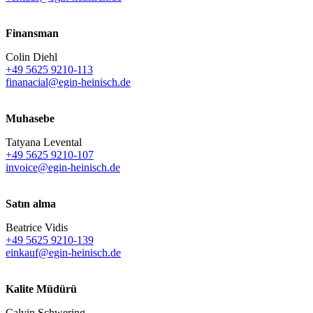
Finansman
Colin Diehl
+49 5625 9210-113
finanacial@egin-heinisch.de
Muhasebe
Tatyana Levental
+49 5625 9210-107
invoice@egin-heinisch.de
Satın alma
Beatrice Vidis
+49 5625 9210-139
einkauf@egin-heinisch.de
Kalite Müdürü
Calvin Schwering