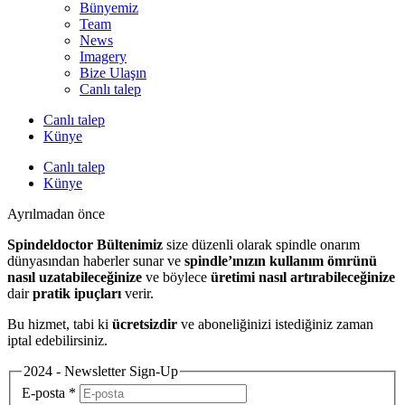
Bünyemiz
Team
News
Imagery
Bize Ulaşın
Canlı talep
Canlı talep
Künye
Canlı talep
Künye
Ayrılmadan önce
Spindeldoctor Bültenimiz
size düzenli olarak spindle onarım
dünyasından haberler sunar ve
spindle’ınızın kullanım ömrünü
nasıl uzatabileceğinize
ve böylece
üretimi nasıl artırabileceğinize
dair
pratik ipuçları
verir.
Bu hizmet, tabi ki
ücretsizdir
ve aboneliğinizi istediğiniz zaman
iptal edebilirsiniz.
2024 - Newsletter Sign-Up
E-posta
*