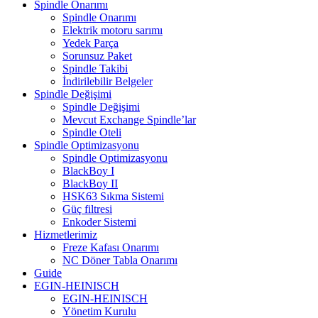
Spindle Onarımı
Spindle Onarımı
Elektrik motoru sarımı
Yedek Parça
Sorunsuz Paket
Spindle Takibi
İndirilebilir Belgeler
Spindle Değişimi
Spindle Değişimi
Mevcut Exchange Spindle’lar
Spindle Oteli
Spindle Optimizasyonu
Spindle Optimizasyonu
BlackBoy I
BlackBoy II
HSK63 Sıkma Sistemi
Güç filtresi
Enkoder Sistemi
Hizmetlerimiz
Freze Kafası Onarımı
NC Döner Tabla Onarımı
Guide
EGIN-HEINISCH
EGIN-HEINISCH
Yönetim Kurulu