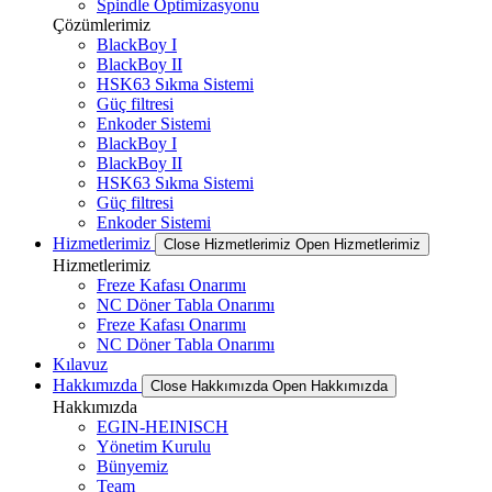
Spindle Optimizasyonu
Çözümlerimiz
BlackBoy I
BlackBoy II
HSK63 Sıkma Sistemi
Güç filtresi
Enkoder Sistemi
BlackBoy I
BlackBoy II
HSK63 Sıkma Sistemi
Güç filtresi
Enkoder Sistemi
Hizmetlerimiz
Close Hizmetlerimiz
Open Hizmetlerimiz
Hizmetlerimiz
Freze Kafası Onarımı
NC Döner Tabla Onarımı
Freze Kafası Onarımı
NC Döner Tabla Onarımı
Kılavuz
Hakkımızda
Close Hakkımızda
Open Hakkımızda
Hakkımızda
EGIN-HEINISCH
Yönetim Kurulu
Bünyemiz
Team