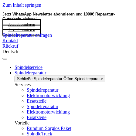
Zum Inhalt springen
Jetzt
WhatsApp Newsletter
abonnieren
und
1000€ Reparatur-
Gutschein
sichern!
Jetzt abonnieren
Jetzt abonnieren
Spindelreparatur anfragen
Kontakt
Rückruf
Deutsch
Spindelservice
Spindelreparatur
Schließe Spindelreparatur
Öffne Spindelreparatur
Services
Spindelreparatur
Elektromotorwicklung
Ersatzteile
Spindelreparatur
Elektromotorwicklung
Ersatzteile
Vorteile
Rundum-Sorglos Paket
SpindleTrack