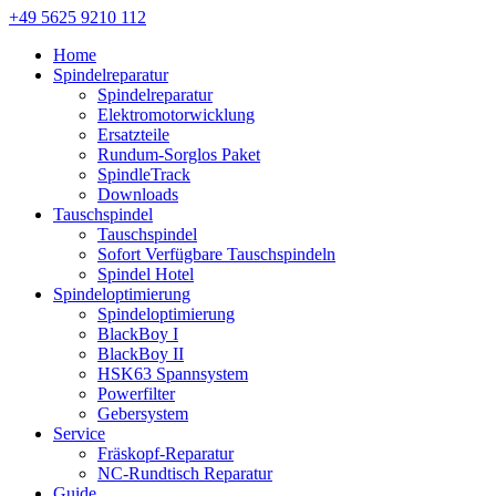
+49 5625 9210 112
Home
Spindelreparatur
Spindelreparatur
Elektromotorwicklung
Ersatzteile
Rundum-Sorglos Paket
SpindleTrack
Downloads
Tauschspindel
Tauschspindel
Sofort Verfügbare Tauschspindeln
Spindel Hotel
Spindeloptimierung
Spindeloptimierung
BlackBoy I
BlackBoy II
HSK63 Spannsystem
Powerfilter
Gebersystem
Service
Fräskopf-Reparatur
NC-Rundtisch Reparatur
Guide