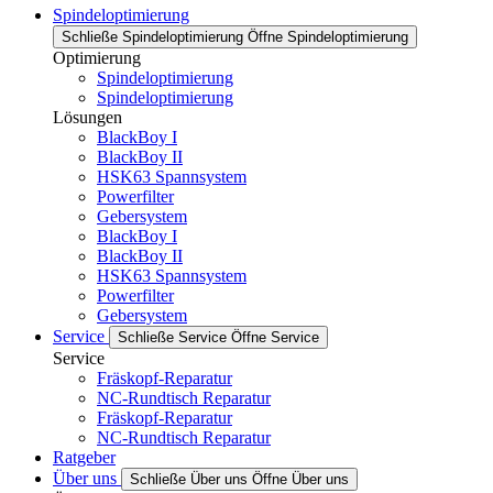
Spindeloptimierung
Schließe Spindeloptimierung
Öffne Spindeloptimierung
Optimierung
Spindeloptimierung
Spindeloptimierung
Lösungen
BlackBoy I
BlackBoy II
HSK63 Spannsystem
Powerfilter
Gebersystem
BlackBoy I
BlackBoy II
HSK63 Spannsystem
Powerfilter
Gebersystem
Service
Schließe Service
Öffne Service
Service
Fräskopf-Reparatur
NC-Rundtisch Reparatur
Fräskopf-Reparatur
NC-Rundtisch Reparatur
Ratgeber
Über uns
Schließe Über uns
Öffne Über uns