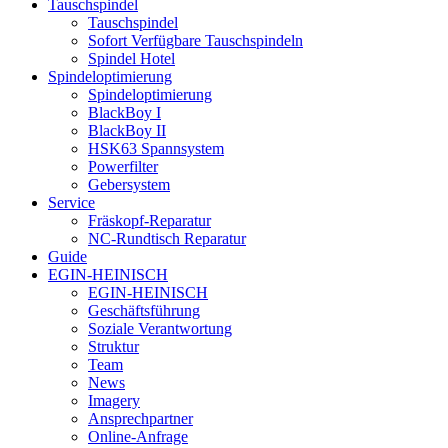
Tauschspindel
Tauschspindel
Sofort Verfügbare Tauschspindeln
Spindel Hotel
Spindeloptimierung
Spindeloptimierung
BlackBoy I
BlackBoy II
HSK63 Spannsystem
Powerfilter
Gebersystem
Service
Fräskopf-Reparatur
NC-Rundtisch Reparatur
Guide
EGIN-HEINISCH
EGIN-HEINISCH
Geschäftsführung
Soziale Verantwortung
Struktur
Team
News
Imagery
Ansprechpartner
Online-Anfrage