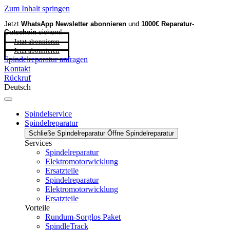
Zum Inhalt springen
Jetzt
WhatsApp Newsletter
abonnieren
und
1000€ Reparatur-
Gutschein
sichern!
Jetzt abonnieren
Jetzt abonnieren
Spindelreparatur anfragen
Kontakt
Rückruf
Deutsch
Spindelservice
Spindelreparatur
Schließe Spindelreparatur
Öffne Spindelreparatur
Services
Spindelreparatur
Elektromotorwicklung
Ersatzteile
Spindelreparatur
Elektromotorwicklung
Ersatzteile
Vorteile
Rundum-Sorglos Paket
SpindleTrack