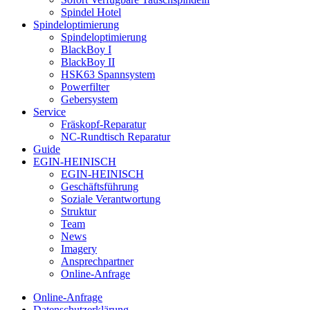
Spindel Hotel
Spindeloptimierung
Spindeloptimierung
BlackBoy I
BlackBoy II
HSK63 Spannsystem
Powerfilter
Gebersystem
Service
Fräskopf-Reparatur
NC-Rundtisch Reparatur
Guide
EGIN-HEINISCH
EGIN-HEINISCH
Geschäftsführung
Soziale Verantwortung
Struktur
Team
News
Imagery
Ansprechpartner
Online-Anfrage
Online-Anfrage
Datenschutzerklärung