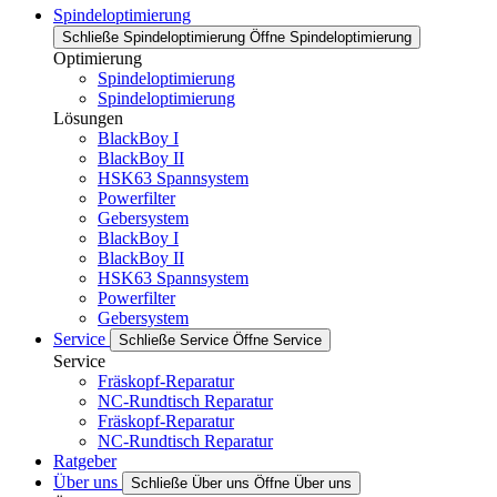
Spindeloptimierung
Schließe Spindeloptimierung
Öffne Spindeloptimierung
Optimierung
Spindeloptimierung
Spindeloptimierung
Lösungen
BlackBoy I
BlackBoy II
HSK63 Spannsystem
Powerfilter
Gebersystem
BlackBoy I
BlackBoy II
HSK63 Spannsystem
Powerfilter
Gebersystem
Service
Schließe Service
Öffne Service
Service
Fräskopf-Reparatur
NC-Rundtisch Reparatur
Fräskopf-Reparatur
NC-Rundtisch Reparatur
Ratgeber
Über uns
Schließe Über uns
Öffne Über uns