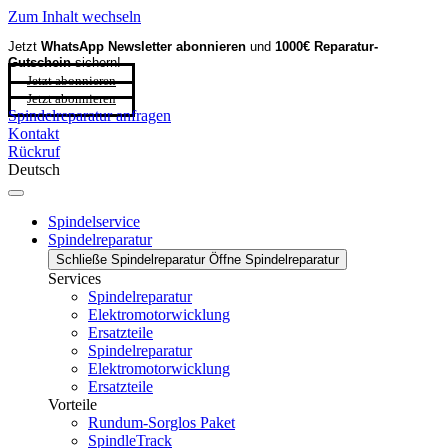
Zum Inhalt wechseln
Jetzt
WhatsApp Newsletter
abonnieren
und
1000€ Reparatur-
Gutschein
sichern!
Jetzt abonnieren
Jetzt abonnieren
Spindelreparatur anfragen
Kontakt
Rückruf
Deutsch
Spindelservice
Spindelreparatur
Schließe Spindelreparatur
Öffne Spindelreparatur
Services
Spindelreparatur
Elektromotorwicklung
Ersatzteile
Spindelreparatur
Elektromotorwicklung
Ersatzteile
Vorteile
Rundum-Sorglos Paket
SpindleTrack