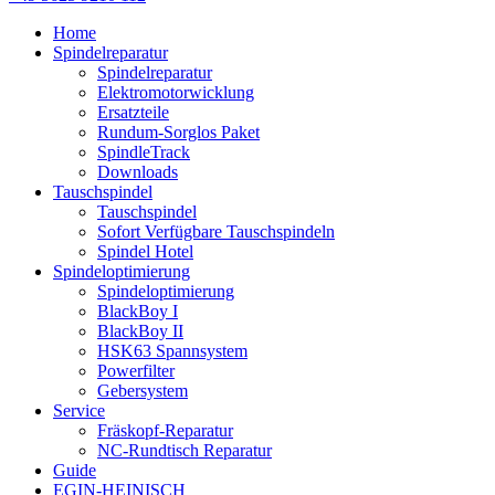
Home
Spindelreparatur
Spindelreparatur
Elektromotorwicklung
Ersatzteile
Rundum-Sorglos Paket
SpindleTrack
Downloads
Tauschspindel
Tauschspindel
Sofort Verfügbare Tauschspindeln
Spindel Hotel
Spindeloptimierung
Spindeloptimierung
BlackBoy I
BlackBoy II
HSK63 Spannsystem
Powerfilter
Gebersystem
Service
Fräskopf-Reparatur
NC-Rundtisch Reparatur
Guide
EGIN-HEINISCH