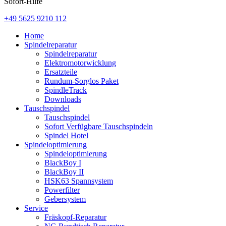
Sofort-Hilfe
+49 5625 9210 112
Home
Spindelreparatur
Spindelreparatur
Elektromotorwicklung
Ersatzteile
Rundum-Sorglos Paket
SpindleTrack
Downloads
Tauschspindel
Tauschspindel
Sofort Verfügbare Tauschspindeln
Spindel Hotel
Spindeloptimierung
Spindeloptimierung
BlackBoy I
BlackBoy II
HSK63 Spannsystem
Powerfilter
Gebersystem
Service
Fräskopf-Reparatur