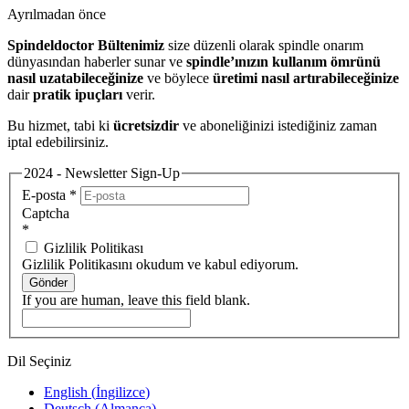
Ayrılmadan önce
Spindeldoctor Bültenimiz
size düzenli olarak spindle onarım
dünyasından haberler sunar ve
spindle’ınızın kullanım ömrünü
nasıl uzatabileceğinize
ve böylece
üretimi nasıl artırabileceğinize
dair
pratik ipuçları
verir.
Bu hizmet, tabi ki
ücretsizdir
ve aboneliğinizi istediğiniz zaman
iptal edebilirsiniz.
2024 - Newsletter Sign-Up
E-posta
*
Captcha
*
Gizlilik Politikası
Gizlilik Politikasını okudum ve kabul ediyorum.
Gönder
If you are human, leave this field blank.
Dil Seçiniz
English
(
İngilizce
)
Deutsch
(
Almanca
)