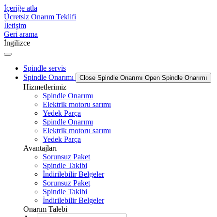
İçeriğe atla
Ücretsiz Onarım Teklifi
İletişim
Geri arama
İngilizce
Spindle servis
Spindle Onarımı
Close Spindle Onarımı
Open Spindle Onarımı
Hizmetlerimiz
Spindle Onarımı
Elektrik motoru sarımı
Yedek Parça
Spindle Onarımı
Elektrik motoru sarımı
Yedek Parça
Avantajları
Sorunsuz Paket
Spindle Takibi
İndirilebilir Belgeler
Sorunsuz Paket
Spindle Takibi
İndirilebilir Belgeler
Onarım Talebi