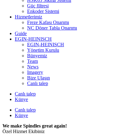
HSK63 Sıkma Sistemi
Güç filtresi
Enkoder Sistemi
Hizmetlerimiz
Freze Kafası Onarımı
NC Döner Tabla Onarımı
Guide
EGIN-HEINISCH
EGIN-HEINISCH
Yönetim Kurulu
Bünyemiz
Team
News
Imagery
Bize Ulaşın
Canlı talep
Canlı talep
Künye
Canlı talep
Künye
We make Spindles great again!
Özel Hizmet Ekibiniz