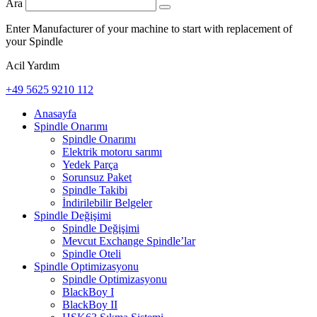
Ara
Enter Manufacturer of your machine to start with replacement of
your Spindle
Acil Yardım
+49 5625 9210 112
Anasayfa
Spindle Onarımı
Spindle Onarımı
Elektrik motoru sarımı
Yedek Parça
Sorunsuz Paket
Spindle Takibi
İndirilebilir Belgeler
Spindle Değişimi
Spindle Değişimi
Mevcut Exchange Spindle’lar
Spindle Oteli
Spindle Optimizasyonu
Spindle Optimizasyonu
BlackBoy I
BlackBoy II