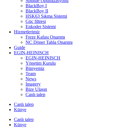
Spindle Optimizasyonu
BlackBoy I
BlackBoy II
HSK63 Sıkma Sistemi
Güç filtresi
Enkoder Sistemi
Hizmetlerimiz
Freze Kafası Onarımı
NC Döner Tabla Onarımı
Guide
EGIN-HEINISCH
EGIN-HEINISCH
Yönetim Kurulu
Bünyemiz
Team
News
Imagery
Bize Ulaşın
Canlı talep
Canlı talep
Künye
Canlı talep
Künye