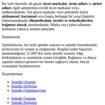
Bu web sitesinde adı geçen
ticari markalar
,
ürün adları
ve
şirket
adları
, ilgili sahiplerinin tescilli ticari markaları veya
mülkiyetindedir. Adı geçen markalar veya şirketlerle hiçbir
sözleşmesel
,
kurumsal
veya başka herhangi bir yasal ilişkimiz
bulunmamaktadır.
Hizmetlerimiz, üretici ve tedarikçilerden
bağımsız olarak
sunulmaktadır. Marka veya şirket adlarının
kullanımı yalnızca tanıtım amaçlıdır.
Hakkımızda
Spindeldoctor, her türlü spindle onarımı ve spindle hizmetlerinde,
profesyonel ve uzman iş ortağınızdır. Bugüne kadar başarıyla
tamamladığımız 15.000’den fazla spindle onarımı, bilgi
birikimimizin ve azmimizin somut örneğidir. Bağımsız ve dünya
çapında faaliyet gösteren bir hizmet sağlayıcı olarak, birçok
avantajdan faydalanırsınız.
Hizmetlerimiz
Spindle Onarımı
Spindle Değişimi
Spindle Optimizasyonu
Spindle Onarımı
Spindle Değişimi