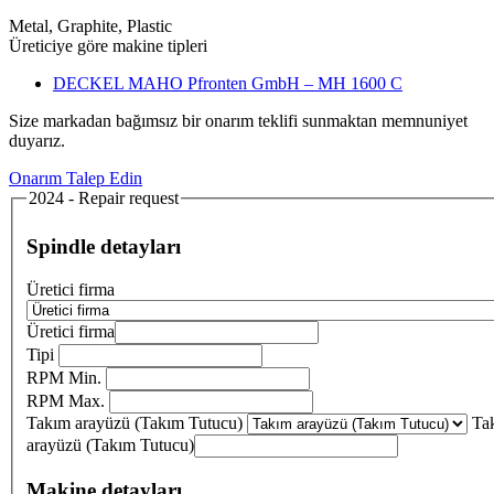
Metal, Graphite, Plastic
Üreticiye göre makine tipleri
DECKEL MAHO Pfronten GmbH – MH 1600 C
Size markadan bağımsız bir onarım teklifi sunmaktan memnuniyet
duyarız.
Onarım Talep Edin
2024 - Repair request
Spindle detayları
Üretici firma
Üretici firma
Tipi
RPM Min.
RPM Max.
Takım arayüzü (Takım Tutucu)
Ta
arayüzü (Takım Tutucu)
Makine detayları