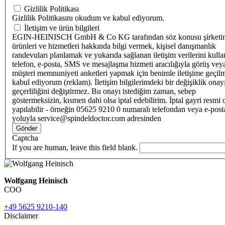
Gizlilik Politikası
Gizlilik Politikasını okudum ve kabul ediyorum.
İletişim ve ürün bilgileri
EGIN-HEINISCH GmbH & Co KG tarafından söz konusu şirketi
ürünleri ve hizmetleri hakkında bilgi vermek, kişisel danışmanlık
randevuları planlamak ve yukarıda sağlanan iletişim verilerini kull
telefon, e-posta, SMS ve mesajlaşma hizmeti aracılığıyla görüş vey
müşteri memnuniyeti anketleri yapmak için benimle iletişime geçilm
kabul ediyorum (reklam). İletişim bilgilerimdeki bir değişiklik ona
geçerliliğini değiştirmez. Bu onayı istediğim zaman, sebep
göstermeksizin, kısmen dahi olsa iptal edebilirim. İptal gayri resmi 
yapılabilir - örneğin 05625 9210 0 numaralı telefondan veya e-post
yoluyla service@spindeldoctor.com adresinden
Gönder
Captcha
If you are human, leave this field blank.
Wolfgang Heinisch
COO
+49 5625 9210-140
Disclaimer