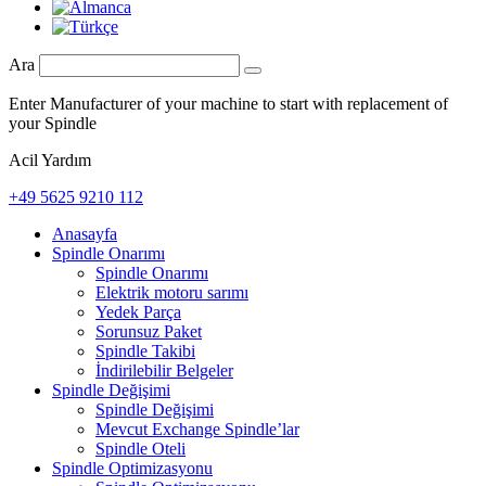
Ara
Enter Manufacturer of your machine to start with replacement of
your Spindle
Acil Yardım
+49 5625 9210 112
Anasayfa
Spindle Onarımı
Spindle Onarımı
Elektrik motoru sarımı
Yedek Parça
Sorunsuz Paket
Spindle Takibi
İndirilebilir Belgeler
Spindle Değişimi
Spindle Değişimi
Mevcut Exchange Spindle’lar
Spindle Oteli
Spindle Optimizasyonu