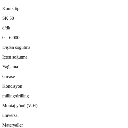
Konik tip
SK 50
d/dk
0 – 6.000
Dıştan soğutma
İçten soğutma
Yağlama
Grease
Kondisyon
milling/drilling
Montaj yönü (V-H)
universal
Materyaller