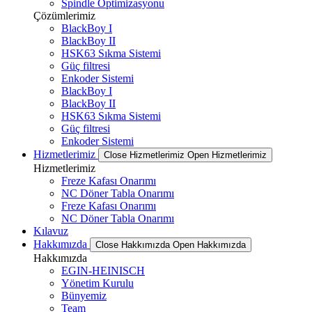
Spindle Optimizasyonu
Çözümlerimiz
BlackBoy I
BlackBoy II
HSK63 Sıkma Sistemi
Güç filtresi
Enkoder Sistemi
BlackBoy I
BlackBoy II
HSK63 Sıkma Sistemi
Güç filtresi
Enkoder Sistemi
Hizmetlerimiz
Close Hizmetlerimiz
Open Hizmetlerimiz
Hizmetlerimiz
Freze Kafası Onarımı
NC Döner Tabla Onarımı
Freze Kafası Onarımı
NC Döner Tabla Onarımı
Kılavuz
Hakkımızda
Close Hakkımızda
Open Hakkımızda
Hakkımızda
EGIN-HEINISCH
Yönetim Kurulu
Bünyemiz
Team