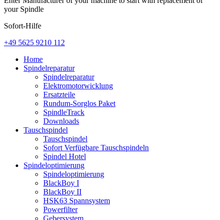
Enter Manufacturer of your machine to start with replacement of
your Spindle
Sofort-Hilfe
+49 5625 9210 112
Home
Spindelreparatur
Spindelreparatur
Elektromotorwicklung
Ersatzteile
Rundum-Sorglos Paket
SpindleTrack
Downloads
Tauschspindel
Tauschspindel
Sofort Verfügbare Tauschspindeln
Spindel Hotel
Spindeloptimierung
Spindeloptimierung
BlackBoy I
BlackBoy II
HSK63 Spannsystem
Powerfilter
Gebersystem