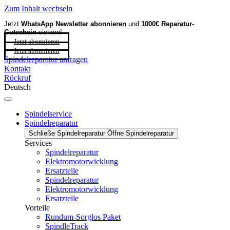
Zum Inhalt wechseln
Jetzt
WhatsApp Newsletter
abonnieren
und
1000€ Reparatur-
Gutschein
sichern!
Jetzt abonnieren
Jetzt abonnieren
Spindelreparatur anfragen
Kontakt
Rückruf
Deutsch
Spindelservice
Spindelreparatur
Schließe Spindelreparatur
Öffne Spindelreparatur
Services
Spindelreparatur
Elektromotorwicklung
Ersatzteile
Spindelreparatur
Elektromotorwicklung
Ersatzteile
Vorteile
Rundum-Sorglos Paket
SpindleTrack