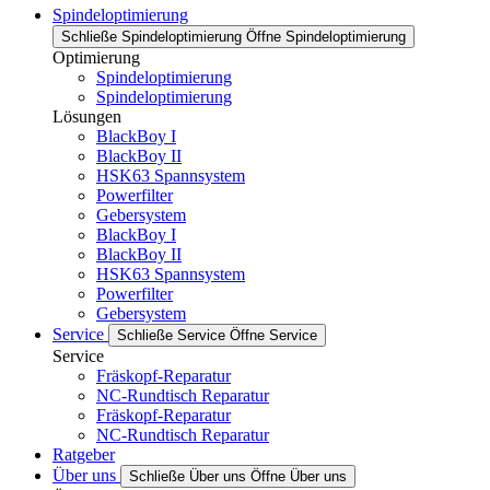
Spindeloptimierung
Schließe Spindeloptimierung
Öffne Spindeloptimierung
Optimierung
Spindeloptimierung
Spindeloptimierung
Lösungen
BlackBoy I
BlackBoy II
HSK63 Spannsystem
Powerfilter
Gebersystem
BlackBoy I
BlackBoy II
HSK63 Spannsystem
Powerfilter
Gebersystem
Service
Schließe Service
Öffne Service
Service
Fräskopf-Reparatur
NC-Rundtisch Reparatur
Fräskopf-Reparatur
NC-Rundtisch Reparatur
Ratgeber
Über uns
Schließe Über uns
Öffne Über uns