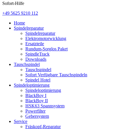
Sofort-Hilfe
+49 5625 9210 112
Home
Spindelreparatur
Spindelreparatur
Elektromotorwicklung
Ersatzteile
Rundum-Sorglos Paket
SpindleTrack
Downloads
Tauschspindel
Tauschspindel
Sofort Verfügbare Tauschspindeln
Spindel Hotel
Spindeloptimierung
Spindeloptimierung
BlackBoy I
BlackBoy II
HSK63 Spannsystem
Powerfilter
Gebersystem
Service
Fräskopf-Reparatur