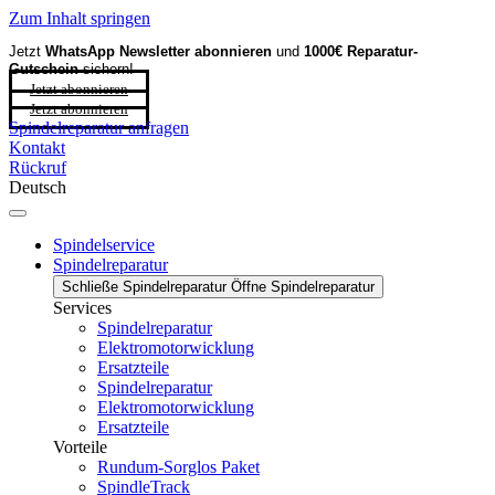
Zum Inhalt springen
Jetzt
WhatsApp Newsletter
abonnieren
und
1000€ Reparatur-
Gutschein
sichern!
Jetzt abonnieren
Jetzt abonnieren
Spindelreparatur anfragen
Kontakt
Rückruf
Deutsch
Spindelservice
Spindelreparatur
Schließe Spindelreparatur
Öffne Spindelreparatur
Services
Spindelreparatur
Elektromotorwicklung
Ersatzteile
Spindelreparatur
Elektromotorwicklung
Ersatzteile
Vorteile
Rundum-Sorglos Paket
SpindleTrack