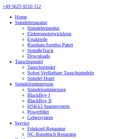
+49 5625 9210 112
Home
Spindelreparatur
Spindelreparatur
Elektromotorwicklung
Ersatzteile
Rundum-Sorglos Paket
SpindleTrack
Downloads
Tauschspindel
Tauschspindel
Sofort Verfügbare Tauschspindeln
Spindel Hotel
Spindeloptimierung
Spindeloptimierung
BlackBoy I
BlackBoy II
HSK63 Spannsystem
Powerfilter
Gebersystem
Service
Fräskopf-Reparatur
NC-Rundtisch Reparatur