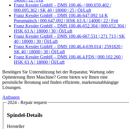
Franz Kessler GmbH – DMS 100.46- | 000.659.402 /
000.695.362 | SK 40 | 18000 | 25 | Öl/Luft
Franz Kessler GmbH – DMS 100.46-647.092 14 K
Pneumatisch | 000.647.092 | HSK 63 A | 14000 | 22 | Fett
Franz Kessler GmbH – DMS 100.46-652.304 | 000.652.304 |
HSK 63 A | 18000 | 30 | Öl/Luft
Franz Kessler GmbH – DMS 100.46-667.531 | 271 713 | SK
40 | 18000 | 30 | Öl/Luft
Franz Kessler GmbH – DMS 100.46.4-639.014 | 2591820 |
SK 40 | 18000 | 30 | Öl/Luft
Franz Kessler GmbH – DMS 100.46.4.FDS | 000.102.260 |
HSK 63 A | 18000 | Öl/Luft
Benötigen Sie Unterstützung bei der Reparatur, Wartung oder
Optimierung Ihrer Maschine? Gerne bieten wir Ihnen eine
persönliche Beratung und finden effiziente, markenunabhängige
Lösungen.
Anfragen
2024 - Repair request
Spindel-Details
Hersteller