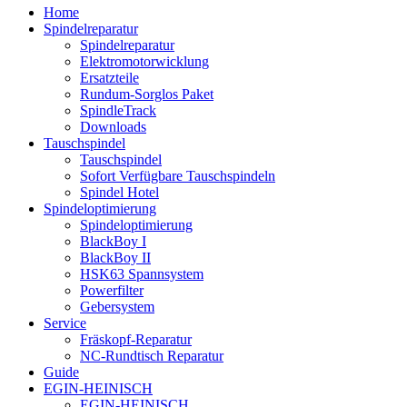
Home
Spindelreparatur
Spindelreparatur
Elektromotorwicklung
Ersatzteile
Rundum-Sorglos Paket
SpindleTrack
Downloads
Tauschspindel
Tauschspindel
Sofort Verfügbare Tauschspindeln
Spindel Hotel
Spindeloptimierung
Spindeloptimierung
BlackBoy I
BlackBoy II
HSK63 Spannsystem
Powerfilter
Gebersystem
Service
Fräskopf-Reparatur
NC-Rundtisch Reparatur
Guide
EGIN-HEINISCH
EGIN-HEINISCH