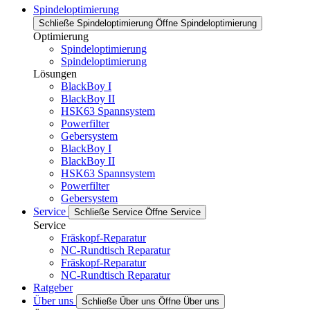
Spindeloptimierung
Schließe Spindeloptimierung
Öffne Spindeloptimierung
Optimierung
Spindeloptimierung
Spindeloptimierung
Lösungen
BlackBoy I
BlackBoy II
HSK63 Spannsystem
Powerfilter
Gebersystem
BlackBoy I
BlackBoy II
HSK63 Spannsystem
Powerfilter
Gebersystem
Service
Schließe Service
Öffne Service
Service
Fräskopf-Reparatur
NC-Rundtisch Reparatur
Fräskopf-Reparatur
NC-Rundtisch Reparatur
Ratgeber
Über uns
Schließe Über uns
Öffne Über uns