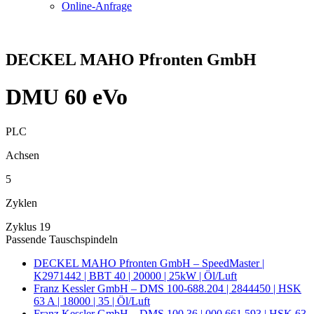
Online-Anfrage
DECKEL MAHO Pfronten GmbH
DMU 60 eVo
PLC
Achsen
5
Zyklen
Zyklus 19
Passende Tauschspindeln
DECKEL MAHO Pfronten GmbH – SpeedMaster |
K2971442 | BBT 40 | 20000 | 25kW | Öl/Luft
Franz Kessler GmbH – DMS 100-688.204 | 2844450 | HSK
63 A | 18000 | 35 | Öl/Luft
Franz Kessler GmbH – DMS 100.36 | 000.661.593 | HSK 63