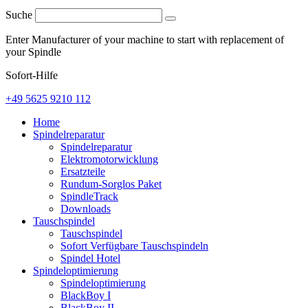
Suche
Enter Manufacturer of your machine to start with replacement of
your Spindle
Sofort-Hilfe
+49 5625 9210 112
Home
Spindelreparatur
Spindelreparatur
Elektromotorwicklung
Ersatzteile
Rundum-Sorglos Paket
SpindleTrack
Downloads
Tauschspindel
Tauschspindel
Sofort Verfügbare Tauschspindeln
Spindel Hotel
Spindeloptimierung
Spindeloptimierung
BlackBoy I
BlackBoy II