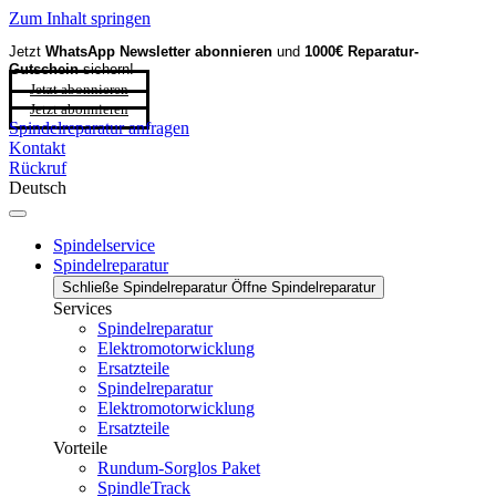
Zum Inhalt springen
Jetzt
WhatsApp Newsletter
abonnieren
und
1000€ Reparatur-
Gutschein
sichern!
Jetzt abonnieren
Jetzt abonnieren
Spindelreparatur anfragen
Kontakt
Rückruf
Deutsch
Spindelservice
Spindelreparatur
Schließe Spindelreparatur
Öffne Spindelreparatur
Services
Spindelreparatur
Elektromotorwicklung
Ersatzteile
Spindelreparatur
Elektromotorwicklung
Ersatzteile
Vorteile
Rundum-Sorglos Paket
SpindleTrack