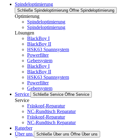
Spindeloptimierung
Schließe Spindeloptimierung
Öffne Spindeloptimierung
Optimierung
Spindeloptimierung
Spindeloptimierung
Lösungen
BlackBoy I
BlackBoy II
HSK63 Spannsystem
Powerfilter
Gebersystem
BlackBoy I
BlackBoy II
HSK63 Spannsystem
Powerfilter
Gebersystem
Service
Schließe Service
Öffne Service
Service
Fräskopf-Reparatur
NC-Rundtisch Reparatur
Fräskopf-Reparatur
NC-Rundtisch Reparatur
Ratgeber
Über uns
Schließe Über uns
Öffne Über uns