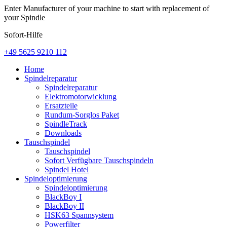
Enter Manufacturer of your machine to start with replacement of
your Spindle
Sofort-Hilfe
+49 5625 9210 112
Home
Spindelreparatur
Spindelreparatur
Elektromotorwicklung
Ersatzteile
Rundum-Sorglos Paket
SpindleTrack
Downloads
Tauschspindel
Tauschspindel
Sofort Verfügbare Tauschspindeln
Spindel Hotel
Spindeloptimierung
Spindeloptimierung
BlackBoy I
BlackBoy II
HSK63 Spannsystem
Powerfilter