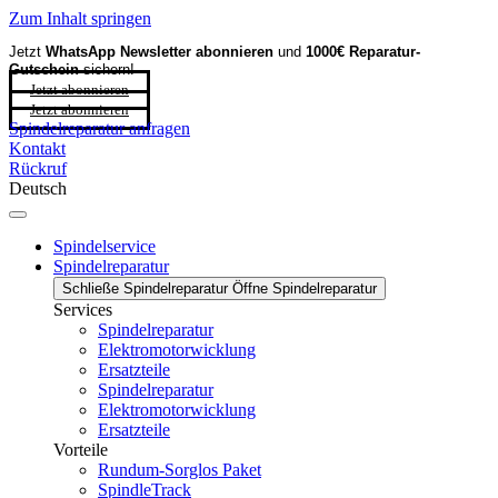
Zum Inhalt springen
Jetzt
WhatsApp Newsletter
abonnieren
und
1000€ Reparatur-
Gutschein
sichern!
Jetzt abonnieren
Jetzt abonnieren
Spindelreparatur anfragen
Kontakt
Rückruf
Deutsch
Spindelservice
Spindelreparatur
Schließe Spindelreparatur
Öffne Spindelreparatur
Services
Spindelreparatur
Elektromotorwicklung
Ersatzteile
Spindelreparatur
Elektromotorwicklung
Ersatzteile
Vorteile
Rundum-Sorglos Paket
SpindleTrack