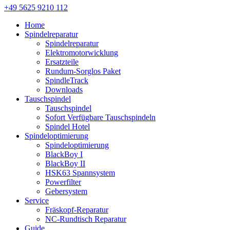
+49 5625 9210 112
Home
Spindelreparatur
Spindelreparatur
Elektromotorwicklung
Ersatzteile
Rundum-Sorglos Paket
SpindleTrack
Downloads
Tauschspindel
Tauschspindel
Sofort Verfügbare Tauschspindeln
Spindel Hotel
Spindeloptimierung
Spindeloptimierung
BlackBoy I
BlackBoy II
HSK63 Spannsystem
Powerfilter
Gebersystem
Service
Fräskopf-Reparatur
NC-Rundtisch Reparatur
Guide