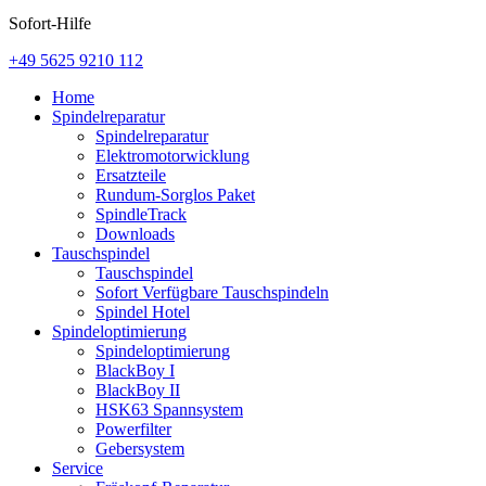
Sofort-Hilfe
+49 5625 9210 112
Home
Spindelreparatur
Spindelreparatur
Elektromotorwicklung
Ersatzteile
Rundum-Sorglos Paket
SpindleTrack
Downloads
Tauschspindel
Tauschspindel
Sofort Verfügbare Tauschspindeln
Spindel Hotel
Spindeloptimierung
Spindeloptimierung
BlackBoy I
BlackBoy II
HSK63 Spannsystem
Powerfilter
Gebersystem
Service