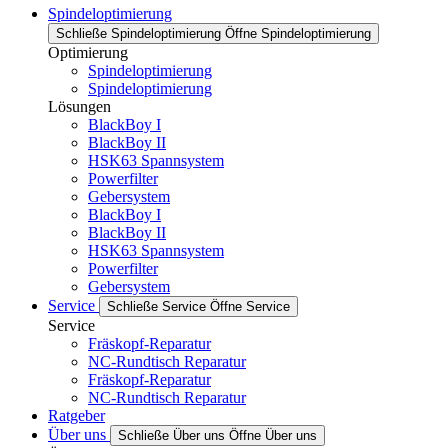
Spindeloptimierung
Schließe Spindeloptimierung
Öffne Spindeloptimierung
Optimierung
Spindeloptimierung
Spindeloptimierung
Lösungen
BlackBoy I
BlackBoy II
HSK63 Spannsystem
Powerfilter
Gebersystem
BlackBoy I
BlackBoy II
HSK63 Spannsystem
Powerfilter
Gebersystem
Service
Schließe Service
Öffne Service
Service
Fräskopf-Reparatur
NC-Rundtisch Reparatur
Fräskopf-Reparatur
NC-Rundtisch Reparatur
Ratgeber
Über uns
Schließe Über uns
Öffne Über uns