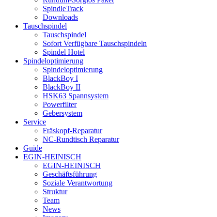
SpindleTrack
Downloads
Tauschspindel
Tauschspindel
Sofort Verfügbare Tauschspindeln
Spindel Hotel
Spindeloptimierung
Spindeloptimierung
BlackBoy I
BlackBoy II
HSK63 Spannsystem
Powerfilter
Gebersystem
Service
Fräskopf-Reparatur
NC-Rundtisch Reparatur
Guide
EGIN-HEINISCH
EGIN-HEINISCH
Geschäftsführung
Soziale Verantwortung
Struktur
Team
News