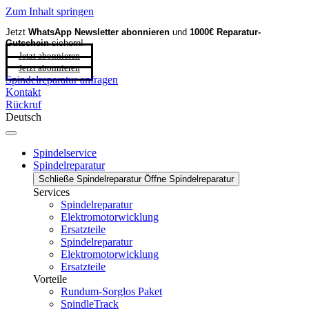
Zum Inhalt springen
Jetzt
WhatsApp Newsletter
abonnieren
und
1000€ Reparatur-
Gutschein
sichern!
Jetzt abonnieren
Jetzt abonnieren
Spindelreparatur anfragen
Kontakt
Rückruf
Deutsch
Spindelservice
Spindelreparatur
Schließe Spindelreparatur
Öffne Spindelreparatur
Services
Spindelreparatur
Elektromotorwicklung
Ersatzteile
Spindelreparatur
Elektromotorwicklung
Ersatzteile
Vorteile
Rundum-Sorglos Paket
SpindleTrack