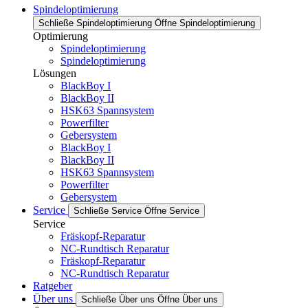
Spindeloptimierung
Schließe Spindeloptimierung
Öffne Spindeloptimierung
Optimierung
Spindeloptimierung
Spindeloptimierung
Lösungen
BlackBoy I
BlackBoy II
HSK63 Spannsystem
Powerfilter
Gebersystem
BlackBoy I
BlackBoy II
HSK63 Spannsystem
Powerfilter
Gebersystem
Service
Schließe Service
Öffne Service
Service
Fräskopf-Reparatur
NC-Rundtisch Reparatur
Fräskopf-Reparatur
NC-Rundtisch Reparatur
Ratgeber
Über uns
Schließe Über uns
Öffne Über uns