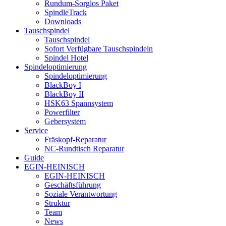
Rundum-Sorglos Paket
SpindleTrack
Downloads
Tauschspindel
Tauschspindel
Sofort Verfügbare Tauschspindeln
Spindel Hotel
Spindeloptimierung
Spindeloptimierung
BlackBoy I
BlackBoy II
HSK63 Spannsystem
Powerfilter
Gebersystem
Service
Fräskopf-Reparatur
NC-Rundtisch Reparatur
Guide
EGIN-HEINISCH
EGIN-HEINISCH
Geschäftsführung
Soziale Verantwortung
Struktur
Team
News