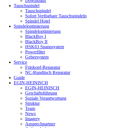
Downloads
Tauschspindel
Tauschspindel
Sofort Verfügbare Tauschspindeln
Spindel Hotel
Spindeloptimierung
Spindeloptimierung
BlackBoy I
BlackBoy II
HSK63 Spannsystem
Powerfilter
Gebersystem
Service
Fräskopf-Reparatur
NC-Rundtisch Reparatur
Guide
EGIN-HEINISCH
EGIN-HEINISCH
Geschäftsführung
Soziale Verantwortung
Struktur
Team
News
Imagery
Ansprechpartner