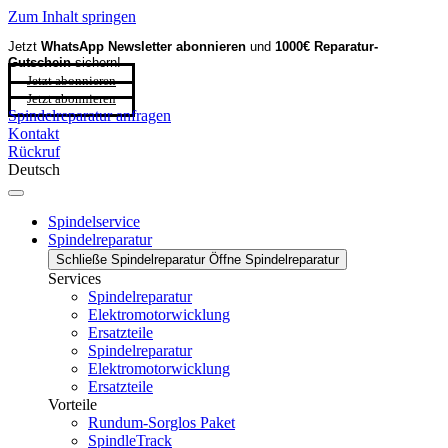
Zum Inhalt springen
Jetzt
WhatsApp Newsletter
abonnieren
und
1000€ Reparatur-
Gutschein
sichern!
Jetzt abonnieren
Jetzt abonnieren
Spindelreparatur anfragen
Kontakt
Rückruf
Deutsch
Spindelservice
Spindelreparatur
Schließe Spindelreparatur
Öffne Spindelreparatur
Services
Spindelreparatur
Elektromotorwicklung
Ersatzteile
Spindelreparatur
Elektromotorwicklung
Ersatzteile
Vorteile
Rundum-Sorglos Paket
SpindleTrack