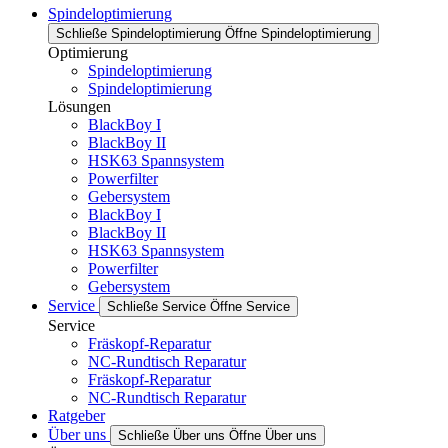
Spindeloptimierung
Schließe Spindeloptimierung
Öffne Spindeloptimierung
Optimierung
Spindeloptimierung
Spindeloptimierung
Lösungen
BlackBoy I
BlackBoy II
HSK63 Spannsystem
Powerfilter
Gebersystem
BlackBoy I
BlackBoy II
HSK63 Spannsystem
Powerfilter
Gebersystem
Service
Schließe Service
Öffne Service
Service
Fräskopf-Reparatur
NC-Rundtisch Reparatur
Fräskopf-Reparatur
NC-Rundtisch Reparatur
Ratgeber
Über uns
Schließe Über uns
Öffne Über uns