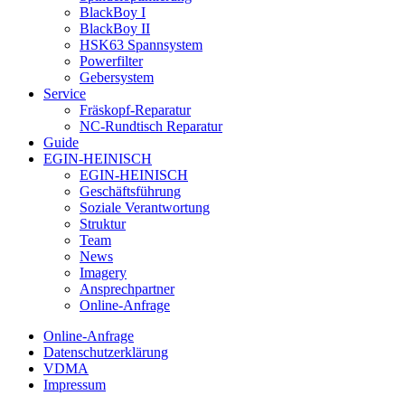
BlackBoy I
BlackBoy II
HSK63 Spannsystem
Powerfilter
Gebersystem
Service
Fräskopf-Reparatur
NC-Rundtisch Reparatur
Guide
EGIN-HEINISCH
EGIN-HEINISCH
Geschäftsführung
Soziale Verantwortung
Struktur
Team
News
Imagery
Ansprechpartner
Online-Anfrage
Online-Anfrage
Datenschutzerklärung
VDMA
Impressum