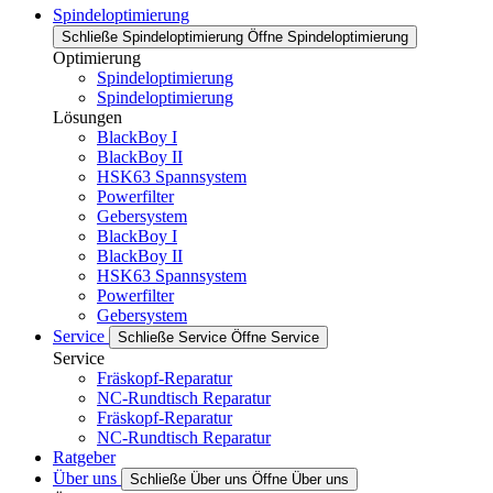
Spindeloptimierung
Schließe Spindeloptimierung
Öffne Spindeloptimierung
Optimierung
Spindeloptimierung
Spindeloptimierung
Lösungen
BlackBoy I
BlackBoy II
HSK63 Spannsystem
Powerfilter
Gebersystem
BlackBoy I
BlackBoy II
HSK63 Spannsystem
Powerfilter
Gebersystem
Service
Schließe Service
Öffne Service
Service
Fräskopf-Reparatur
NC-Rundtisch Reparatur
Fräskopf-Reparatur
NC-Rundtisch Reparatur
Ratgeber
Über uns
Schließe Über uns
Öffne Über uns