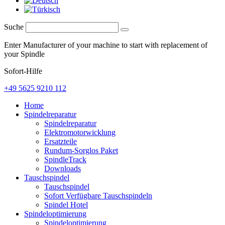
Suche
Enter Manufacturer of your machine to start with replacement of
your Spindle
Sofort-Hilfe
+49 5625 9210 112
Home
Spindelreparatur
Spindelreparatur
Elektromotorwicklung
Ersatzteile
Rundum-Sorglos Paket
SpindleTrack
Downloads
Tauschspindel
Tauschspindel
Sofort Verfügbare Tauschspindeln
Spindel Hotel
Spindeloptimierung
Spindeloptimierung