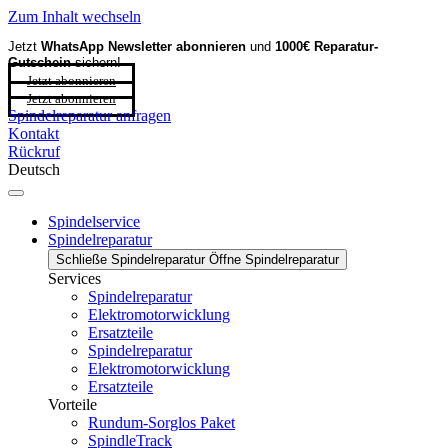
Zum Inhalt wechseln
Jetzt
WhatsApp Newsletter
abonnieren
und
1000€ Reparatur-
Gutschein
sichern!
Jetzt abonnieren
Jetzt abonnieren
Spindelreparatur anfragen
Kontakt
Rückruf
Deutsch
Spindelservice
Spindelreparatur
Schließe Spindelreparatur
Öffne Spindelreparatur
Services
Spindelreparatur
Elektromotorwicklung
Ersatzteile
Spindelreparatur
Elektromotorwicklung
Ersatzteile
Vorteile
Rundum-Sorglos Paket
SpindleTrack