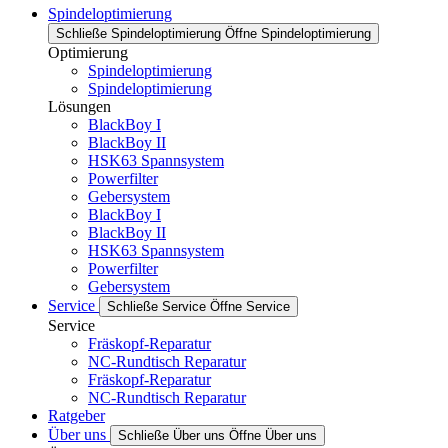
Spindeloptimierung
Schließe Spindeloptimierung
Öffne Spindeloptimierung
Optimierung
Spindeloptimierung
Spindeloptimierung
Lösungen
BlackBoy I
BlackBoy II
HSK63 Spannsystem
Powerfilter
Gebersystem
BlackBoy I
BlackBoy II
HSK63 Spannsystem
Powerfilter
Gebersystem
Service
Schließe Service
Öffne Service
Service
Fräskopf-Reparatur
NC-Rundtisch Reparatur
Fräskopf-Reparatur
NC-Rundtisch Reparatur
Ratgeber
Über uns
Schließe Über uns
Öffne Über uns