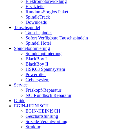
Elektromotorwicklung
Ersatzteile
Rundum-Sorglos Paket
SpindleTrack
Downloads
Tauschspindel
Tauschspindel
Sofort Verfügbare Tauschspindeln
Spindel Hotel
Spindeloptimierung
Spindeloptimierung
BlackBoy I
BlackBoy II
HSK63 Spannsystem
Powerfilter
Gebersystem
Service
Fräskopf-Reparatur
NC-Rundtisch Reparatur
Guide
EGIN-HEINISCH
EGIN-HEINISCH
Geschäftsführung
Soziale Verantwortung
Struktur