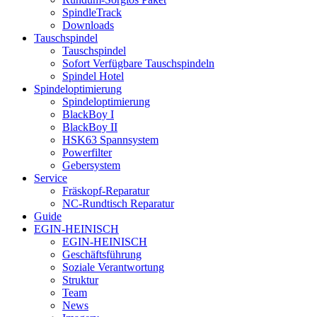
SpindleTrack
Downloads
Tauschspindel
Tauschspindel
Sofort Verfügbare Tauschspindeln
Spindel Hotel
Spindeloptimierung
Spindeloptimierung
BlackBoy I
BlackBoy II
HSK63 Spannsystem
Powerfilter
Gebersystem
Service
Fräskopf-Reparatur
NC-Rundtisch Reparatur
Guide
EGIN-HEINISCH
EGIN-HEINISCH
Geschäftsführung
Soziale Verantwortung
Struktur
Team
News