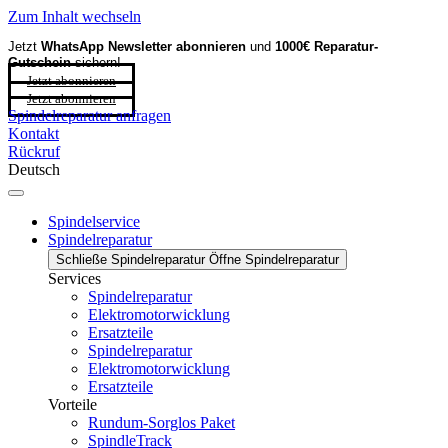
Zum Inhalt wechseln
Jetzt
WhatsApp Newsletter
abonnieren
und
1000€ Reparatur-
Gutschein
sichern!
Jetzt abonnieren
Jetzt abonnieren
Spindelreparatur anfragen
Kontakt
Rückruf
Deutsch
Spindelservice
Spindelreparatur
Schließe Spindelreparatur
Öffne Spindelreparatur
Services
Spindelreparatur
Elektromotorwicklung
Ersatzteile
Spindelreparatur
Elektromotorwicklung
Ersatzteile
Vorteile
Rundum-Sorglos Paket
SpindleTrack