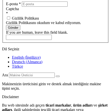
E-posta
*
Captcha
*
Gizlilik Politikası
Gizlilik Politikasını okudum ve kabul ediyorum.
Gönder
If you are human, leave this field blank.
Dil Seçiniz
English
(
İngilizce
)
Deutsch
(
Almanca
)
Türkçe
Ara
Makinenizin üreticisini girin ve destek almak istediğiniz makine
tipini seçin.
Disclaimer
Bu web sitesinde adı geçen
ticari markalar
,
ürün adları
ve
şirket
adları
, ilgili sahiplerinin tescilli ticari markaları veya