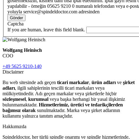
göstermeksizin, kısmen dahi olsa iptal edebilirim. İptal gayri resmi 
yapılabilir - örneğin 05625 9210 0 numaralı telefondan veya e-post
yoluyla service@spindeldoctor.com adresinden
Gönder
Captcha
If you are human, leave this field blank.
Wolfgang Heinisch
COO
+49 5625 9210-140
Disclaimer
Bu web sitesinde adı geçen
ticari markalar
,
ürün adları
ve
şirket
adları
, ilgili sahiplerinin tescilli ticari markaları veya
mülkiyetindedir. Adı geçen markalar veya şirketlerle hiçbir
sözleşmesel
,
kurumsal
veya başka herhangi bir yasal ilişkimiz
bulunmamaktadır.
Hizmetlerimiz, üretici ve tedarikçilerden
bağımsız olarak
sunulmaktadır. Marka veya şirket adlarının
kullanımı yalnızca tanıtım amaçlıdır.
Hakkımızda
Spindeldoctor, her türlü spindle onarımı ve spindle hizmetlerinde,