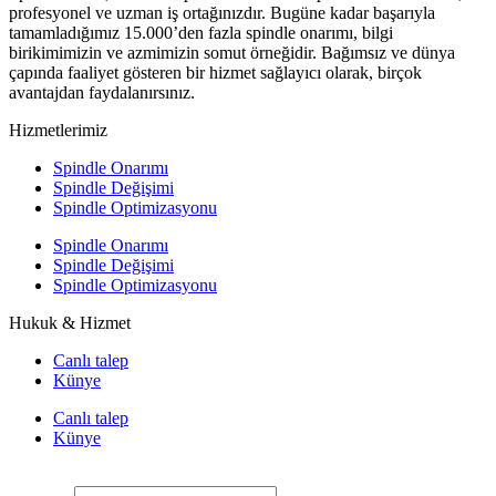
profesyonel ve uzman iş ortağınızdır. Bugüne kadar başarıyla
tamamladığımız 15.000’den fazla spindle onarımı, bilgi
birikimimizin ve azmimizin somut örneğidir. Bağımsız ve dünya
çapında faaliyet gösteren bir hizmet sağlayıcı olarak, birçok
avantajdan faydalanırsınız.
Hizmetlerimiz
Spindle Onarımı
Spindle Değişimi
Spindle Optimizasyonu
Spindle Onarımı
Spindle Değişimi
Spindle Optimizasyonu
Hukuk & Hizmet
Canlı talep
Künye
Canlı talep
Künye