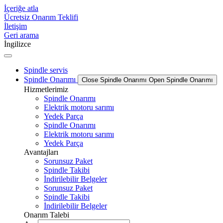
İçeriğe atla
Ücretsiz Onarım Teklifi
İletişim
Geri arama
İngilizce
Spindle servis
Spindle Onarımı
Close Spindle Onarımı
Open Spindle Onarımı
Hizmetlerimiz
Spindle Onarımı
Elektrik motoru sarımı
Yedek Parça
Spindle Onarımı
Elektrik motoru sarımı
Yedek Parça
Avantajları
Sorunsuz Paket
Spindle Takibi
İndirilebilir Belgeler
Sorunsuz Paket
Spindle Takibi
İndirilebilir Belgeler
Onarım Talebi