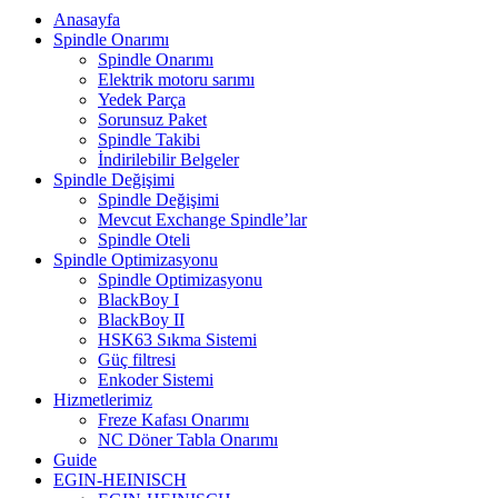
Anasayfa
Spindle Onarımı
Spindle Onarımı
Elektrik motoru sarımı
Yedek Parça
Sorunsuz Paket
Spindle Takibi
İndirilebilir Belgeler
Spindle Değişimi
Spindle Değişimi
Mevcut Exchange Spindle’lar
Spindle Oteli
Spindle Optimizasyonu
Spindle Optimizasyonu
BlackBoy I
BlackBoy II
HSK63 Sıkma Sistemi
Güç filtresi
Enkoder Sistemi
Hizmetlerimiz
Freze Kafası Onarımı
NC Döner Tabla Onarımı
Guide
EGIN-HEINISCH