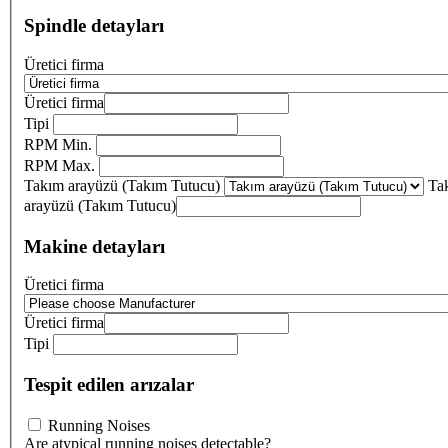
Spindle detayları
Üretici firma
Üretici firma
Tipi
RPM Min.
RPM Max.
Takım arayüzü (Takım Tutucu)
Ta
arayüzü (Takım Tutucu)
Makine detayları
Üretici firma
Üretici firma
Tipi
Tespit edilen arızalar
Running Noises
Are atypical running noises detectable?