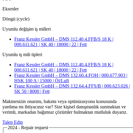
Eksenler
Döngü (cycle)
Uyumlu değişim iş milleri
Franz Kessler GmbH – DMS 112.40.4.FFB/S 18 K |
000.611.621 | SK 40 | 18000 | 22 | Fett
Uyumlu iş mili tipleri
Franz Kessler GmbH – DMS 112.40.4.FFB/S 18 K |
000.611.621 | SK 40 | 18000 | 22 | Fett
Franz Kessler GmbH – DMS 132.60.4.FOH | 000.677.903 |
HSK 100 A | 15000 | Öl/Luft
Franz Kessler GmbH – DMS 132.64.4.FFS/B | 000.623.026 |
SK 50 | 8000 | Fett
Makinenizin onarımı, bakımı veya optimizasyonu konusunda
yardıma mı ihtiyacınız var? Size kişisel danışmanlık sunmaktan ve
verimli, markadan bağımsız çözümler bulmaktan mutluluk duyarız.
Talep Edin
2024 - Repair request