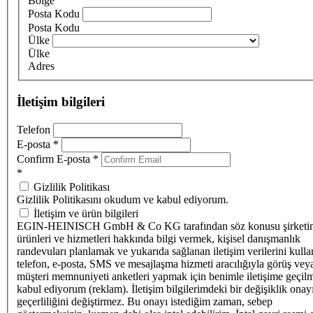
Bölge
Posta Kodu
Posta Kodu
Ülke
Ülke
Adres
İletişim bilgileri
Telefon
E-posta
*
Confirm E-posta
*
*
Gizlilik Politikası
Gizlilik Politikasını okudum ve kabul ediyorum.
İletişim ve ürün bilgileri
EGIN-HEINISCH GmbH & Co KG tarafından söz konusu şirketi
ürünleri ve hizmetleri hakkında bilgi vermek, kişisel danışmanlık
randevuları planlamak ve yukarıda sağlanan iletişim verilerini kull
telefon, e-posta, SMS ve mesajlaşma hizmeti aracılığıyla görüş vey
müşteri memnuniyeti anketleri yapmak için benimle iletişime geçilm
kabul ediyorum (reklam). İletişim bilgilerimdeki bir değişiklik ona
geçerliliğini değiştirmez. Bu onayı istediğim zaman, sebep