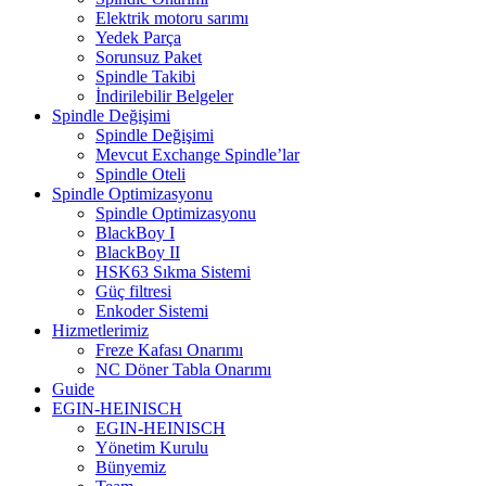
Elektrik motoru sarımı
Yedek Parça
Sorunsuz Paket
Spindle Takibi
İndirilebilir Belgeler
Spindle Değişimi
Spindle Değişimi
Mevcut Exchange Spindle’lar
Spindle Oteli
Spindle Optimizasyonu
Spindle Optimizasyonu
BlackBoy I
BlackBoy II
HSK63 Sıkma Sistemi
Güç filtresi
Enkoder Sistemi
Hizmetlerimiz
Freze Kafası Onarımı
NC Döner Tabla Onarımı
Guide
EGIN-HEINISCH
EGIN-HEINISCH
Yönetim Kurulu
Bünyemiz