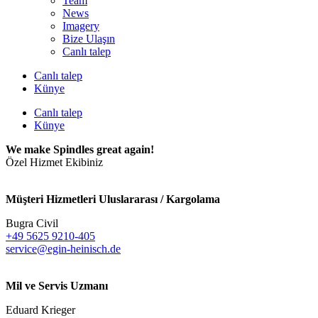
Team
News
Imagery
Bize Ulaşın
Canlı talep
Canlı talep
Künye
Canlı talep
Künye
We make Spindles great again!
Özel Hizmet Ekibiniz
Müşteri Hizmetleri Uluslararası / Kargolama
Bugra Civil
+49 5625 9210-405
service@egin-heinisch.de
Mil ve Servis Uzmanı
Eduard Krieger