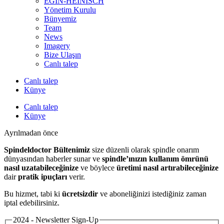
EGIN-HEINISCH
Yönetim Kurulu
Bünyemiz
Team
News
Imagery
Bize Ulaşın
Canlı talep
Canlı talep
Künye
Canlı talep
Künye
Ayrılmadan önce
Spindeldoctor Bültenimiz
size düzenli olarak spindle onarım
dünyasından haberler sunar ve
spindle’ınızın kullanım ömrünü
nasıl uzatabileceğinize
ve böylece
üretimi nasıl artırabileceğinize
dair
pratik ipuçları
verir.
Bu hizmet, tabi ki
ücretsizdir
ve aboneliğinizi istediğiniz zaman
iptal edebilirsiniz.
2024 - Newsletter Sign-Up