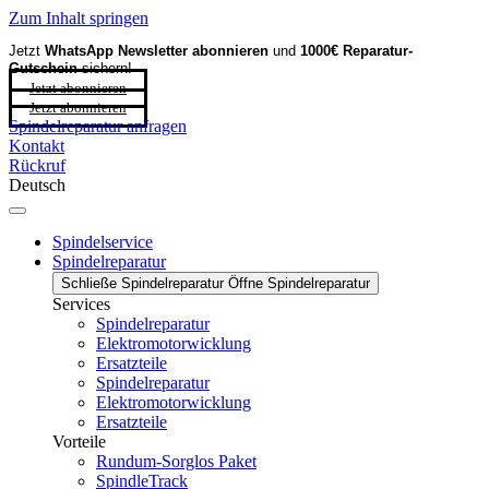
Zum Inhalt springen
Jetzt
WhatsApp Newsletter
abonnieren
und
1000€ Reparatur-
Gutschein
sichern!
Jetzt abonnieren
Jetzt abonnieren
Spindelreparatur anfragen
Kontakt
Rückruf
Deutsch
Spindelservice
Spindelreparatur
Schließe Spindelreparatur
Öffne Spindelreparatur
Services
Spindelreparatur
Elektromotorwicklung
Ersatzteile
Spindelreparatur
Elektromotorwicklung
Ersatzteile
Vorteile
Rundum-Sorglos Paket
SpindleTrack