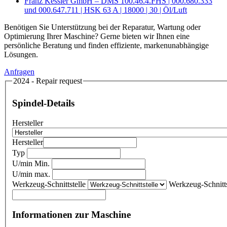
Franz Kessler GmbH – DMS 100.46.4.FHS | 000.680.333
und 000.647.711 | HSK 63 A | 18000 | 30 | Öl/Luft
Benötigen Sie Unterstützung bei der Reparatur, Wartung oder
Optimierung Ihrer Maschine? Gerne bieten wir Ihnen eine
persönliche Beratung und finden effiziente, markenunabhängige
Lösungen.
Anfragen
2024 - Repair request
Spindel-Details
Hersteller
Hersteller
Typ
U/min Min.
U/min max.
Werkzeug-Schnittstelle
Werkzeug-Schnitts
Informationen zur Maschine