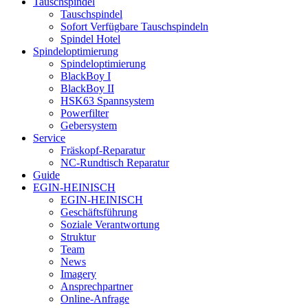
Tauschspindel
Tauschspindel
Sofort Verfügbare Tauschspindeln
Spindel Hotel
Spindeloptimierung
Spindeloptimierung
BlackBoy I
BlackBoy II
HSK63 Spannsystem
Powerfilter
Gebersystem
Service
Fräskopf-Reparatur
NC-Rundtisch Reparatur
Guide
EGIN-HEINISCH
EGIN-HEINISCH
Geschäftsführung
Soziale Verantwortung
Struktur
Team
News
Imagery
Ansprechpartner
Online-Anfrage