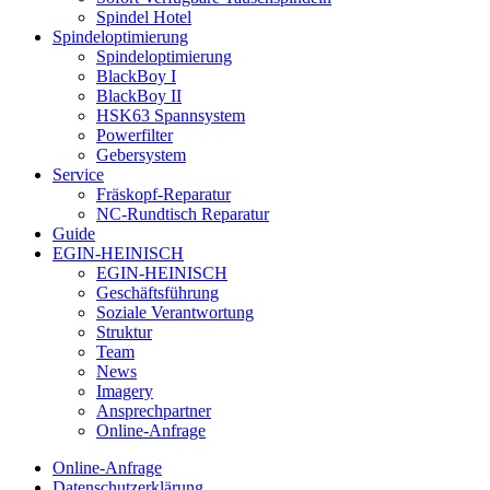
Spindel Hotel
Spindeloptimierung
Spindeloptimierung
BlackBoy I
BlackBoy II
HSK63 Spannsystem
Powerfilter
Gebersystem
Service
Fräskopf-Reparatur
NC-Rundtisch Reparatur
Guide
EGIN-HEINISCH
EGIN-HEINISCH
Geschäftsführung
Soziale Verantwortung
Struktur
Team
News
Imagery
Ansprechpartner
Online-Anfrage
Online-Anfrage
Datenschutzerklärung