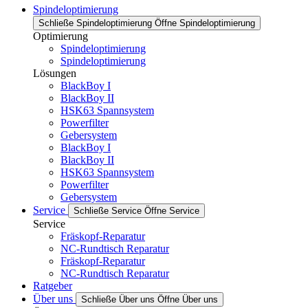
Spindeloptimierung
Schließe Spindeloptimierung
Öffne Spindeloptimierung
Optimierung
Spindeloptimierung
Spindeloptimierung
Lösungen
BlackBoy I
BlackBoy II
HSK63 Spannsystem
Powerfilter
Gebersystem
BlackBoy I
BlackBoy II
HSK63 Spannsystem
Powerfilter
Gebersystem
Service
Schließe Service
Öffne Service
Service
Fräskopf-Reparatur
NC-Rundtisch Reparatur
Fräskopf-Reparatur
NC-Rundtisch Reparatur
Ratgeber
Über uns
Schließe Über uns
Öffne Über uns